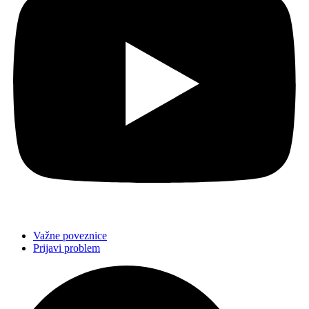
Važne poveznice
Prijavi problem