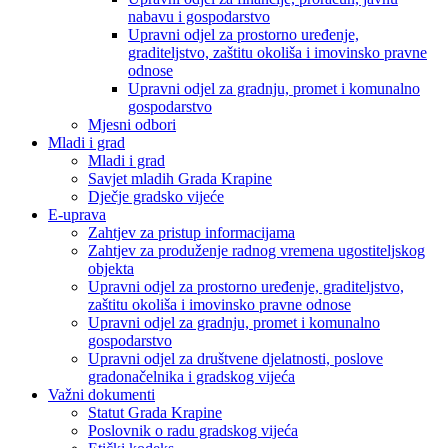
nabavu i gospodarstvo
Upravni odjel za prostorno uređenje,
graditeljstvo, zaštitu okoliša i imovinsko pravne
odnose
Upravni odjel za gradnju, promet i komunalno
gospodarstvo
Mjesni odbori
Mladi i grad
Mladi i grad
Savjet mladih Grada Krapine
Dječje gradsko vijeće
E-uprava
Zahtjev za pristup informacijama
Zahtjev za produženje radnog vremena ugostiteljskog
objekta
Upravni odjel za prostorno uređenje, graditeljstvo,
zaštitu okoliša i imovinsko pravne odnose
Upravni odjel za gradnju, promet i komunalno
gospodarstvo
Upravni odjel za društvene djelatnosti, poslove
gradonačelnika i gradskog vijeća
Važni dokumenti
Statut Grada Krapine
Poslovnik o radu gradskog vijeća