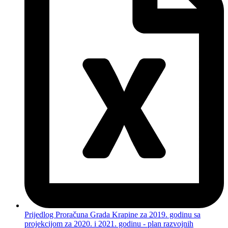
Prijedlog Proračuna Grada Krapine za 2019. godinu sa
projekcijom za 2020. i 2021. godinu - plan razvojnih