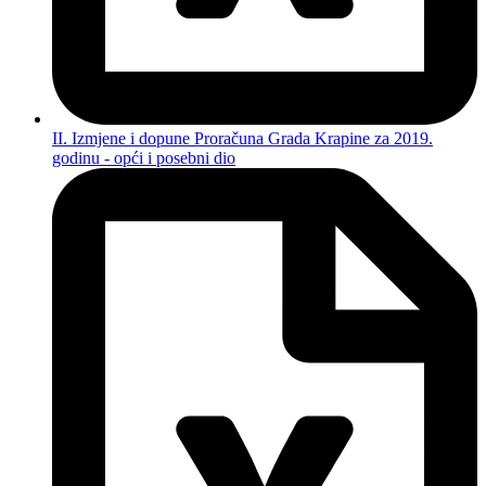
II. Izmjene i dopune Proračuna Grada Krapine za 2019.
godinu - opći i posebni dio