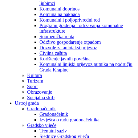
ljubimci
Komunalni doprinos
Komunalna naknada
Komunalni i poljoprivredni red
Programi građenja i održavanja komunalne
infrastrukture
Spomenička renta
Održivo gospodarenje otpadom
Dozvole za autotaksi prijevoz
Civilna zaštita
Korištenje javnih površina
Komunalni linijski prijevoz putnika na području
Grada Krapine
Kultura
Turizam
Sport
Obrazovanje
Socijalna skrb
Ustroj grada
Gradonačelnik
Gradonačelnik
Izvješća o radu gradonačelnika
Gradsko vijeće
Trenutni saziv
Sjednice Gradskog vijeća