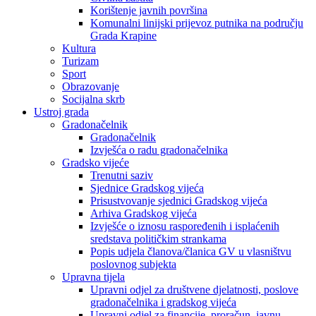
Korištenje javnih površina
Komunalni linijski prijevoz putnika na području
Grada Krapine
Kultura
Turizam
Sport
Obrazovanje
Socijalna skrb
Ustroj grada
Gradonačelnik
Gradonačelnik
Izvješća o radu gradonačelnika
Gradsko vijeće
Trenutni saziv
Sjednice Gradskog vijeća
Prisustvovanje sjednici Gradskog vijeća
Arhiva Gradskog vijeća
Izvješće o iznosu raspoređenih i isplaćenih
sredstava političkim strankama
Popis udjela članova/članica GV u vlasništvu
poslovnog subjekta
Upravna tijela
Upravni odjel za društvene djelatnosti, poslove
gradonačelnika i gradskog vijeća
Upravni odjel za financije, proračun, javnu