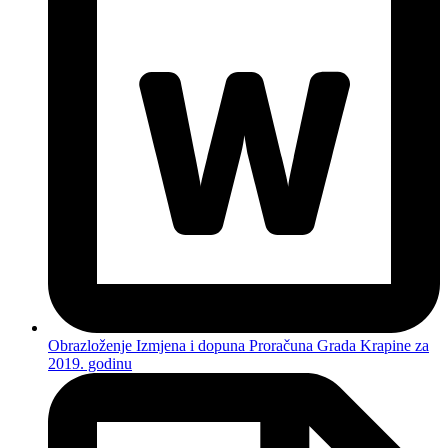
Obrazloženje Izmjena i dopuna Proračuna Grada Krapine za
2019. godinu