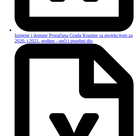
Izmjene i dopune Proračuna Grada Krapine sa projekcijom za
2020. i 2021. godinu - opći i posebni dio