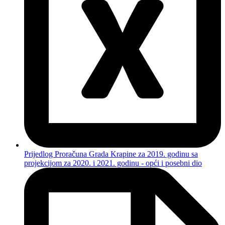
Prijedlog Proračuna Grada Krapine za 2019. godinu sa
projekcijom za 2020. i 2021. godinu - opći i posebni dio