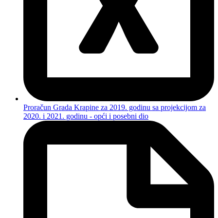
Proračun Grada Krapine za 2019. godinu sa projekcijom za
2020. i 2021. godinu - opći i posebni dio