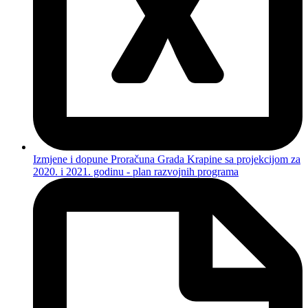
Izmjene i dopune Proračuna Grada Krapine sa projekcijom za
2020. i 2021. godinu - plan razvojnih programa