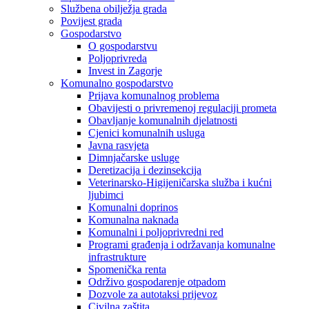
Službena obilježja grada
Povijest grada
Gospodarstvo
O gospodarstvu
Poljoprivreda
Invest in Zagorje
Komunalno gospodarstvo
Prijava komunalnog problema
Obavijesti o privremenoj regulaciji prometa
Obavljanje komunalnih djelatnosti
Cjenici komunalnih usluga
Javna rasvjeta
Dimnjačarske usluge
Deretizacija i dezinsekcija
Veterinarsko-Higijeničarska služba i kućni
ljubimci
Komunalni doprinos
Komunalna naknada
Komunalni i poljoprivredni red
Programi građenja i održavanja komunalne
infrastrukture
Spomenička renta
Održivo gospodarenje otpadom
Dozvole za autotaksi prijevoz
Civilna zaštita