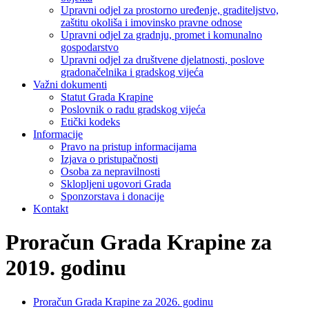
Upravni odjel za prostorno uređenje, graditeljstvo,
zaštitu okoliša i imovinsko pravne odnose
Upravni odjel za gradnju, promet i komunalno
gospodarstvo
Upravni odjel za društvene djelatnosti, poslove
gradonačelnika i gradskog vijeća
Važni dokumenti
Statut Grada Krapine
Poslovnik o radu gradskog vijeća
Etički kodeks
Informacije
Pravo na pristup informacijama
Izjava o pristupačnosti
Osoba za nepravilnosti
Sklopljeni ugovori Grada
Sponzorstava i donacije
Kontakt
Proračun Grada Krapine za
2019. godinu
Proračun Grada Krapine za 2026. godinu