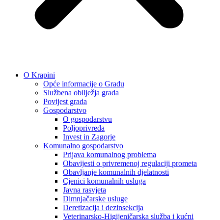
O Krapini
Opće informacije o Gradu
Službena obilježja grada
Povijest grada
Gospodarstvo
O gospodarstvu
Poljoprivreda
Invest in Zagorje
Komunalno gospodarstvo
Prijava komunalnog problema
Obavijesti o privremenoj regulaciji prometa
Obavljanje komunalnih djelatnosti
Cjenici komunalnih usluga
Javna rasvjeta
Dimnjačarske usluge
Deretizacija i dezinsekcija
Veterinarsko-Higijeničarska služba i kućni