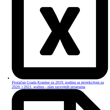
Proračun Grada Krapine za 2019. godinu sa projekcijom za
2020. i 2021. godinu - plan razvojnih programa