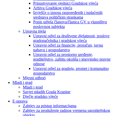
Prisustvovanje sjednici Gradskog vijeća
Arhiva Gradskog vijeća
Izvješće o iznosu raspoređenih i isplaćenih
sredstava političkim strankama
Popis udjela članova/članica GV u vlasništvu
poslovnog subjekta
Upravna tijela
Upravni odjel za društvene djelatnosti, poslove
gradonačelnika i gradskog vijeća
Upravni odjel za financije, proračun, javnu
nabavu i gospodarstvo
Upravni odjel za prostorno uređenje,
graditeljstvo, zaštitu okoliša i imovinsko pravne
odnose
Upravni odjel za gradnju, promet i komunalno
gospodarstvo
Mjesni odbori
Mladi i grad
Mladi i grad
Savjet mladih Grada Krapine
Dječje gradsko vijeće
E-uprava
Zahtjev za pristup informacijama
Zahtjev za produženje radnog vremena ugostiteljskog
objekta