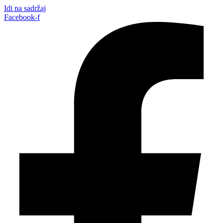
Idi na sadržaj
Facebook-f