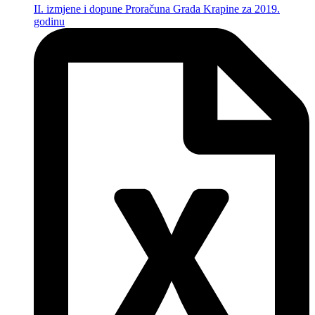
II. izmjene i dopune Proračuna Grada Krapine za 2019.
godinu