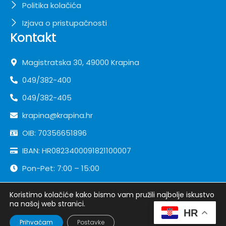
Politika kolačića
Izjava o pristupačnosti
Kontakt
Magistratska 30, 49000 Krapina
049/382-400
049/382-405
krapina@krapina.hr
OIB: 70356651896
IBAN: HR0823400091821100007
Pon-Pet: 7:00 – 15:00
Koristimo kolačiće kako bismo vam pružili najbolje iskustvo
Copyright ©
Grad Krapina
| Sva prava pridržana
na našoj web stranici.
HR
Developed by
krMedia
Prihvaćam
Postavke