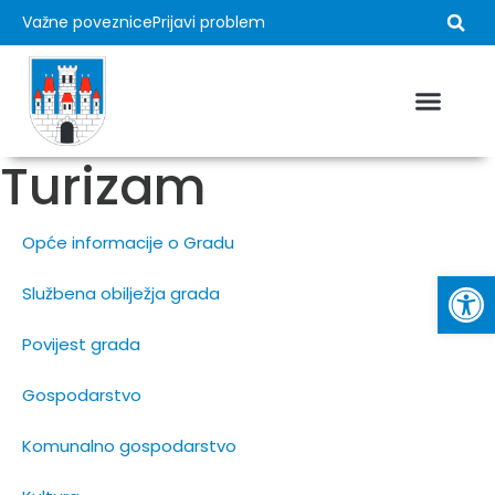
Važne poveznice
Prijavi problem
Turizam
Opće informacije o Gradu
Op
Službena obilježja grada
Povijest grada
Gospodarstvo
Komunalno gospodarstvo