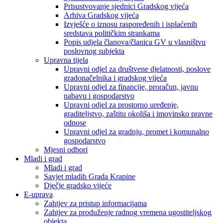
Prisustvovanje sjednici Gradskog vijeća
Arhiva Gradskog vijeća
Izvješće o iznosu raspoređenih i isplaćenih
sredstava političkim strankama
Popis udjela članova/članica GV u vlasništvu
poslovnog subjekta
Upravna tijela
Upravni odjel za društvene djelatnosti, poslove
gradonačelnika i gradskog vijeća
Upravni odjel za financije, proračun, javnu
nabavu i gospodarstvo
Upravni odjel za prostorno uređenje,
graditeljstvo, zaštitu okoliša i imovinsko pravne
odnose
Upravni odjel za gradnju, promet i komunalno
gospodarstvo
Mjesni odbori
Mladi i grad
Mladi i grad
Savjet mladih Grada Krapine
Dječje gradsko vijeće
E-uprava
Zahtjev za pristup informacijama
Zahtjev za produženje radnog vremena ugostiteljskog
objekta