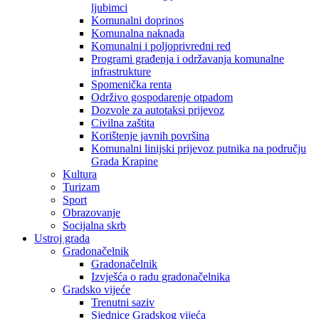
ljubimci
Komunalni doprinos
Komunalna naknada
Komunalni i poljoprivredni red
Programi građenja i održavanja komunalne
infrastrukture
Spomenička renta
Održivo gospodarenje otpadom
Dozvole za autotaksi prijevoz
Civilna zaštita
Korištenje javnih površina
Komunalni linijski prijevoz putnika na području
Grada Krapine
Kultura
Turizam
Sport
Obrazovanje
Socijalna skrb
Ustroj grada
Gradonačelnik
Gradonačelnik
Izvješća o radu gradonačelnika
Gradsko vijeće
Trenutni saziv
Sjednice Gradskog vijeća