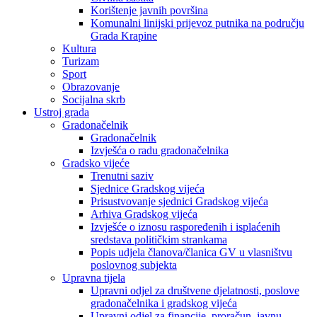
Korištenje javnih površina
Komunalni linijski prijevoz putnika na području
Grada Krapine
Kultura
Turizam
Sport
Obrazovanje
Socijalna skrb
Ustroj grada
Gradonačelnik
Gradonačelnik
Izvješća o radu gradonačelnika
Gradsko vijeće
Trenutni saziv
Sjednice Gradskog vijeća
Prisustvovanje sjednici Gradskog vijeća
Arhiva Gradskog vijeća
Izvješće o iznosu raspoređenih i isplaćenih
sredstava političkim strankama
Popis udjela članova/članica GV u vlasništvu
poslovnog subjekta
Upravna tijela
Upravni odjel za društvene djelatnosti, poslove
gradonačelnika i gradskog vijeća
Upravni odjel za financije, proračun, javnu