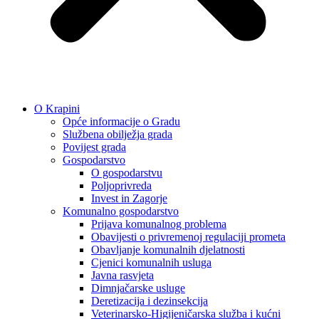
O Krapini
Opće informacije o Gradu
Službena obilježja grada
Povijest grada
Gospodarstvo
O gospodarstvu
Poljoprivreda
Invest in Zagorje
Komunalno gospodarstvo
Prijava komunalnog problema
Obavijesti o privremenoj regulaciji prometa
Obavljanje komunalnih djelatnosti
Cjenici komunalnih usluga
Javna rasvjeta
Dimnjačarske usluge
Deretizacija i dezinsekcija
Veterinarsko-Higijeničarska služba i kućni