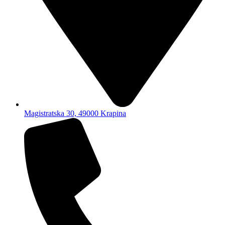
Magistratska 30, 49000 Krapina