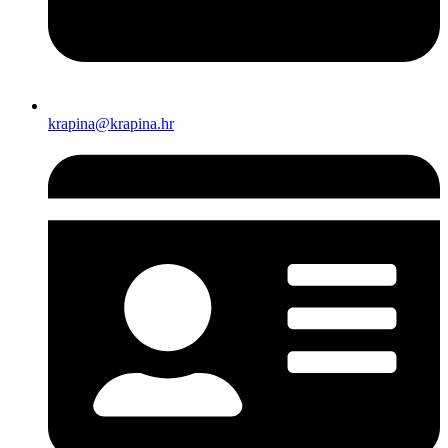
krapina@krapina.hr