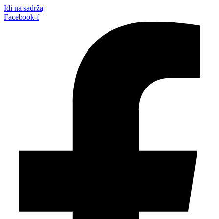
Idi na sadržaj
Facebook-f