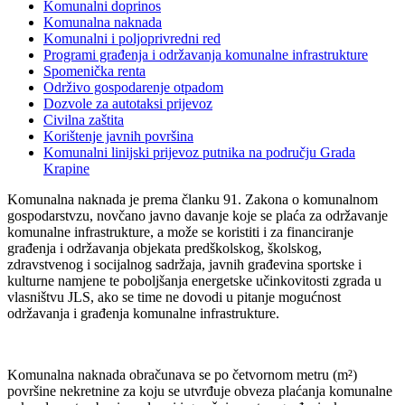
Komunalni doprinos
Komunalna naknada
Komunalni i poljoprivredni red
Programi građenja i održavanja komunalne infrastrukture
Spomenička renta
Održivo gospodarenje otpadom
Dozvole za autotaksi prijevoz
Civilna zaštita
Korištenje javnih površina
Komunalni linijski prijevoz putnika na području Grada
Krapine
Komunalna naknada je prema članku 91. Zakona o komunalnom
gospodarstvzu, novčano javno davanje koje se plaća za održavanje
komunalne infrastrukture, a može se koristiti i za financiranje
građenja i održavanja objekata predškolskog, školskog,
zdravstvenog i socijalnog sadržaja, javnih građevina sportske i
kulturne namjene te poboljšanja energetske učinkovitosti zgrada u
vlasništvu JLS, ako se time ne dovodi u pitanje mogućnost
održavanja i građenja komunalne infrastrukture.
Komunalna naknada obračunava se po četvornom metru (m²)
površine nekretnine za koju se utvrđuje obveza plaćanja komunalne