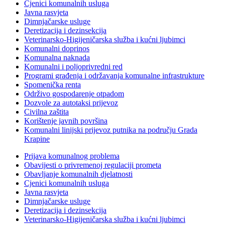
Cjenici komunalnih usluga
Javna rasvjeta
Dimnjačarske usluge
Deretizacija i dezinsekcija
Veterinarsko-Higijeničarska služba i kućni ljubimci
Komunalni doprinos
Komunalna naknada
Komunalni i poljoprivredni red
Programi građenja i održavanja komunalne infrastrukture
Spomenička renta
Održivo gospodarenje otpadom
Dozvole za autotaksi prijevoz
Civilna zaštita
Korištenje javnih površina
Komunalni linijski prijevoz putnika na području Grada
Krapine
Prijava komunalnog problema
Obavijesti o privremenoj regulaciji prometa
Obavljanje komunalnih djelatnosti
Cjenici komunalnih usluga
Javna rasvjeta
Dimnjačarske usluge
Deretizacija i dezinsekcija
Veterinarsko-Higijeničarska služba i kućni ljubimci