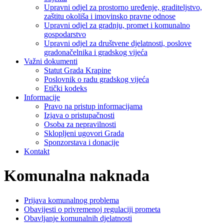
Upravni odjel za prostorno uređenje, graditeljstvo,
zaštitu okoliša i imovinsko pravne odnose
Upravni odjel za gradnju, promet i komunalno
gospodarstvo
Upravni odjel za društvene djelatnosti, poslove
gradonačelnika i gradskog vijeća
Važni dokumenti
Statut Grada Krapine
Poslovnik o radu gradskog vijeća
Etički kodeks
Informacije
Pravo na pristup informacijama
Izjava o pristupačnosti
Osoba za nepravilnosti
Sklopljeni ugovori Grada
Sponzorstava i donacije
Kontakt
Komunalna naknada
Prijava komunalnog problema
Obavijesti o privremenoj regulaciji prometa
Obavljanje komunalnih djelatnosti