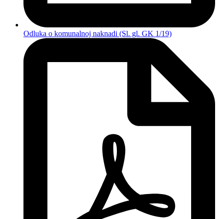
Odluka o komunalnoj naknadi (Sl. gl. GK 1/19)