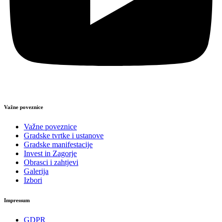
Važne poveznice
Važne poveznice
Gradske tvrtke i ustanove
Gradske manifestacije
Invest in Zagorje
Obrasci i zahtjevi
Galerija
Izbori
Impressum
GDPR