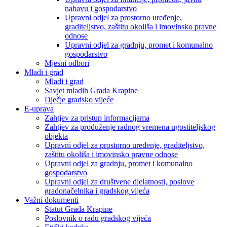
nabavu i gospodarstvo
Upravni odjel za prostorno uređenje,
graditeljstvo, zaštitu okoliša i imovinsko pravne
odnose
Upravni odjel za gradnju, promet i komunalno
gospodarstvo
Mjesni odbori
Mladi i grad
Mladi i grad
Savjet mladih Grada Krapine
Dječje gradsko vijeće
E-uprava
Zahtjev za pristup informacijama
Zahtjev za produženje radnog vremena ugostiteljskog
objekta
Upravni odjel za prostorno uređenje, graditeljstvo,
zaštitu okoliša i imovinsko pravne odnose
Upravni odjel za gradnju, promet i komunalno
gospodarstvo
Upravni odjel za društvene djelatnosti, poslove
gradonačelnika i gradskog vijeća
Važni dokumenti
Statut Grada Krapine
Poslovnik o radu gradskog vijeća