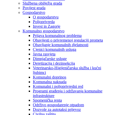
Službena obilježja grada
Povijest grada
Gospodarstvo
O gospodarstvu
Poljoprivreda
Invest in Zagorje
Komunalno gospodarstvo
Prijava komunalnog problema
Obavijesti o privremenoj regulaciji prometa
Obavljanje komunalnih djelatnosti
Cjenici komunalnih usluga
Javna rasvjeta
Dimnjačarske usluge
Deretizacija i dezinsekcija
Veterinarsko-Higijeničarska služba i kućni
ljubimci
Komunalni doprinos
Komunalna naknada
Komunalni i poljoprivredni red
Programi građenja i održavanja komunalne
infrastrukture
Spomenička renta
Održivo gospodarenje otpadom
Dozvole za autotaksi prijevoz
Civilna zaštita