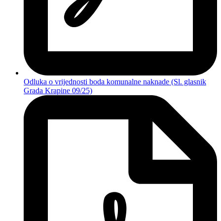
Odluka o vrijednosti boda komunalne naknade (Sl. glasnik
Grada Krapine 09/25)