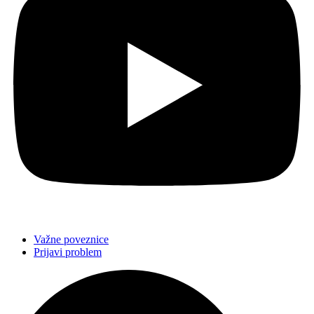
Važne poveznice
Prijavi problem