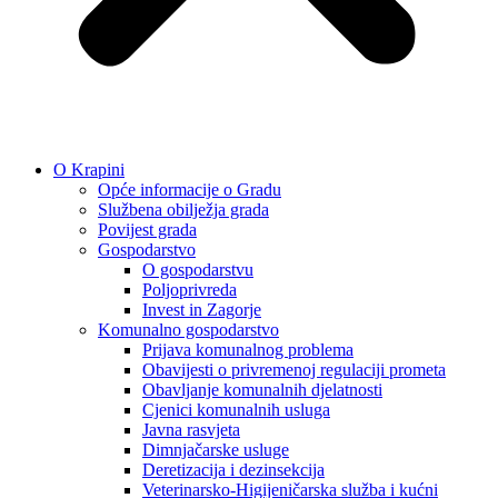
O Krapini
Opće informacije o Gradu
Službena obilježja grada
Povijest grada
Gospodarstvo
O gospodarstvu
Poljoprivreda
Invest in Zagorje
Komunalno gospodarstvo
Prijava komunalnog problema
Obavijesti o privremenoj regulaciji prometa
Obavljanje komunalnih djelatnosti
Cjenici komunalnih usluga
Javna rasvjeta
Dimnjačarske usluge
Deretizacija i dezinsekcija
Veterinarsko-Higijeničarska služba i kućni