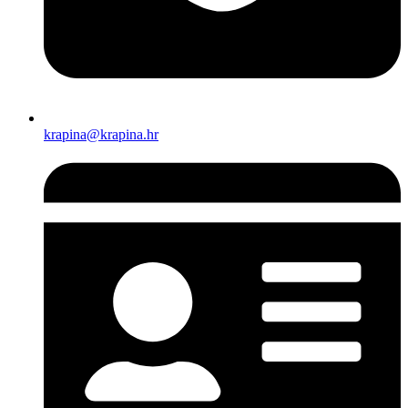
krapina@krapina.hr