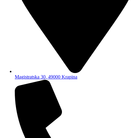
Magistratska 30, 49000 Krapina