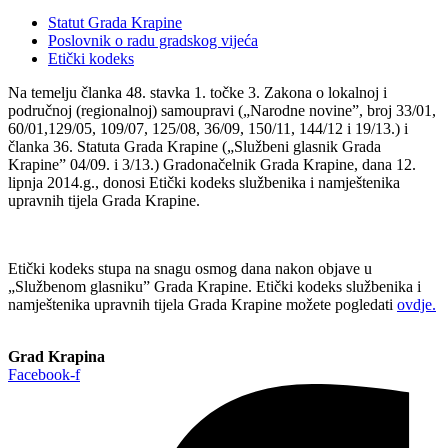
Statut Grada Krapine
Poslovnik o radu gradskog vijeća
Etički kodeks
Na temelju članka 48. stavka 1. točke 3. Zakona o lokalnoj i
područnoj (regionalnoj) samoupravi („Narodne novine”, broj 33/01,
60/01,129/05, 109/07, 125/08, 36/09, 150/11, 144/12 i 19/13.) i
članka 36. Statuta Grada Krapine („Službeni glasnik Grada
Krapine” 04/09. i 3/13.) Gradonačelnik Grada Krapine, dana 12.
lipnja 2014.g., donosi Etički kodeks službenika i namještenika
upravnih tijela Grada Krapine.
Etički kodeks stupa na snagu osmog dana nakon objave u
„Službenom glasniku” Grada Krapine. Etički kodeks službenika i
namještenika upravnih tijela Grada Krapine možete pogledati
ovdje
.
Grad Krapina
Facebook-f