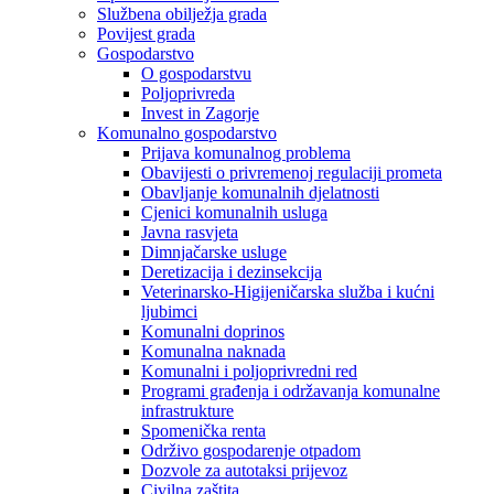
Službena obilježja grada
Povijest grada
Gospodarstvo
O gospodarstvu
Poljoprivreda
Invest in Zagorje
Komunalno gospodarstvo
Prijava komunalnog problema
Obavijesti o privremenoj regulaciji prometa
Obavljanje komunalnih djelatnosti
Cjenici komunalnih usluga
Javna rasvjeta
Dimnjačarske usluge
Deretizacija i dezinsekcija
Veterinarsko-Higijeničarska služba i kućni
ljubimci
Komunalni doprinos
Komunalna naknada
Komunalni i poljoprivredni red
Programi građenja i održavanja komunalne
infrastrukture
Spomenička renta
Održivo gospodarenje otpadom
Dozvole za autotaksi prijevoz
Civilna zaštita