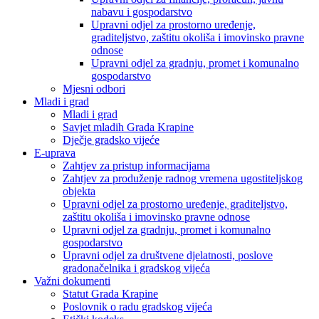
nabavu i gospodarstvo
Upravni odjel za prostorno uređenje,
graditeljstvo, zaštitu okoliša i imovinsko pravne
odnose
Upravni odjel za gradnju, promet i komunalno
gospodarstvo
Mjesni odbori
Mladi i grad
Mladi i grad
Savjet mladih Grada Krapine
Dječje gradsko vijeće
E-uprava
Zahtjev za pristup informacijama
Zahtjev za produženje radnog vremena ugostiteljskog
objekta
Upravni odjel za prostorno uređenje, graditeljstvo,
zaštitu okoliša i imovinsko pravne odnose
Upravni odjel za gradnju, promet i komunalno
gospodarstvo
Upravni odjel za društvene djelatnosti, poslove
gradonačelnika i gradskog vijeća
Važni dokumenti
Statut Grada Krapine
Poslovnik o radu gradskog vijeća