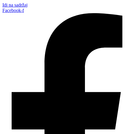
Idi na sadržaj
Facebook-f