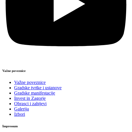
Važne poveznice
Važne poveznice
Gradske tvrtke i ustanove
Gradske manifestacije
Invest in Zagorje
Obrasci i zahtjevi
Galerija
Izbori
Impressum