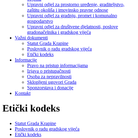
Upravni odjel za prostorno uređenje, graditeljstvo,
zaštitu okoliša i imovinsko pravne odnose
Upravni odjel za gradnju, promet i komunalno
gospodarstvo
Upravni odjel za društvene djelatnosti, poslove
gradonačelnika i gradskog vijeća
Važni dokumenti
Statut Grada Krapine
Poslovnik o radu gradskog vijeća
Etički kodeks
Informacije
Pravo na pristup informacijama
Izjava o pristupačnosti
Osoba za nepravilnosti
Sklopljeni ugovori Grada
Sponzorstava i donacije
Kontakt
Etički kodeks
Statut Grada Krapine
Poslovnik o radu gradskog vijeća
Etički kodeks