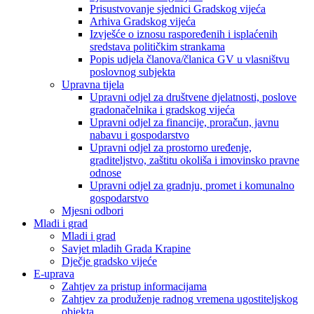
Prisustvovanje sjednici Gradskog vijeća
Arhiva Gradskog vijeća
Izvješće o iznosu raspoređenih i isplaćenih
sredstava političkim strankama
Popis udjela članova/članica GV u vlasništvu
poslovnog subjekta
Upravna tijela
Upravni odjel za društvene djelatnosti, poslove
gradonačelnika i gradskog vijeća
Upravni odjel za financije, proračun, javnu
nabavu i gospodarstvo
Upravni odjel za prostorno uređenje,
graditeljstvo, zaštitu okoliša i imovinsko pravne
odnose
Upravni odjel za gradnju, promet i komunalno
gospodarstvo
Mjesni odbori
Mladi i grad
Mladi i grad
Savjet mladih Grada Krapine
Dječje gradsko vijeće
E-uprava
Zahtjev za pristup informacijama
Zahtjev za produženje radnog vremena ugostiteljskog
objekta