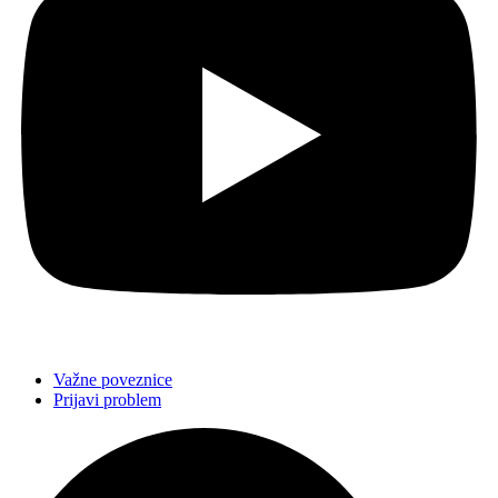
Važne poveznice
Prijavi problem