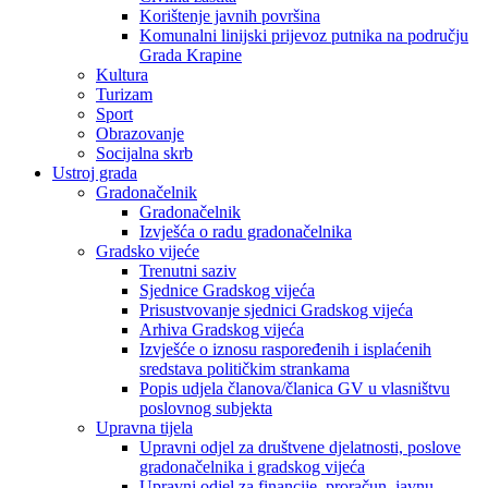
Korištenje javnih površina
Komunalni linijski prijevoz putnika na području
Grada Krapine
Kultura
Turizam
Sport
Obrazovanje
Socijalna skrb
Ustroj grada
Gradonačelnik
Gradonačelnik
Izvješća o radu gradonačelnika
Gradsko vijeće
Trenutni saziv
Sjednice Gradskog vijeća
Prisustvovanje sjednici Gradskog vijeća
Arhiva Gradskog vijeća
Izvješće o iznosu raspoređenih i isplaćenih
sredstava političkim strankama
Popis udjela članova/članica GV u vlasništvu
poslovnog subjekta
Upravna tijela
Upravni odjel za društvene djelatnosti, poslove
gradonačelnika i gradskog vijeća
Upravni odjel za financije, proračun, javnu