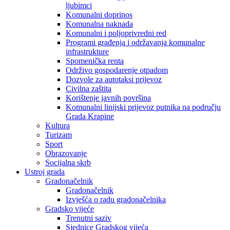
ljubimci
Komunalni doprinos
Komunalna naknada
Komunalni i poljoprivredni red
Programi građenja i održavanja komunalne
infrastrukture
Spomenička renta
Održivo gospodarenje otpadom
Dozvole za autotaksi prijevoz
Civilna zaštita
Korištenje javnih površina
Komunalni linijski prijevoz putnika na području
Grada Krapine
Kultura
Turizam
Sport
Obrazovanje
Socijalna skrb
Ustroj grada
Gradonačelnik
Gradonačelnik
Izvješća o radu gradonačelnika
Gradsko vijeće
Trenutni saziv
Sjednice Gradskog vijeća