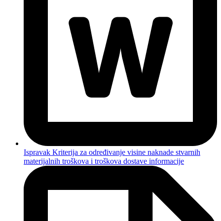
Ispravak Kriterija za određivanje visine naknade stvarnih
materijalnih troškova i troškova dostave informacije