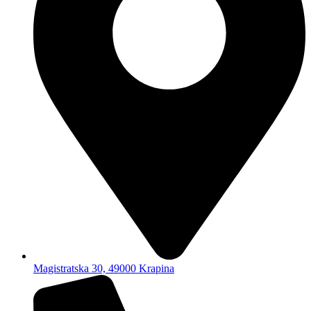
Magistratska 30, 49000 Krapina