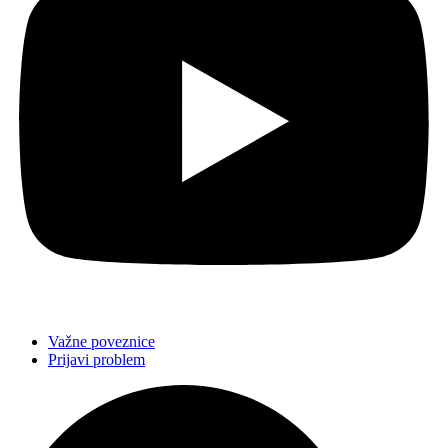
Važne poveznice
Prijavi problem