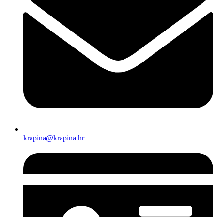
krapina@krapina.hr