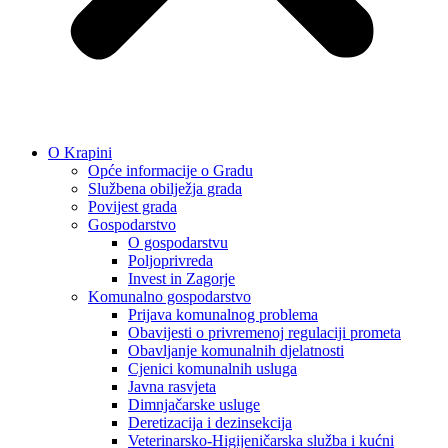
O Krapini
Opće informacije o Gradu
Službena obilježja grada
Povijest grada
Gospodarstvo
O gospodarstvu
Poljoprivreda
Invest in Zagorje
Komunalno gospodarstvo
Prijava komunalnog problema
Obavijesti o privremenoj regulaciji prometa
Obavljanje komunalnih djelatnosti
Cjenici komunalnih usluga
Javna rasvjeta
Dimnjačarske usluge
Deretizacija i dezinsekcija
Veterinarsko-Higijeničarska služba i kućni