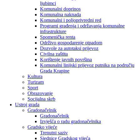
ljubimci
Komunalni doprinos
Komunalna naknada
Komunalni i poljoprivredni red
Programi građenja i održavanja komunalne
infrastrukture
Spomenička renta
Održivo gospodarenje otpadom
Dozvole za autotaksi prijevoz
Civilna zaštita
Korištenje javnih površina
Komunalni linijski prijevoz putnika na području
Grada Krapine
Kultura
Turizam
Sport
Obrazovanje
Socijalna skrb
Ustroj grada
Gradonačelnik
Gradonačelnik
Izvješća o radu gradonačelnika
Gradsko vijeće
Trenutni saziv
Sjednice Gradskog vijeća