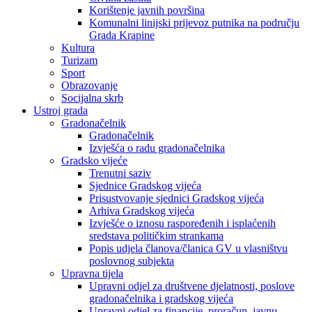
Korištenje javnih površina
Komunalni linijski prijevoz putnika na području
Grada Krapine
Kultura
Turizam
Sport
Obrazovanje
Socijalna skrb
Ustroj grada
Gradonačelnik
Gradonačelnik
Izvješća o radu gradonačelnika
Gradsko vijeće
Trenutni saziv
Sjednice Gradskog vijeća
Prisustvovanje sjednici Gradskog vijeća
Arhiva Gradskog vijeća
Izvješće o iznosu raspoređenih i isplaćenih
sredstava političkim strankama
Popis udjela članova/članica GV u vlasništvu
poslovnog subjekta
Upravna tijela
Upravni odjel za društvene djelatnosti, poslove
gradonačelnika i gradskog vijeća
Upravni odjel za financije, proračun, javnu