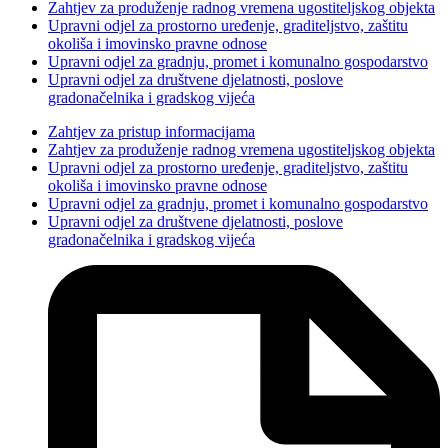
Zahtjev za produženje radnog vremena ugostiteljskog objekta
Upravni odjel za prostorno uređenje, graditeljstvo, zaštitu
okoliša i imovinsko pravne odnose
Upravni odjel za gradnju, promet i komunalno gospodarstvo
Upravni odjel za društvene djelatnosti, poslove
gradonačelnika i gradskog vijeća
Zahtjev za pristup informacijama
Zahtjev za produženje radnog vremena ugostiteljskog objekta
Upravni odjel za prostorno uređenje, graditeljstvo, zaštitu
okoliša i imovinsko pravne odnose
Upravni odjel za gradnju, promet i komunalno gospodarstvo
Upravni odjel za društvene djelatnosti, poslove
gradonačelnika i gradskog vijeća