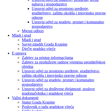
nabavu i gospodarstvo
Upravni odjel za prostorno uređenje,
graditeljstvo, zaštitu okoliša i imovinsko pravne
odnose
Upravni odjel za gradnju, promet i komunalno
gospodarstvo
Mjesni odbori
Mladi i grad
Mladi i grad
Savjet mladih Grada Krapine
Dječje gradsko vijeće
E-uprava
Zahtjev za pristup informacijama
Zahtjev za produženje radnog vremena ugostiteljskog
objekta
Upravni odjel za prostorno uređenje, graditeljstvo,
zaštitu okoliša i imovinsko pravne odnose
Upravni odjel za gradnju, promet i komunalno
gospodarstvo
Upravni odjel za društvene djelatnosti, poslove
gradonačelnika i gradskog vijeća
Važni dokumenti
Statut Grada Krapine
Poslovnik o radu gradskog vijeća