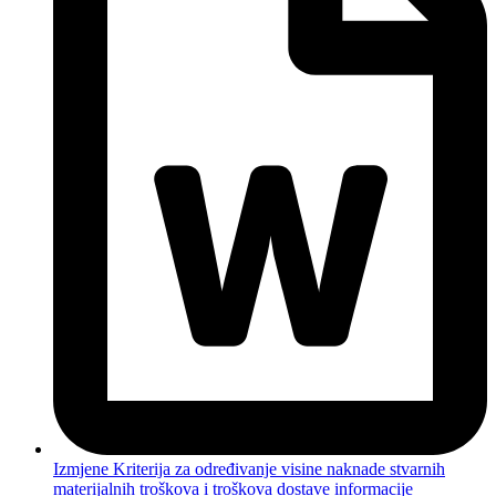
Izmjene Kriterija za određivanje visine naknade stvarnih
materijalnih troškova i troškova dostave informacije