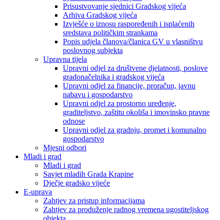
Prisustvovanje sjednici Gradskog vijeća
Arhiva Gradskog vijeća
Izvješće o iznosu raspoređenih i isplaćenih
sredstava političkim strankama
Popis udjela članova/članica GV u vlasništvu
poslovnog subjekta
Upravna tijela
Upravni odjel za društvene djelatnosti, poslove
gradonačelnika i gradskog vijeća
Upravni odjel za financije, proračun, javnu
nabavu i gospodarstvo
Upravni odjel za prostorno uređenje,
graditeljstvo, zaštitu okoliša i imovinsko pravne
odnose
Upravni odjel za gradnju, promet i komunalno
gospodarstvo
Mjesni odbori
Mladi i grad
Mladi i grad
Savjet mladih Grada Krapine
Dječje gradsko vijeće
E-uprava
Zahtjev za pristup informacijama
Zahtjev za produženje radnog vremena ugostiteljskog
objekta