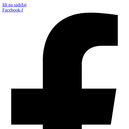
Idi na sadržaj
Facebook-f