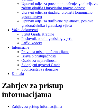
Upravni odjel za prostorno uređenje, graditeljstvo,
zaštitu okoliša i imovinsko pravne odnose
Upravni odjel za gradnju, promet i komunalno
gospodarstvo
Upravni odjel za društvene djelatnosti, poslove
gradonačelnika i gradskog vijeća
Važni dokumenti
Statut Grada Krapine
Poslovnik o radu gradskog vijeća
Etički kodeks
Informacije
Pravo na pristup informacijama
Izjava o pristupačnosti
Osoba za nepravilnosti
Sklopljeni ugovori Grada
Sponzorstava i donacije
Kontakt
Zahtjev za pristup
informacijama
Zahtjev za pristup informacijama