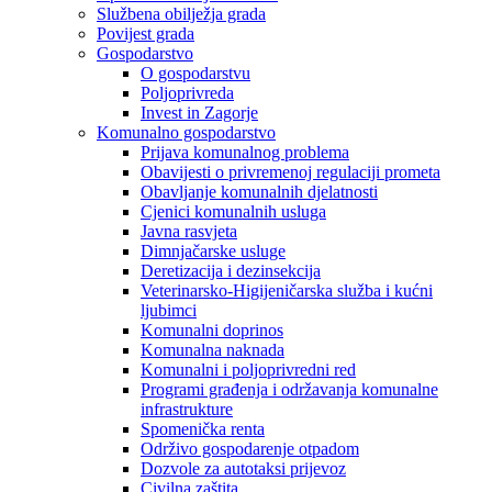
Službena obilježja grada
Povijest grada
Gospodarstvo
O gospodarstvu
Poljoprivreda
Invest in Zagorje
Komunalno gospodarstvo
Prijava komunalnog problema
Obavijesti o privremenoj regulaciji prometa
Obavljanje komunalnih djelatnosti
Cjenici komunalnih usluga
Javna rasvjeta
Dimnjačarske usluge
Deretizacija i dezinsekcija
Veterinarsko-Higijeničarska služba i kućni
ljubimci
Komunalni doprinos
Komunalna naknada
Komunalni i poljoprivredni red
Programi građenja i održavanja komunalne
infrastrukture
Spomenička renta
Održivo gospodarenje otpadom
Dozvole za autotaksi prijevoz
Civilna zaštita