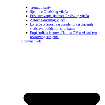
Trenutni saziv
Sjednice Gradskog vijeća
Prisustvovanje sjednici Gradskog vijeća
Arhiva Gradskog vijeća
Izvješće o iznosu raspoređenih i isplaćenih
sredstava političkim strankama
Popis udjela članova/članica GV u vlasništvu
poslovnog subjekta
Upravna tijela