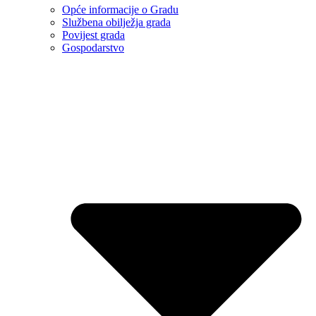
Opće informacije o Gradu
Službena obilježja grada
Povijest grada
Gospodarstvo