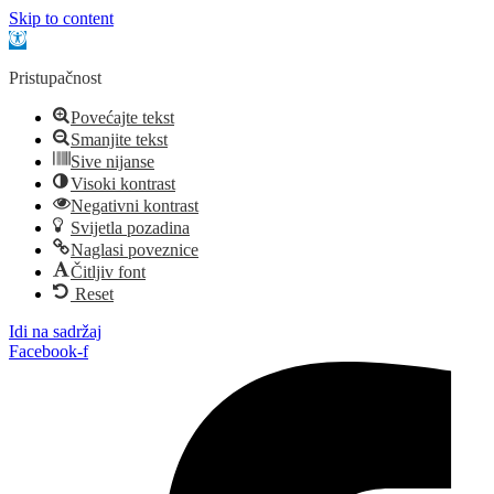
Skip to content
Open toolbar
Pristupačnost
Povećajte tekst
Smanjite tekst
Sive nijanse
Visoki kontrast
Negativni kontrast
Svijetla pozadina
Naglasi poveznice
Čitljiv font
Reset
Idi na sadržaj
Facebook-f