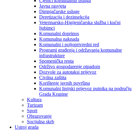
Cjenici komunalnih usluga
Javna rasvjeta
Dimnjačarske usluge
Deretizacija i dezinsekcija
Veterinarsko-Higijeničarska služba i kućni
ljubimci
Komunalni doprinos
Komunalna naknada
Komunalni i poljoprivredni red
Programi građenja i održavanja komunalne
infrastrukture
Spomenička renta
Održivo gospodarenje otpadom
Dozvole za autotaksi prijevoz
Civilna zaštita
Korištenje javnih površina
Komunalni linijski prijevoz putnika na području
Grada Krapine
Kultura
Turizam
Sport
Obrazovanje
Socijalna skrb
Ustroj grada