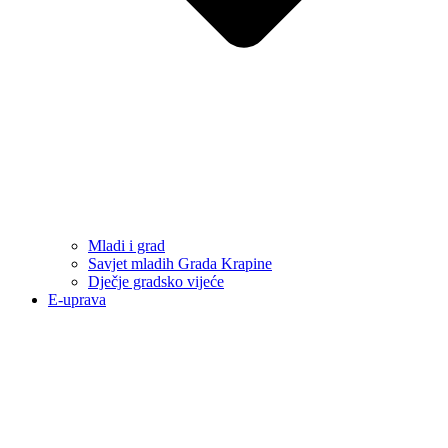
Mladi i grad
Savjet mladih Grada Krapine
Dječje gradsko vijeće
E-uprava