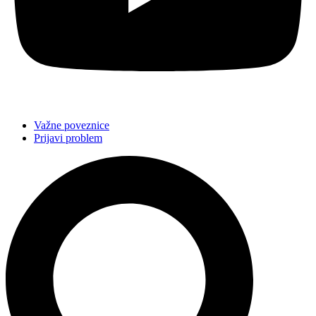
Važne poveznice
Prijavi problem