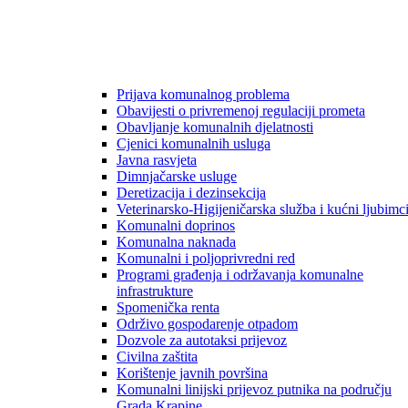
Prijava komunalnog problema
Obavijesti o privremenoj regulaciji prometa
Obavljanje komunalnih djelatnosti
Cjenici komunalnih usluga
Javna rasvjeta
Dimnjačarske usluge
Deretizacija i dezinsekcija
Veterinarsko-Higijeničarska služba i kućni ljubimc
Komunalni doprinos
Komunalna naknada
Komunalni i poljoprivredni red
Programi građenja i održavanja komunalne
infrastrukture
Spomenička renta
Održivo gospodarenje otpadom
Dozvole za autotaksi prijevoz
Civilna zaštita
Korištenje javnih površina
Komunalni linijski prijevoz putnika na području
Grada Krapine