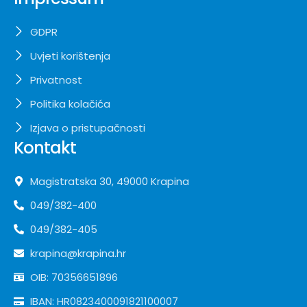
GDPR
Uvjeti korištenja
Privatnost
Politika kolačića
Izjava o pristupačnosti
Kontakt
Magistratska 30, 49000 Krapina
049/382-400
049/382-405
krapina@krapina.hr
OIB: 70356651896
IBAN: HR0823400091821100007