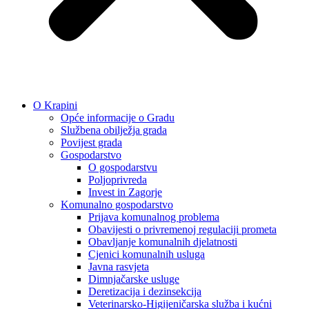
O Krapini
Opće informacije o Gradu
Službena obilježja grada
Povijest grada
Gospodarstvo
O gospodarstvu
Poljoprivreda
Invest in Zagorje
Komunalno gospodarstvo
Prijava komunalnog problema
Obavijesti o privremenoj regulaciji prometa
Obavljanje komunalnih djelatnosti
Cjenici komunalnih usluga
Javna rasvjeta
Dimnjačarske usluge
Deretizacija i dezinsekcija
Veterinarsko-Higijeničarska služba i kućni