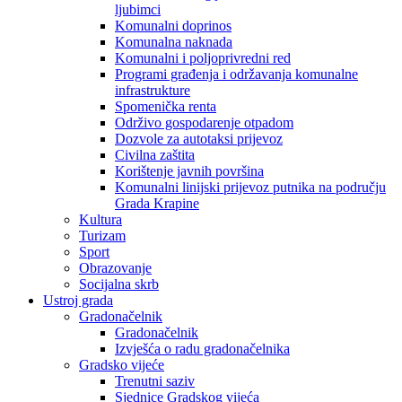
ljubimci
Komunalni doprinos
Komunalna naknada
Komunalni i poljoprivredni red
Programi građenja i održavanja komunalne
infrastrukture
Spomenička renta
Održivo gospodarenje otpadom
Dozvole za autotaksi prijevoz
Civilna zaštita
Korištenje javnih površina
Komunalni linijski prijevoz putnika na području
Grada Krapine
Kultura
Turizam
Sport
Obrazovanje
Socijalna skrb
Ustroj grada
Gradonačelnik
Gradonačelnik
Izvješća o radu gradonačelnika
Gradsko vijeće
Trenutni saziv
Sjednice Gradskog vijeća