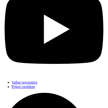
Važne poveznice
Prijavi problem