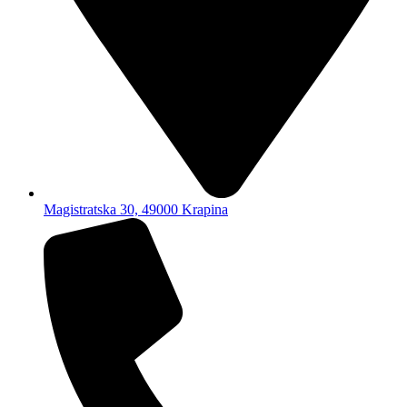
Magistratska 30, 49000 Krapina