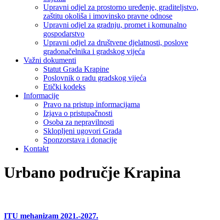
Upravni odjel za prostorno uređenje, graditeljstvo,
zaštitu okoliša i imovinsko pravne odnose
Upravni odjel za gradnju, promet i komunalno
gospodarstvo
Upravni odjel za društvene djelatnosti, poslove
gradonačelnika i gradskog vijeća
Važni dokumenti
Statut Grada Krapine
Poslovnik o radu gradskog vijeća
Etički kodeks
Informacije
Pravo na pristup informacijama
Izjava o pristupačnosti
Osoba za nepravilnosti
Sklopljeni ugovori Grada
Sponzorstava i donacije
Kontakt
Urbano područje Krapina
ITU mehanizam 2021.-2027.