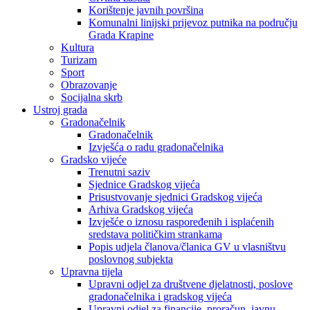
Korištenje javnih površina
Komunalni linijski prijevoz putnika na području
Grada Krapine
Kultura
Turizam
Sport
Obrazovanje
Socijalna skrb
Ustroj grada
Gradonačelnik
Gradonačelnik
Izvješća o radu gradonačelnika
Gradsko vijeće
Trenutni saziv
Sjednice Gradskog vijeća
Prisustvovanje sjednici Gradskog vijeća
Arhiva Gradskog vijeća
Izvješće o iznosu raspoređenih i isplaćenih
sredstava političkim strankama
Popis udjela članova/članica GV u vlasništvu
poslovnog subjekta
Upravna tijela
Upravni odjel za društvene djelatnosti, poslove
gradonačelnika i gradskog vijeća
Upravni odjel za financije, proračun, javnu