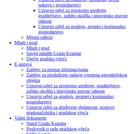
nabavu i gospodarstvo
Upravni odjel za prostorno uređenje,
graditeljstvo, zaštitu okoliša i imovinsko pravne
odnose
Upravni odjel za gradnju, promet i komunalno
gospodarstvo
Mjesni odbori
Mladi i grad
Mladi i grad
Savjet mladih Grada Krapine
Dječje gradsko vijeće
E-uprava
Zahtjev za pristup informacijama
Zahtjev za produženje radnog vremena ugostiteljskog
objekta
Upravni odjel za prostorno uređenje, graditeljstvo,
zaštitu okoliša i imovinsko pravne odnose
Upravni odjel za gradnju, promet i komunalno
gospodarstvo
Upravni odjel za društvene djelatnosti, poslove
gradonačelnika i gradskog vijeća
Važni dokumenti
Statut Grada Krapine
Poslovnik o radu gradskog vijeća