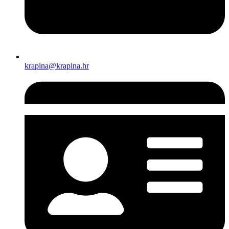
krapina@krapina.hr