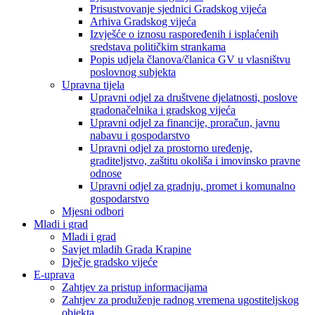
Prisustvovanje sjednici Gradskog vijeća
Arhiva Gradskog vijeća
Izvješće o iznosu raspoređenih i isplaćenih
sredstava političkim strankama
Popis udjela članova/članica GV u vlasništvu
poslovnog subjekta
Upravna tijela
Upravni odjel za društvene djelatnosti, poslove
gradonačelnika i gradskog vijeća
Upravni odjel za financije, proračun, javnu
nabavu i gospodarstvo
Upravni odjel za prostorno uređenje,
graditeljstvo, zaštitu okoliša i imovinsko pravne
odnose
Upravni odjel za gradnju, promet i komunalno
gospodarstvo
Mjesni odbori
Mladi i grad
Mladi i grad
Savjet mladih Grada Krapine
Dječje gradsko vijeće
E-uprava
Zahtjev za pristup informacijama
Zahtjev za produženje radnog vremena ugostiteljskog
objekta