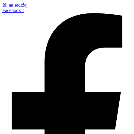
Idi na sadržaj
Facebook-f