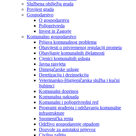
Službena obilježja grada
Povijest grada
Gospodarstvo
O gospodarstvu
Poljoprivreda
Invest in Zagorje
Komunalno gospodarstvo
Prijava komunalnog problema
Obavijesti o privremenoj regulaciji prometa
Obavljanje komunalnih djelatnosti
Cjenici komunalnih usluga
Javna rasvjeta
Dimnjačarske usluge
Deretizacija i dezinsekcija
Veterinarsko-Higijeničarska služba i kućni
ljubimci
Komunalni doprinos
Komunalna naknada
Komunalni i poljoprivredni red
Programi građenja i održavanja komunalne
infrastrukture
Spomenička renta
Održivo gospodarenje otpadom
Dozvole za autotaksi prijevoz
Civilna zaštita