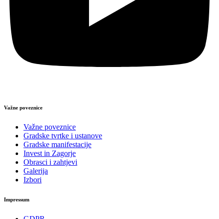
Važne poveznice
Važne poveznice
Gradske tvrtke i ustanove
Gradske manifestacije
Invest in Zagorje
Obrasci i zahtjevi
Galerija
Izbori
Impressum
GDPR