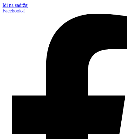
Idi na sadržaj
Facebook-f