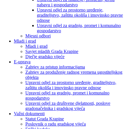
nabavu i gospodarstvo
Upravni odjel za prostorno uređenje,
graditeljstvo, zaštitu okoliša i imovinsko pravne
odnose
Upravni odjel za gradnju, promet i komunalno
gospodarstvo
Mjesni odbori
Mladi i grad
Mladi i grad
Savjet mladih Grada Krapine
Dječje gradsko vijeće
E-uprava
Zahtjev za pristup informacijama
Zahtjev za produženje radnog vremena ugostiteljskog
objekta
Upravni odjel za prostorno uređenje, graditeljstvo,
zaštitu okoliša i imovinsko pravne odnose
Upravni odjel za gradnju, promet i komunalno
gospodarstvo
Upravni odjel za društvene djelatnosti, poslove
gradonačelnika i gradskog vijeća
Važni dokumenti
Statut Grada Krapine
Poslovnik o radu gradskog vijeća