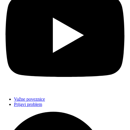
Važne poveznice
Prijavi problem