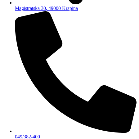
Magistratska 30, 49000 Krapina
049/382-400