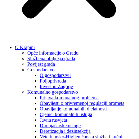
O Krapini
Opće informacije o Gradu
Službena obilježja grada
Povijest grada
Gospodarstvo
O gospodarstvu
Poljoprivreda
Invest in Zagorje
Komunalno gospodarstvo
Prijava komunalnog problema
Obavijesti o privremenoj regulaciji prometa
Obavljanje komunalnih djelatnosti
Cjenici komunalnih usluga
Javna rasvjeta
Dimnjačarske usluge
Deretizacija i dezinsekcija
Veterinarsko-Higijeničarska služba i kućni