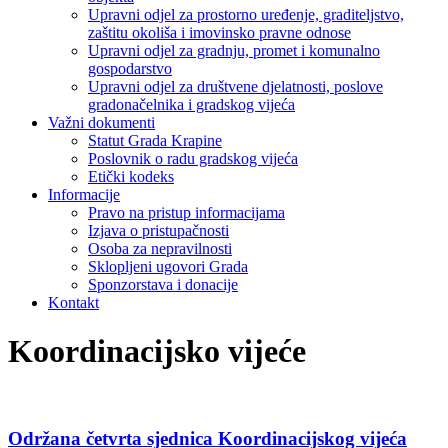
Upravni odjel za prostorno uređenje, graditeljstvo,
zaštitu okoliša i imovinsko pravne odnose
Upravni odjel za gradnju, promet i komunalno
gospodarstvo
Upravni odjel za društvene djelatnosti, poslove
gradonačelnika i gradskog vijeća
Važni dokumenti
Statut Grada Krapine
Poslovnik o radu gradskog vijeća
Etički kodeks
Informacije
Pravo na pristup informacijama
Izjava o pristupačnosti
Osoba za nepravilnosti
Sklopljeni ugovori Grada
Sponzorstava i donacije
Kontakt
Koordinacijsko vijeće
Održana četvrta sjednica Koordinacijskog vijeća