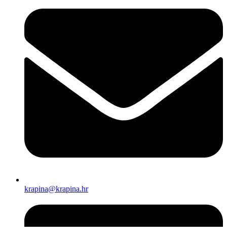
krapina@krapina.hr