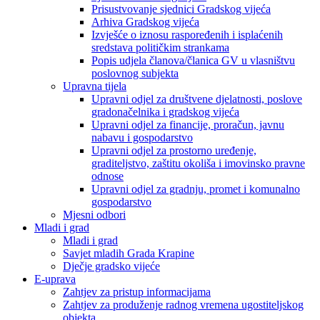
Prisustvovanje sjednici Gradskog vijeća
Arhiva Gradskog vijeća
Izvješće o iznosu raspoređenih i isplaćenih
sredstava političkim strankama
Popis udjela članova/članica GV u vlasništvu
poslovnog subjekta
Upravna tijela
Upravni odjel za društvene djelatnosti, poslove
gradonačelnika i gradskog vijeća
Upravni odjel za financije, proračun, javnu
nabavu i gospodarstvo
Upravni odjel za prostorno uređenje,
graditeljstvo, zaštitu okoliša i imovinsko pravne
odnose
Upravni odjel za gradnju, promet i komunalno
gospodarstvo
Mjesni odbori
Mladi i grad
Mladi i grad
Savjet mladih Grada Krapine
Dječje gradsko vijeće
E-uprava
Zahtjev za pristup informacijama
Zahtjev za produženje radnog vremena ugostiteljskog
objekta