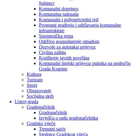
ljubimci
Komunalni doprinos
Komunalna naknada
Komunalni i poljoprivredni red
Programi građenja i održavanja komunalne
infrastrukture
Spomenička renta
Održivo gospodarenje otpadom
Dozvole za autotaksi prijevoz
Civilna zaštita
Korištenje javnih površina
Komunalni linijski prijevoz putnika na području
Grada Krapine
Kultura
Turizam
Sport
Obrazovanje
Socijalna skrb
Ustroj grada
Gradonačelnik
Gradonačelnik
Izvješća o radu gradonačelnika
Gradsko vijeće
Trenutni saziv
Sjednice Gradskog vijeća