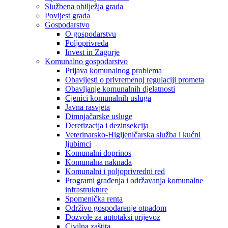
Službena obilježja grada
Povijest grada
Gospodarstvo
O gospodarstvu
Poljoprivreda
Invest in Zagorje
Komunalno gospodarstvo
Prijava komunalnog problema
Obavijesti o privremenoj regulaciji prometa
Obavljanje komunalnih djelatnosti
Cjenici komunalnih usluga
Javna rasvjeta
Dimnjačarske usluge
Deretizacija i dezinsekcija
Veterinarsko-Higijeničarska služba i kućni
ljubimci
Komunalni doprinos
Komunalna naknada
Komunalni i poljoprivredni red
Programi građenja i održavanja komunalne
infrastrukture
Spomenička renta
Održivo gospodarenje otpadom
Dozvole za autotaksi prijevoz
Civilna zaštita