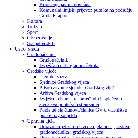
Korištenje javnih površina
Komunalni linijski prijevoz putnika na području
Grada Krapine
Kultura
Turizam
Sport
Obrazovanje
Socijalna skrb
Ustroj grada
Gradonačelnik
Gradonačelnik
Izvješća o radu gradonačelnika
Gradsko vijeće
Trenutni saziv
Sjednice Gradskog vijeća
Prisustvovanje sjednici Gradskog vijeća
Arhiva Gradskog vijeća
Izvješće o iznosu raspoređenih i isplaćenih
sredstava političkim strankama
Popis udjela članova/članica GV u vlasništvu
poslovnog subjekta
Upravna tijela
Upravni odjel za društvene djelatnosti, poslove
gradonačelnika i gradskog vijeća
Upravni odjel za financije, proračun, javnu