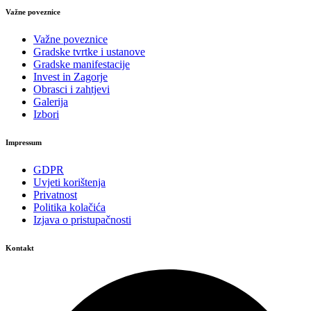
Važne poveznice
Važne poveznice
Gradske tvrtke i ustanove
Gradske manifestacije
Invest in Zagorje
Obrasci i zahtjevi
Galerija
Izbori
Impressum
GDPR
Uvjeti korištenja
Privatnost
Politika kolačića
Izjava o pristupačnosti
Kontakt