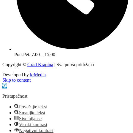
Pon-Pet: 7:00 – 15:00
Copyright ©
Grad Krapina
| Sva prava pridržana
Developed by
krMedia
Skip to content
Open toolbar
Pristupačnost
Povećajte tekst
Smanjite tekst
Sive nijanse
Visoki kontrast
Negativni kontrast