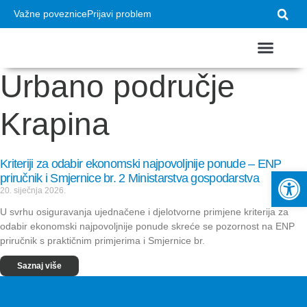
Važne poveznice
Prijavi problem
Urbano područje
USTROJ GRADA
VAŽNI DOKUMEN
Krapina
Kriteriji za odabir ekonomski najpovoljnije ponude – ENP
Op
priručnik i Smjernice br. 2 Ministarstva gospodarstva
20. siječnja 2026.
U svrhu osiguravanja ujednačene i djelotvorne primjene kriterija za
odabir ekonomski najpovoljnije ponude skreće se pozornost na ENP
priručnik s praktičnim primjerima i Smjernice br.
Saznaj više