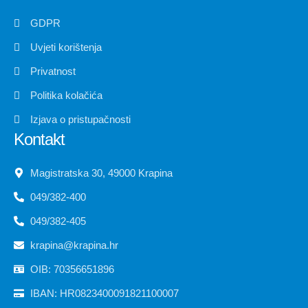
GDPR
Uvjeti korištenja
Privatnost
Politika kolačića
Izjava o pristupačnosti
Kontakt
Magistratska 30, 49000 Krapina
049/382-400
049/382-405
krapina@krapina.hr
OIB: 70356651896
IBAN: HR0823400091821100007