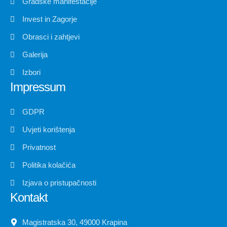
Gradske manifestacije
Invest in Zagorje
Obrasci i zahtjevi
Galerija
Izbori
Impressum
GDPR
Uvjeti korištenja
Privatnost
Politika kolačića
Izjava o pristupačnosti
Kontakt
Magistratska 30, 49000 Krapina