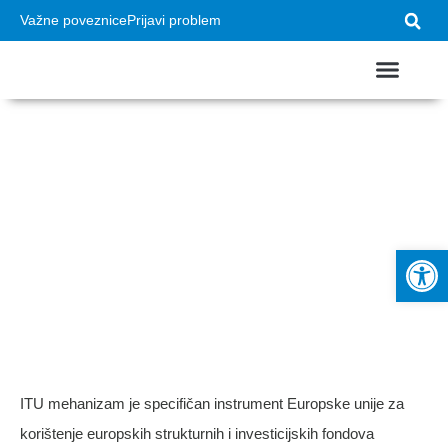
Važne poveznice
Prijavi problem
USTROJ GRADA
VAŽNI DOKUMEN
ITU mehanizam
2021.-2027.
Op
ITU mehanizam je specifičan instrument Europske unije za
korištenje europskih strukturnih i investicijskih fondova