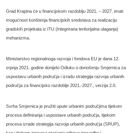
Grad Krapina će u financijskom razdoblju 2021. – 2027. imati
mogućnost korištenja financijskih sredstava za realizaciju
gradskih projekata iz ITU (Integrirana teritorijalna ulaganja)
mehanizma.
Ministarstvo regionalnoga razvoja i fondova EU je dana 12.
srpnja 2021. godine donijelo Odluku o donošenju Smjernica za
uspostavu urbanih područja i izradu strategija razvoja urbanih
područja za financijsko razdoblje 2021.-2027., verzija 2.0.
Svrha Smjernica je pružiti upute urbanim područjima tijekom
procesa definiranja i uspostave urbanih područja, tijekom
procesa izrade strategija razvoja urbanih područja (SRUP),
kao i tijekom procesa praćenja njihove provedbe i