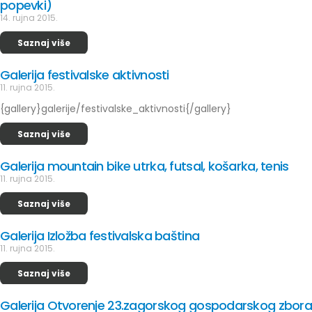
popevki)
14. rujna 2015.
Saznaj više
Galerija festivalske aktivnosti
11. rujna 2015.
{gallery}galerije/festivalske_aktivnosti{/gallery}
Saznaj više
Galerija mountain bike utrka, futsal, košarka, tenis
11. rujna 2015.
Saznaj više
Galerija Izložba festivalska baština
11. rujna 2015.
Saznaj više
Galerija Otvorenje 23.zagorskog gospodarskog zbora