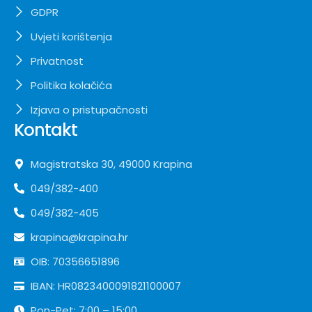
GDPR
Uvjeti korištenja
Privatnost
Politika kolačića
Izjava o pristupačnosti
Kontakt
Magistratska 30, 49000 Krapina
049/382-400
049/382-405
krapina@krapina.hr
OIB: 70356651896
IBAN: HR0823400091821100007
Pon-Pet: 7:00 – 15:00