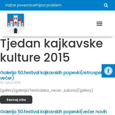
Važne poveznice
Prijavi problem
Tjedan kajkavske
kulture 2015
Op
Galerija 50.festival kajkavskih popevki(retrospektivna
večer)
14. rujna 2015.
{gallery}galerije/festivalska_vecer_subota{/gallery}
Saznaj više
Galerija 50.festival kajkavskih popevki(večer novih