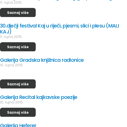
11. rujna 2015.
Saznaj više
30.dječji festival Kaj u riječi, pjesmi, slici i plesu (MALI
KAJ)
11. rujna 2015.
Saznaj više
Galerija Gradska knjižnica radionice
10. rujna 2015.
Saznaj više
Galerija Recital kajkavske poezije
10. rujna 2015.
Saznaj više
Galerija Heferer