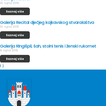
10. rujna 2015.
Saznaj više
Galerija Recital dječjeg kajkavskog stvaralaštva
10. rujna 2015.
Saznaj više
Galerija Ringišpil, šah, stolni tenis i ženski rukomet
9. rujna 2015.
Saznaj više
1
2