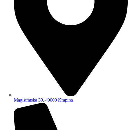
Magistratska 30, 49000 Krapina