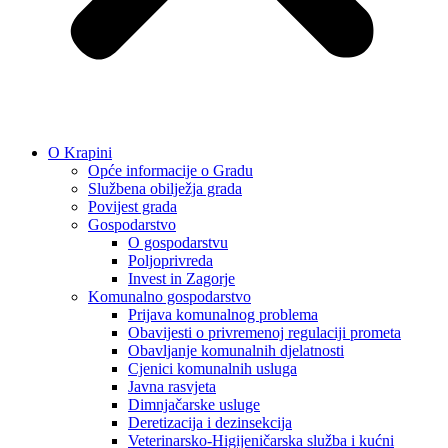
O Krapini
Opće informacije o Gradu
Službena obilježja grada
Povijest grada
Gospodarstvo
O gospodarstvu
Poljoprivreda
Invest in Zagorje
Komunalno gospodarstvo
Prijava komunalnog problema
Obavijesti o privremenoj regulaciji prometa
Obavljanje komunalnih djelatnosti
Cjenici komunalnih usluga
Javna rasvjeta
Dimnjačarske usluge
Deretizacija i dezinsekcija
Veterinarsko-Higijeničarska služba i kućni