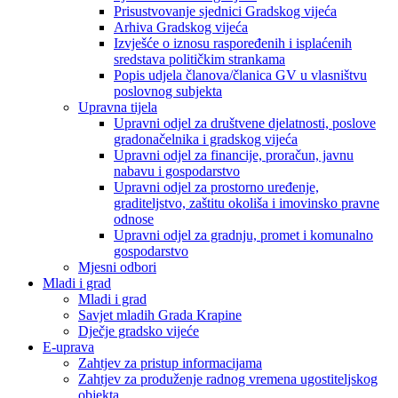
Prisustvovanje sjednici Gradskog vijeća
Arhiva Gradskog vijeća
Izvješće o iznosu raspoređenih i isplaćenih
sredstava političkim strankama
Popis udjela članova/članica GV u vlasništvu
poslovnog subjekta
Upravna tijela
Upravni odjel za društvene djelatnosti, poslove
gradonačelnika i gradskog vijeća
Upravni odjel za financije, proračun, javnu
nabavu i gospodarstvo
Upravni odjel za prostorno uređenje,
graditeljstvo, zaštitu okoliša i imovinsko pravne
odnose
Upravni odjel za gradnju, promet i komunalno
gospodarstvo
Mjesni odbori
Mladi i grad
Mladi i grad
Savjet mladih Grada Krapine
Dječje gradsko vijeće
E-uprava
Zahtjev za pristup informacijama
Zahtjev za produženje radnog vremena ugostiteljskog
objekta