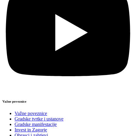
Važne poveznice
Važne poveznice
Gradske tvrtke i ustanove
Gradske manifestacije
Invest in Zagorje
Obrasci i zahtjevi