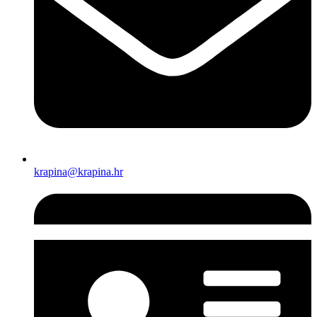
krapina@krapina.hr