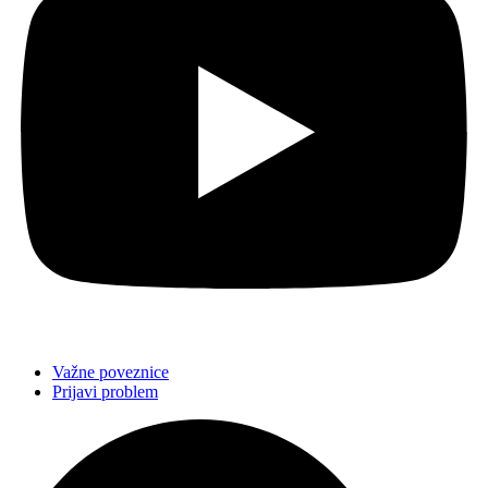
Važne poveznice
Prijavi problem