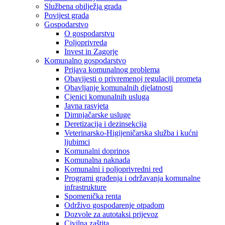
Službena obilježja grada
Povijest grada
Gospodarstvo
O gospodarstvu
Poljoprivreda
Invest in Zagorje
Komunalno gospodarstvo
Prijava komunalnog problema
Obavijesti o privremenoj regulaciji prometa
Obavljanje komunalnih djelatnosti
Cjenici komunalnih usluga
Javna rasvjeta
Dimnjačarske usluge
Deretizacija i dezinsekcija
Veterinarsko-Higijeničarska služba i kućni
ljubimci
Komunalni doprinos
Komunalna naknada
Komunalni i poljoprivredni red
Programi građenja i održavanja komunalne
infrastrukture
Spomenička renta
Održivo gospodarenje otpadom
Dozvole za autotaksi prijevoz
Civilna zaštita