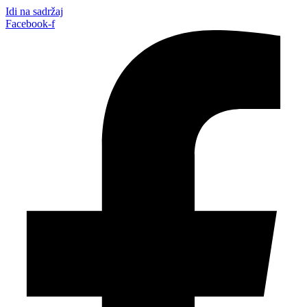
Idi na sadržaj
Facebook-f