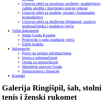
Upravni odjel za prostorno uređenje, graditeljstvo,
zaštitu okoliša i imovinsko pravne odnose
Upravni odjel za gradnju, promet i komunalno
gospodarstvo
Upravni odjel za društvene djelatnosti, poslove
gradonačelnika i gradskog vijeća
Važni dokumenti
Statut Grada Krapine
Poslovnik o radu gradskog vijeća
Etički kodeks
Informacije
Pravo na pristup informacijama
Izjava o pristupačnosti
Osoba za nepravilnosti
Sklopljeni ugovori Grada
Sponzorstava i donacije
Kontakt
Galerija Ringišpil, šah, stolni
tenis i ženski rukomet