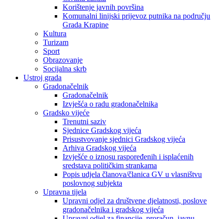
Korištenje javnih površina
Komunalni linijski prijevoz putnika na području
Grada Krapine
Kultura
Turizam
Sport
Obrazovanje
Socijalna skrb
Ustroj grada
Gradonačelnik
Gradonačelnik
Izvješća o radu gradonačelnika
Gradsko vijeće
Trenutni saziv
Sjednice Gradskog vijeća
Prisustvovanje sjednici Gradskog vijeća
Arhiva Gradskog vijeća
Izvješće o iznosu raspoređenih i isplaćenih
sredstava političkim strankama
Popis udjela članova/članica GV u vlasništvu
poslovnog subjekta
Upravna tijela
Upravni odjel za društvene djelatnosti, poslove
gradonačelnika i gradskog vijeća
Upravni odjel za financije, proračun, javnu