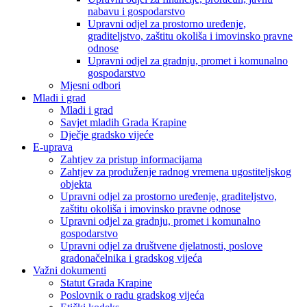
nabavu i gospodarstvo
Upravni odjel za prostorno uređenje,
graditeljstvo, zaštitu okoliša i imovinsko pravne
odnose
Upravni odjel za gradnju, promet i komunalno
gospodarstvo
Mjesni odbori
Mladi i grad
Mladi i grad
Savjet mladih Grada Krapine
Dječje gradsko vijeće
E-uprava
Zahtjev za pristup informacijama
Zahtjev za produženje radnog vremena ugostiteljskog
objekta
Upravni odjel za prostorno uređenje, graditeljstvo,
zaštitu okoliša i imovinsko pravne odnose
Upravni odjel za gradnju, promet i komunalno
gospodarstvo
Upravni odjel za društvene djelatnosti, poslove
gradonačelnika i gradskog vijeća
Važni dokumenti
Statut Grada Krapine
Poslovnik o radu gradskog vijeća