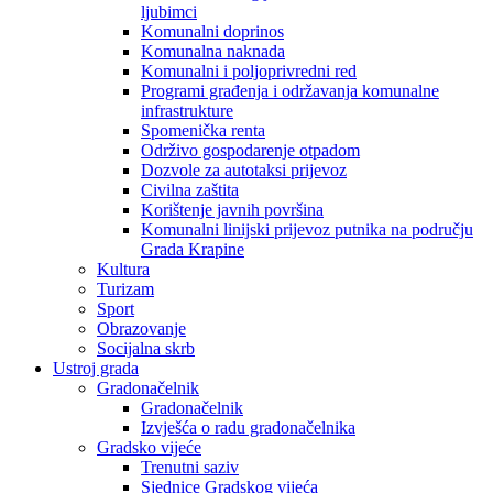
ljubimci
Komunalni doprinos
Komunalna naknada
Komunalni i poljoprivredni red
Programi građenja i održavanja komunalne
infrastrukture
Spomenička renta
Održivo gospodarenje otpadom
Dozvole za autotaksi prijevoz
Civilna zaštita
Korištenje javnih površina
Komunalni linijski prijevoz putnika na području
Grada Krapine
Kultura
Turizam
Sport
Obrazovanje
Socijalna skrb
Ustroj grada
Gradonačelnik
Gradonačelnik
Izvješća o radu gradonačelnika
Gradsko vijeće
Trenutni saziv
Sjednice Gradskog vijeća