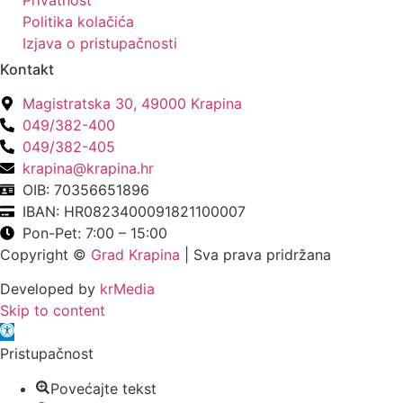
Privatnost
Politika kolačića
Izjava o pristupačnosti
Kontakt
Magistratska 30, 49000 Krapina
049/382-400
049/382-405
krapina@krapina.hr
OIB: 70356651896
IBAN: HR0823400091821100007
Pon-Pet: 7:00 – 15:00
Copyright ©
Grad Krapina
| Sva prava pridržana
Developed by
krMedia
Skip to content
Open toolbar
Pristupačnost
Povećajte tekst