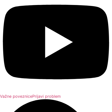
Važne poveznice
Prijavi problem