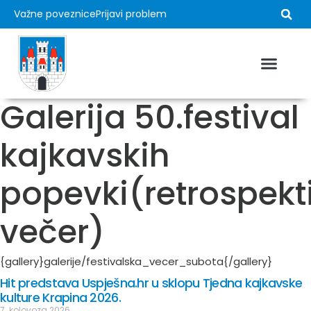
Važne poveznice
Prijavi problem
Galerija 50.festival
kajkavskih
popevki(retrospekt
večer)
{gallery}galerije/festivalska_vecer_subota{/gallery}
Hit predstava Uspješna.hr u sklopu Tjedna kajkavske
kulture Krapina 2026.
7. kolovoza 2026.