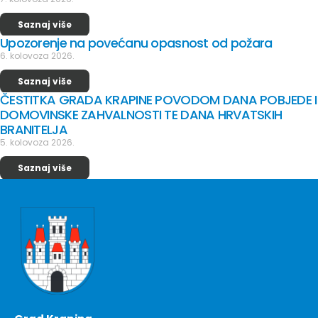
Saznaj više
Upozorenje na povećanu opasnost od požara
6. kolovoza 2026.
Saznaj više
ČESTITKA GRADA KRAPINE POVODOM DANA POBJEDE I
DOMOVINSKE ZAHVALNOSTI TE DANA HRVATSKIH
BRANITELJA
5. kolovoza 2026.
Saznaj više