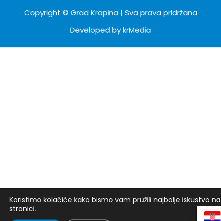
Copyright ©
Grad Krapina
| Sva prava pridržana
Developed by
krMedia
Koristimo kolačiće kako bismo vam pružili najbolje iskustvo n
stranici.