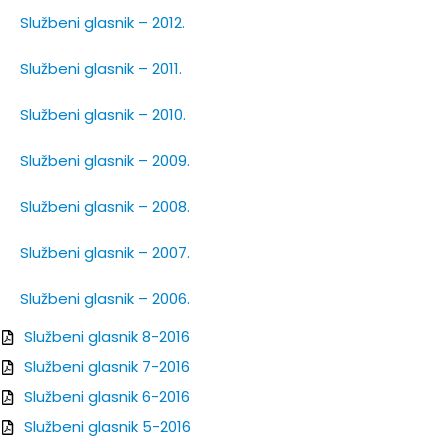
Službeni glasnik – 2012.
Službeni glasnik – 2011.
Službeni glasnik – 2010.
Službeni glasnik – 2009.
Službeni glasnik – 2008.
Službeni glasnik – 2007.
Službeni glasnik – 2006.
Službeni glasnik 8-2016
Službeni glasnik 7-2016
Službeni glasnik 6-2016
Službeni glasnik 5-2016