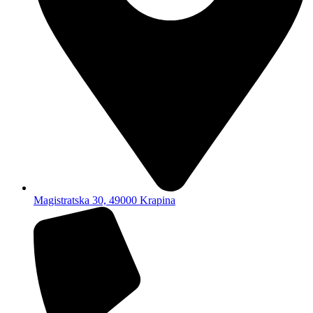
Magistratska 30, 49000 Krapina