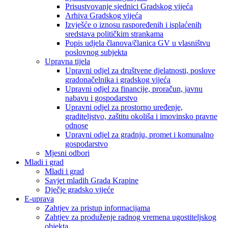
Prisustvovanje sjednici Gradskog vijeća
Arhiva Gradskog vijeća
Izvješće o iznosu raspoređenih i isplaćenih
sredstava političkim strankama
Popis udjela članova/članica GV u vlasništvu
poslovnog subjekta
Upravna tijela
Upravni odjel za društvene djelatnosti, poslove
gradonačelnika i gradskog vijeća
Upravni odjel za financije, proračun, javnu
nabavu i gospodarstvo
Upravni odjel za prostorno uređenje,
graditeljstvo, zaštitu okoliša i imovinsko pravne
odnose
Upravni odjel za gradnju, promet i komunalno
gospodarstvo
Mjesni odbori
Mladi i grad
Mladi i grad
Savjet mladih Grada Krapine
Dječje gradsko vijeće
E-uprava
Zahtjev za pristup informacijama
Zahtjev za produženje radnog vremena ugostiteljskog
objekta