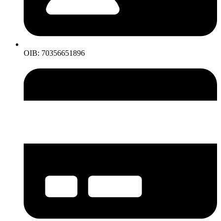
OIB: 70356651896