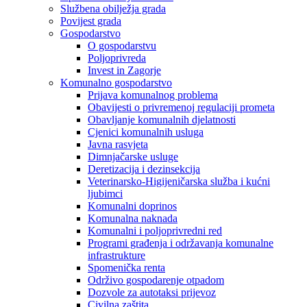
Službena obilježja grada
Povijest grada
Gospodarstvo
O gospodarstvu
Poljoprivreda
Invest in Zagorje
Komunalno gospodarstvo
Prijava komunalnog problema
Obavijesti o privremenoj regulaciji prometa
Obavljanje komunalnih djelatnosti
Cjenici komunalnih usluga
Javna rasvjeta
Dimnjačarske usluge
Deretizacija i dezinsekcija
Veterinarsko-Higijeničarska služba i kućni
ljubimci
Komunalni doprinos
Komunalna naknada
Komunalni i poljoprivredni red
Programi građenja i održavanja komunalne
infrastrukture
Spomenička renta
Održivo gospodarenje otpadom
Dozvole za autotaksi prijevoz
Civilna zaštita