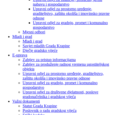
nabavu i gospodarstvo
Upravni odjel za prostorno uređenje,
graditeljstvo, zaštitu okoliša i imovinsko pravne
odnose
Upravni odjel za gradnju, promet i komunalno
gospodarstvo
Mjesni odbori
Mladi i grad
Mladi i grad
Savjet mladih Grada Krapine
Dječje gradsko vijeće
E-uprava
Zahtjev za pristup informacijama
Zahtjev za produženje radnog vremena ugostiteljskog
objekta
Upravni odjel za prostorno uređenje, graditeljstvo,
zaštitu okoliša i imovinsko pravne odnose
Upravni odjel za gradnju, promet i komunalno
gospodarstvo
Upravni odjel za društvene djelatnosti, poslove
gradonačelnika i gradskog vijeća
Važni dokumenti
Statut Grada Krapine
Poslovnik o radu gradskog vijeća