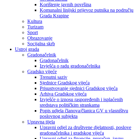
Korištenje javnih površina
Komunalni linijski prijevoz putnika na području
Grada Krapine
Kultura
Turizam
Sport
Obrazovanje
Socijalna skrb
Ustroj grada
Gradonačelnik
Gradonačelnik
Izvješća o radu gradonačelnika
Gradsko vijeće
Trenutni saziv
Sjednice Gradskog vijeća
Prisustvovanje sjednici Gradskog vijeća
Arhiva Gradskog vijeća
Izvješće o iznosu raspoređenih i isplaćenih
sredstava političkim strankama
Popis udjela članova/članica GV u vlasništvu
poslovnog subjekta
Upravna tijela
Upravni odjel za društvene djelatnosti, poslove
gradonačelnika i gradskog vijeća
Upravni odjel za financije, proračun, javnu