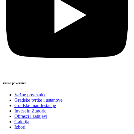
Važne poveznice
Važne poveznice
Gradske tvrtke i ustanove
Gradske manifestacije
Invest in Zagorje
Obrasci i zahtjevi
Galerija
Izbori