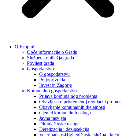
O Krapini
Opće informacije o Gradu
Službena obilježja grada
Povijest grada
Gospodarstvo
O gospodarstvu
Poljoprivreda
Invest in Zagorje
Komunalno gospodarstvo
Prijava komunalnog problema
Obavijesti o privremenoj regulaciji prometa
Obavljanje komunalnih djelatnosti
Cjenici komunalnih usluga
Javna rasvjeta
Dimnjačarske usluge
Deretizacija i dezinsekcija
Veterinarsko-Higijeničarska služba i kućni