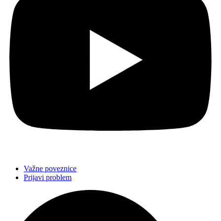
Važne poveznice
Prijavi problem