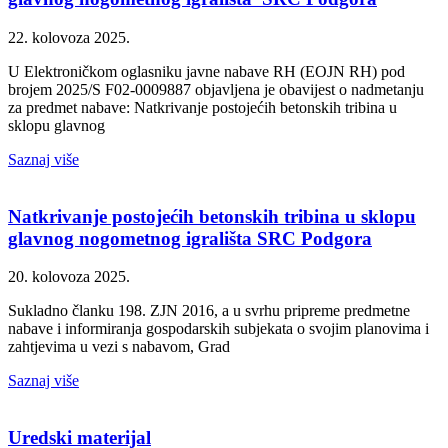
22. kolovoza 2025.
U Elektroničkom oglasniku javne nabave RH (EOJN RH) pod
brojem 2025/S F02-0009887 objavljena je obavijest o nadmetanju
za predmet nabave: Natkrivanje postojećih betonskih tribina u
sklopu glavnog
Saznaj više
Natkrivanje postojećih betonskih tribina u sklopu
glavnog nogometnog igrališta SRC Podgora
20. kolovoza 2025.
Sukladno članku 198. ZJN 2016, a u svrhu pripreme predmetne
nabave i informiranja gospodarskih subjekata o svojim planovima i
zahtjevima u vezi s nabavom, Grad
Saznaj više
Uredski materijal