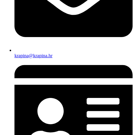
krapina@krapina.hr