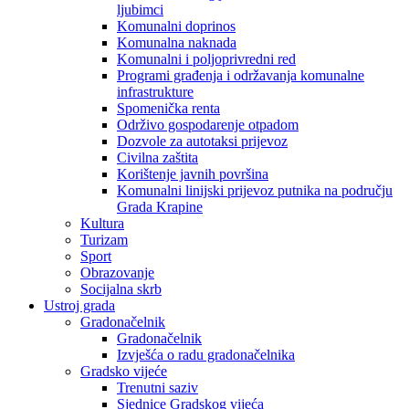
ljubimci
Komunalni doprinos
Komunalna naknada
Komunalni i poljoprivredni red
Programi građenja i održavanja komunalne
infrastrukture
Spomenička renta
Održivo gospodarenje otpadom
Dozvole za autotaksi prijevoz
Civilna zaštita
Korištenje javnih površina
Komunalni linijski prijevoz putnika na području
Grada Krapine
Kultura
Turizam
Sport
Obrazovanje
Socijalna skrb
Ustroj grada
Gradonačelnik
Gradonačelnik
Izvješća o radu gradonačelnika
Gradsko vijeće
Trenutni saziv
Sjednice Gradskog vijeća