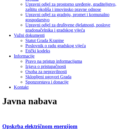
Upravni odjel za prostorno uređenje, graditeljstvo,
zaštitu okoliša i imovinsko pravne odnose
Upravni odjel za gradnju, promet i komunalno
gospodarstvo
Upravni odjel za društvene djelatnosti, poslove
gradonačelnika i gradskog vijeća
Važni dokumenti
Statut Grada Krapine
Poslovnik o radu gradskog vijeća
Etički kodeks
Informacije
Pravo na pristup informacijama
Izjava o pristupačnosti
Osoba za nepravilnosti
Sklopljeni ugovori Grada
Sponzorstava i donacije
Kontakt
Javna nabava
Opskrba električnom energijom