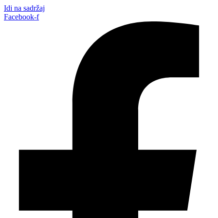
Idi na sadržaj
Facebook-f