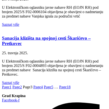
U Elektroničkom oglasniku javne nabave RH (EOJN RH) pod
brojem 2025/S F02-0006104 objavljena je obavijest o nadmetanju
za predmet nabave Vanjska igrala za područni vrtić
Saznaj više
Sanacija klizišta na spojnoj cesti Škarićevo –
Pretkovec
25. travnja 2025.
U Elektroničkom oglasniku javne nabave RH (EOJN RH) pod
brojem 2025/S F02-0004893 objavljena je obavijest o nadmetanju
za predmet nabave Sanacija klizišta na spojnoj cesti Škarićevo –
Pretkovec.
Saznaj više
Page
1
Page
2
Page
3
Page
4
Page
5
…
Page
18
Grad Krapina
Facebook-f