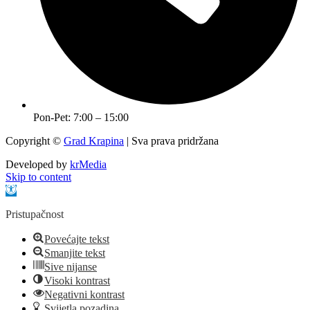
Pon-Pet: 7:00 – 15:00
Copyright ©
Grad Krapina
| Sva prava pridržana
Developed by
krMedia
Skip to content
Open toolbar
Pristupačnost
Povećajte tekst
Smanjite tekst
Sive nijanse
Visoki kontrast
Negativni kontrast
Svijetla pozadina