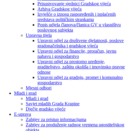
Prisustvovanje sjednici Gradskog vijeća
Arhiva Gradskog vijeća
Izvješće o iznosu raspoređenih i isplaćenih
sredstava političkim strankama
Popis udjela članova/članica GV u vlasništvu
poslovnog subjekta
Upravna tijela
Upravni odjel za društvene djelatnosti, poslove
gradonačelnika i gradskog vijeća
Upravni odjel za financije, proračun, javnu
nabavu i gospodarstvo
Upravni odjel za prostorno uređenje,
graditeljstvo, zaštitu okoliša i imovinsko pravne
odnose
Upravni odjel za gradnju, promet i komunalno
gospodarstvo
Mjesni odbori
Mladi i grad
Mladi i grad
Savjet mladih Grada Krapine
Dječje gradsko vijeće
E-uprava
Zahtjev za pristup informacijama
Zahtjev za produženje radnog vremena ugostiteljskog
objekta