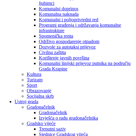
ljubimci
Komunalni doprinos
Komunalna naknada
Komunalni i poljoprivredni red
Programi građenja i održavanja komunalne
infrastrukture
Spomenička renta
Održivo gospodarenje otpadom
Dozvole za autotaksi prijevoz
Civilna zaštita
Korištenje javnih površina
Komunalni linijski prijevoz putnika na području
Grada Krapine
Kultura
Turizam
Sport
Obrazovanje
Socijalna skrb
Ustroj grada
Gradonačelnik
Gradonačelnik
Izvješća o radu gradonačelnika
Gradsko vijeće
Trenutni saziv
Sjednice Gradskog vijeća