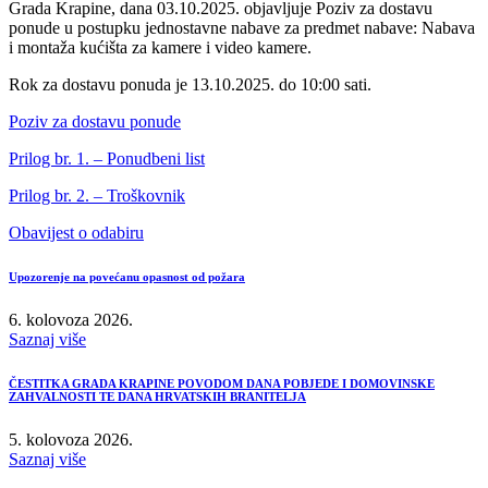
Grada Krapine, dana 03.10.2025. objavljuje Poziv za dostavu
ponude u postupku jednostavne nabave za predmet nabave: Nabava
i montaža kućišta za kamere i video kamere.
Rok za dostavu ponuda je 13.10.2025. do 10:00 sati.
Poziv za dostavu ponude
Prilog br. 1. – Ponudbeni list
Prilog br. 2. – Troškovnik
Obavijest o odabiru
Upozorenje na povećanu opasnost od požara
6. kolovoza 2026.
Saznaj više
ČESTITKA GRADA KRAPINE POVODOM DANA POBJEDE I DOMOVINSKE
ZAHVALNOSTI TE DANA HRVATSKIH BRANITELJA
5. kolovoza 2026.
Saznaj više