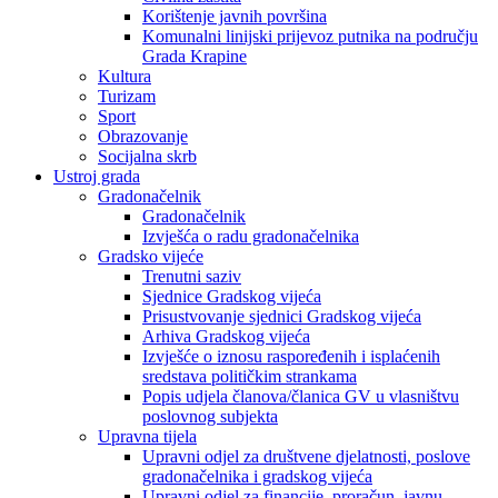
Korištenje javnih površina
Komunalni linijski prijevoz putnika na području
Grada Krapine
Kultura
Turizam
Sport
Obrazovanje
Socijalna skrb
Ustroj grada
Gradonačelnik
Gradonačelnik
Izvješća o radu gradonačelnika
Gradsko vijeće
Trenutni saziv
Sjednice Gradskog vijeća
Prisustvovanje sjednici Gradskog vijeća
Arhiva Gradskog vijeća
Izvješće o iznosu raspoređenih i isplaćenih
sredstava političkim strankama
Popis udjela članova/članica GV u vlasništvu
poslovnog subjekta
Upravna tijela
Upravni odjel za društvene djelatnosti, poslove
gradonačelnika i gradskog vijeća
Upravni odjel za financije, proračun, javnu