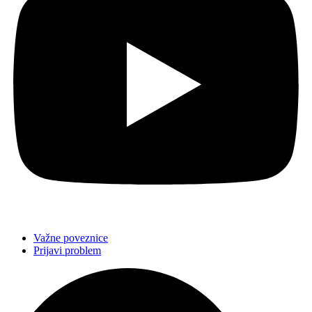
Važne poveznice
Prijavi problem