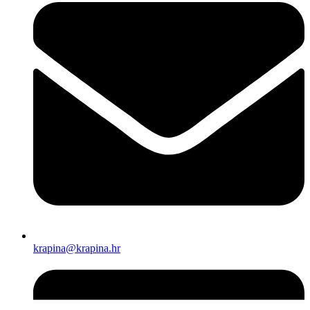
krapina@krapina.hr