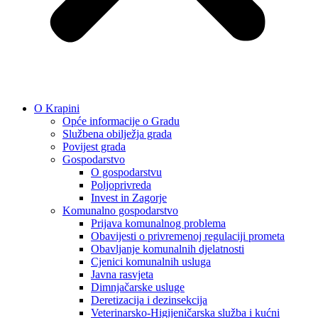
O Krapini
Opće informacije o Gradu
Službena obilježja grada
Povijest grada
Gospodarstvo
O gospodarstvu
Poljoprivreda
Invest in Zagorje
Komunalno gospodarstvo
Prijava komunalnog problema
Obavijesti o privremenoj regulaciji prometa
Obavljanje komunalnih djelatnosti
Cjenici komunalnih usluga
Javna rasvjeta
Dimnjačarske usluge
Deretizacija i dezinsekcija
Veterinarsko-Higijeničarska služba i kućni