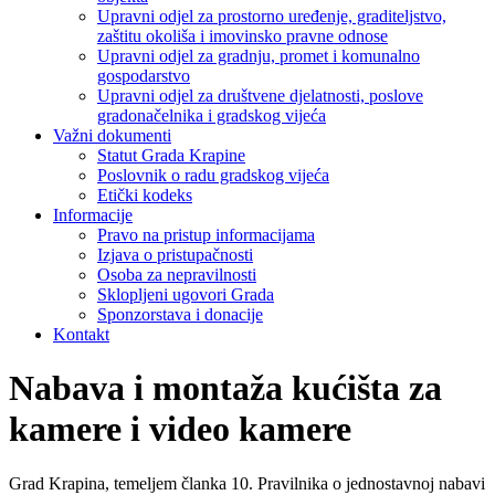
Upravni odjel za prostorno uređenje, graditeljstvo,
zaštitu okoliša i imovinsko pravne odnose
Upravni odjel za gradnju, promet i komunalno
gospodarstvo
Upravni odjel za društvene djelatnosti, poslove
gradonačelnika i gradskog vijeća
Važni dokumenti
Statut Grada Krapine
Poslovnik o radu gradskog vijeća
Etički kodeks
Informacije
Pravo na pristup informacijama
Izjava o pristupačnosti
Osoba za nepravilnosti
Sklopljeni ugovori Grada
Sponzorstava i donacije
Kontakt
Nabava i montaža kućišta za
kamere i video kamere
Grad Krapina, temeljem članka 10. Pravilnika o jednostavnoj nabavi