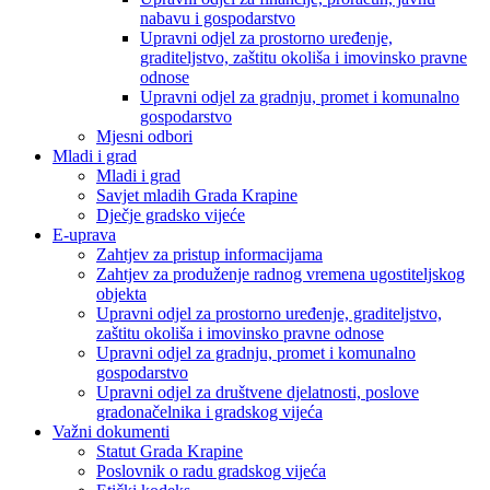
nabavu i gospodarstvo
Upravni odjel za prostorno uređenje,
graditeljstvo, zaštitu okoliša i imovinsko pravne
odnose
Upravni odjel za gradnju, promet i komunalno
gospodarstvo
Mjesni odbori
Mladi i grad
Mladi i grad
Savjet mladih Grada Krapine
Dječje gradsko vijeće
E-uprava
Zahtjev za pristup informacijama
Zahtjev za produženje radnog vremena ugostiteljskog
objekta
Upravni odjel za prostorno uređenje, graditeljstvo,
zaštitu okoliša i imovinsko pravne odnose
Upravni odjel za gradnju, promet i komunalno
gospodarstvo
Upravni odjel za društvene djelatnosti, poslove
gradonačelnika i gradskog vijeća
Važni dokumenti
Statut Grada Krapine
Poslovnik o radu gradskog vijeća