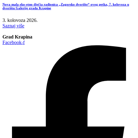
Nova mala eko-etno dječja radionica „Zagorsko dvorište“ ovog petka, 7. kolovoza u
dvorištu Galerije grada Krapine
3. kolovoza 2026.
Saznaj više
Grad Krapina
Facebook-f