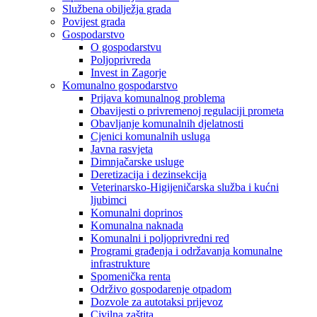
Službena obilježja grada
Povijest grada
Gospodarstvo
O gospodarstvu
Poljoprivreda
Invest in Zagorje
Komunalno gospodarstvo
Prijava komunalnog problema
Obavijesti o privremenoj regulaciji prometa
Obavljanje komunalnih djelatnosti
Cjenici komunalnih usluga
Javna rasvjeta
Dimnjačarske usluge
Deretizacija i dezinsekcija
Veterinarsko-Higijeničarska služba i kućni
ljubimci
Komunalni doprinos
Komunalna naknada
Komunalni i poljoprivredni red
Programi građenja i održavanja komunalne
infrastrukture
Spomenička renta
Održivo gospodarenje otpadom
Dozvole za autotaksi prijevoz
Civilna zaštita