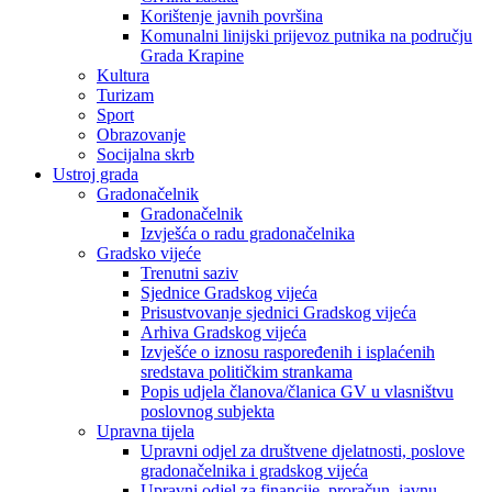
Korištenje javnih površina
Komunalni linijski prijevoz putnika na području
Grada Krapine
Kultura
Turizam
Sport
Obrazovanje
Socijalna skrb
Ustroj grada
Gradonačelnik
Gradonačelnik
Izvješća o radu gradonačelnika
Gradsko vijeće
Trenutni saziv
Sjednice Gradskog vijeća
Prisustvovanje sjednici Gradskog vijeća
Arhiva Gradskog vijeća
Izvješće o iznosu raspoređenih i isplaćenih
sredstava političkim strankama
Popis udjela članova/članica GV u vlasništvu
poslovnog subjekta
Upravna tijela
Upravni odjel za društvene djelatnosti, poslove
gradonačelnika i gradskog vijeća
Upravni odjel za financije, proračun, javnu