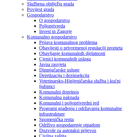
Službena obilježja grada
Povijest grada
Gospodarstvo
O gospodarstvu
Poljoprivreda
Invest in Zagorje
Komunalno gospodarstvo
Prijava komunalnog problema
Obavijesti o privremenoj regulaciji prometa
Obavljanje komunalnih djelatnosti
Cjenici komunalnih usluga
Javna rasvjeta
Dimnjačarske usluge
Deretizacija i dezinsekcija
Veterinarsko-Higijeničarska služba i kućni
ljubimci
Komunalni doprinos
Komunalna naknada
Komunalni i poljoprivredni red
Programi građenja i održavanja komunalne
infrastrukture
Spomenička renta
Održivo gospodarenje otpadom
Dozvole za autotaksi prijevoz
Civilna zaštita