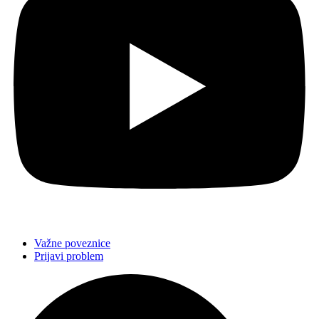
Važne poveznice
Prijavi problem