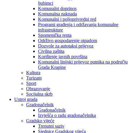
ljubimci
Komunalni doprinos
Komunalna naknada
Komunalni i poljoprivredni red
Programi građenja i održavanja komunalne
infrastrukture
Spomenička renta
Održivo gospodarenje otpadom
Dozvole za autotaksi prijevoz
Civilna zaštita
Korištenje javnih površina
Komunalni linijski prijevoz putnika na području
Grada Krapine
Kultura
Turizam
Sport
Obrazovanje
Socijalna skrb
Ustroj grada
Gradonačelnik
Gradonačelnik
Izvješća o radu gradonačelnika
Gradsko vijeće
Trenutni saziv
Sjednice Gradskog vijeća