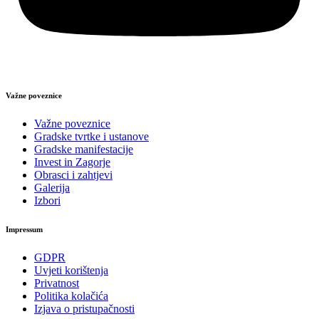
Važne poveznice
Važne poveznice
Gradske tvrtke i ustanove
Gradske manifestacije
Invest in Zagorje
Obrasci i zahtjevi
Galerija
Izbori
Impressum
GDPR
Uvjeti korištenja
Privatnost
Politika kolačića
Izjava o pristupačnosti