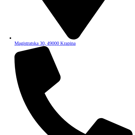
Magistratska 30, 49000 Krapina