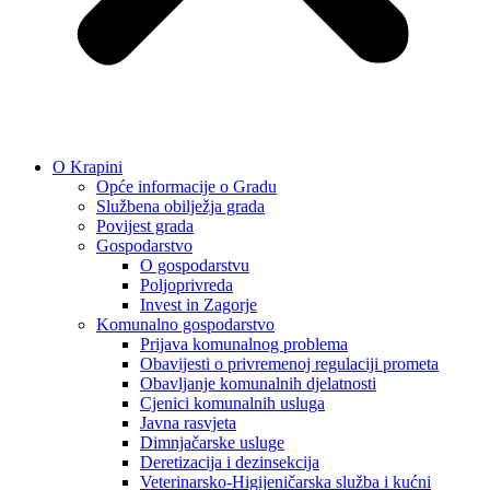
O Krapini
Opće informacije o Gradu
Službena obilježja grada
Povijest grada
Gospodarstvo
O gospodarstvu
Poljoprivreda
Invest in Zagorje
Komunalno gospodarstvo
Prijava komunalnog problema
Obavijesti o privremenoj regulaciji prometa
Obavljanje komunalnih djelatnosti
Cjenici komunalnih usluga
Javna rasvjeta
Dimnjačarske usluge
Deretizacija i dezinsekcija
Veterinarsko-Higijeničarska služba i kućni