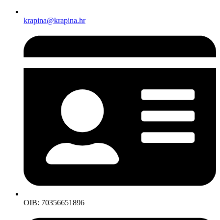
krapina@krapina.hr
OIB: 70356651896