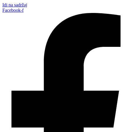
Idi na sadržaj
Facebook-f