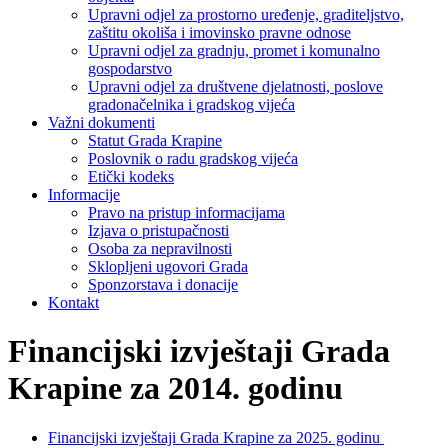
Upravni odjel za prostorno uređenje, graditeljstvo,
zaštitu okoliša i imovinsko pravne odnose
Upravni odjel za gradnju, promet i komunalno
gospodarstvo
Upravni odjel za društvene djelatnosti, poslove
gradonačelnika i gradskog vijeća
Važni dokumenti
Statut Grada Krapine
Poslovnik o radu gradskog vijeća
Etički kodeks
Informacije
Pravo na pristup informacijama
Izjava o pristupačnosti
Osoba za nepravilnosti
Sklopljeni ugovori Grada
Sponzorstava i donacije
Kontakt
Financijski izvještaji Grada
Krapine za 2014. godinu
Financijski izvještaji Grada Krapine za 2025. godinu