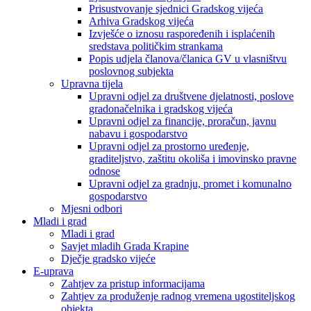
Prisustvovanje sjednici Gradskog vijeća
Arhiva Gradskog vijeća
Izvješće o iznosu raspoređenih i isplaćenih
sredstava političkim strankama
Popis udjela članova/članica GV u vlasništvu
poslovnog subjekta
Upravna tijela
Upravni odjel za društvene djelatnosti, poslove
gradonačelnika i gradskog vijeća
Upravni odjel za financije, proračun, javnu
nabavu i gospodarstvo
Upravni odjel za prostorno uređenje,
graditeljstvo, zaštitu okoliša i imovinsko pravne
odnose
Upravni odjel za gradnju, promet i komunalno
gospodarstvo
Mjesni odbori
Mladi i grad
Mladi i grad
Savjet mladih Grada Krapine
Dječje gradsko vijeće
E-uprava
Zahtjev za pristup informacijama
Zahtjev za produženje radnog vremena ugostiteljskog
objekta