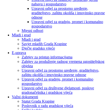
nabavu i gospodarstvo
Upravni odjel za prostorno uređenje,
graditeljstvo, zaštitu okoliša i imovinsko pravne
odnose
Upravni odjel za gradnju, promet i komunalno
gospodarstvo
Mjesni odbori
Mladi i grad
Mladi i grad
Savjet mladih Grada Krapine
Dječje gradsko vijeće
E-uprava
Zahtjev za pristup informacijama
Zahtjev za produženje radnog vremena ugostiteljskog
objekta
Upravni odjel za prostorno uređenje, graditeljstvo,
zaštitu okoliša i imovinsko pravne odnose
Upravni odjel za gradnju, promet i komunalno
gospodarstvo
Upravni odjel za društvene djelatnosti, poslove
gradonačelnika i gradskog vijeća
Važni dokumenti
Statut Grada Krapine
Poslovnik o radu gradskog vijeća