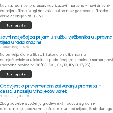
Novi razred, novi profesori, novi izazovi i naravno – novi dnevnik!
Premijera filma Drugi dnevnik Pauline P. uz gostovanje filmske
ekipe očekuje Vas u Kinu
Saznaj više
Javni natječaj za prijam u službu vježbenika u upravna
tijela Grada Krapine
7. studenoga 2025.
Na temelju članka 19. st. 1. Zakona o službenicima i
namještenicima u lokalnoj i područnoj (regionalnoj) samoupravi
(Narodne novine br. 86/08, 61/11, 04/18, 112/19, 17/25)
Saznaj više
Obavijest o privremenom zatvaranju prometa –
cesta u naselju Mihaljekov Jarek
4. studenoga 2025.
Zbog potrebe izvođenja građevinskih radova izgradnje i
rekonstrukcije podzemne infrastrukture od srijede, 5. studenoga