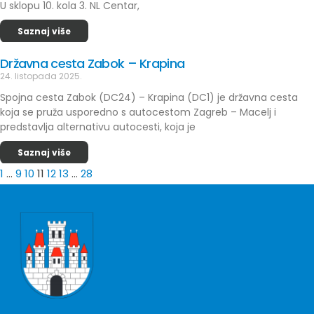
U sklopu 10. kola 3. NL Centar,
Saznaj više
Državna cesta Zabok – Krapina
24. listopada 2025.
Spojna cesta Zabok (DC24) – Krapina (DC1) je državna cesta
koja se pruža usporedno s autocestom Zagreb – Macelj i
predstavlja alternativu autocesti, koja je
Saznaj više
1
…
9
10
11
12
13
…
28