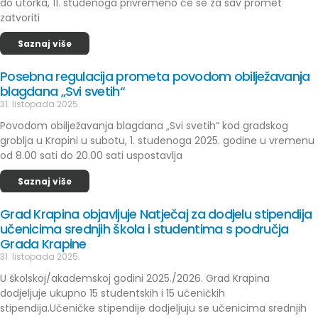
do utorka, 11. studenoga privremeno će se za sav promet
zatvoriti
Saznaj više
Posebna regulacija prometa povodom obilježavanja
blagdana „Svi svetih“
31. listopada 2025.
Povodom obilježavanja blagdana „Svi svetih“ kod gradskog
groblja u Krapini u subotu, 1. studenoga 2025. godine u vremenu
od 8.00 sati do 20.00 sati uspostavlja
Saznaj više
Grad Krapina objavljuje Natječaj za dodjelu stipendija
učenicima srednjih škola i studentima s područja
Grada Krapine
31. listopada 2025.
U školskoj/akademskoj godini 2025./2026. Grad Krapina
dodjeljuje ukupno 15 studentskih i 15 učeničkih
stipendija.Učeničke stipendije dodjeljuju se učenicima srednjih