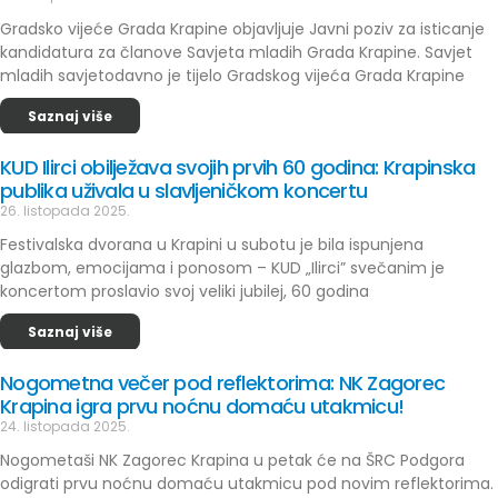
Gradsko vijeće Grada Krapine objavljuje Javni poziv za isticanje
kandidatura za članove Savjeta mladih Grada Krapine. Savjet
mladih savjetodavno je tijelo Gradskog vijeća Grada Krapine
Saznaj više
KUD Ilirci obilježava svojih prvih 60 godina: Krapinska
publika uživala u slavljeničkom koncertu
26. listopada 2025.
Festivalska dvorana u Krapini u subotu je bila ispunjena
glazbom, emocijama i ponosom – KUD „Ilirci” svečanim je
koncertom proslavio svoj veliki jubilej, 60 godina
Saznaj više
Nogometna večer pod reflektorima: NK Zagorec
Krapina igra prvu noćnu domaću utakmicu!
24. listopada 2025.
Nogometaši NK Zagorec Krapina u petak će na ŠRC Podgora
odigrati prvu noćnu domaću utakmicu pod novim reflektorima.