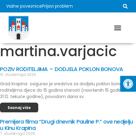
Važne poveznice
Prijavi problem
martina.varjacic
POZIV RODITELJIMA – DODJELA POKLON BONOVA
Op
13. studenoga 2025.
Grad Krapina osigurao je sredstva za dodjelu poklon bona
roditeljima djece do 15 godina starosti (navršenih 15 godina do
31.12. tekuće godine), povodom dana sv.
Saznaj više
Premijera filma “Drugi dnevnik Pauline P.” ove nedjelju
u Kinu Krapina
7. studenoga 2025.