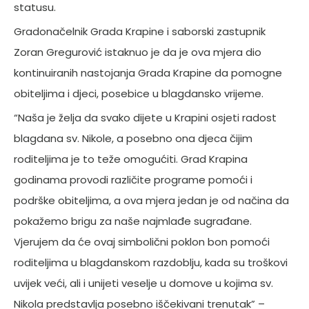
statusu.
Gradonačelnik Grada Krapine i saborski zastupnik
Zoran Gregurović istaknuo je da je ova mjera dio
kontinuiranih nastojanja Grada Krapine da pomogne
obiteljima i djeci, posebice u blagdansko vrijeme.
“Naša je želja da svako dijete u Krapini osjeti radost
blagdana sv. Nikole, a posebno ona djeca čijim
roditeljima je to teže omogućiti. Grad Krapina
godinama provodi različite programe pomoći i
podrške obiteljima, a ova mjera jedan je od načina da
pokažemo brigu za naše najmlađe sugrađane.
Vjerujem da će ovaj simbolični poklon bon pomoći
roditeljima u blagdanskom razdoblju, kada su troškovi
uvijek veći, ali i unijeti veselje u domove u kojima sv.
Nikola predstavlja posebno iščekivani trenutak” –