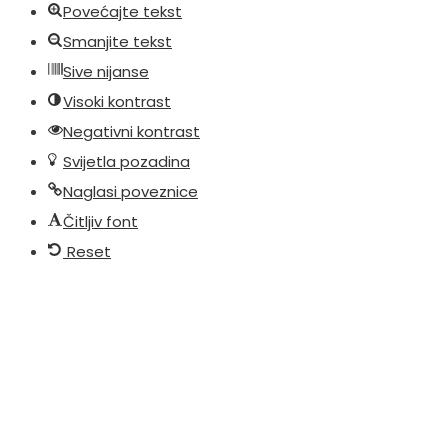
Povećajte tekst
Smanjite tekst
Sive nijanse
Visoki kontrast
Negativni kontrast
Svijetla pozadina
Naglasi poveznice
Čitljiv font
Reset