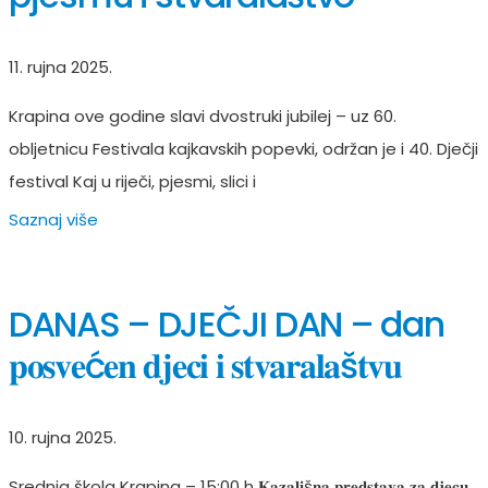
11. rujna 2025.
Krapina ove godine slavi dvostruki jubilej – uz 60.
obljetnicu Festivala kajkavskih popevki, održan je i 40. Dječji
festival Kaj u riječi, pjesmi, slici i
Saznaj više
DANAS – DJEČJI DAN – dan
𝐩𝐨𝐬𝐯𝐞ć𝐞𝐧 𝐝𝐣𝐞𝐜𝐢 𝐢 𝐬𝐭𝐯𝐚𝐫𝐚𝐥𝐚š𝐭𝐯𝐮
10. rujna 2025.
Srednja škola Krapina – 15:00 h 𝐊𝐚𝐳𝐚𝐥𝐢š𝐧𝐚 𝐩𝐫𝐞𝐝𝐬𝐭𝐚𝐯𝐚 𝐳𝐚 𝐝𝐣𝐞𝐜𝐮