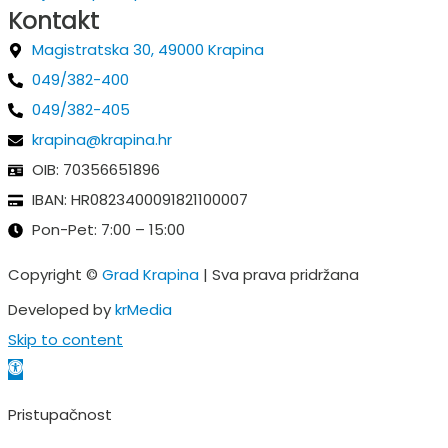
Kontakt
Magistratska 30, 49000 Krapina
049/382-400
049/382-405
krapina@krapina.hr
OIB: 70356651896
IBAN: HR0823400091821100007
Pon-Pet: 7:00 – 15:00
Copyright ©
Grad Krapina
| Sva prava pridržana
Developed by
krMedia
Skip to content
Open toolbar
Pristupačnost