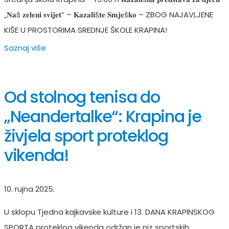
„𝐍𝐚š 𝐳𝐞𝐥𝐞𝐧𝐢 𝐬𝐯𝐢𝐣𝐞𝐭“ – 𝐊𝐚𝐳𝐚𝐥𝐢š𝐭𝐞 𝐒𝐦𝐣𝐞š𝐤𝐨 – ZBOG NAJAVLJENE
KIŠE U PROSTORIMA SREDNJE ŠKOLE KRAPINA!
Saznaj više
Od stolnog tenisa do
„Neandertalke“: Krapina je
živjela sport proteklog
vikenda!
10. rujna 2025.
U sklopu Tjedna kajkavske kulture i 13. DANA KRAPINSKOG
SPORTA proteklog vikenda održan je niz sportskih