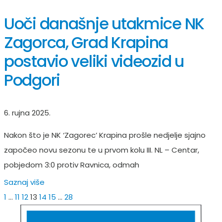
Uoči današnje utakmice NK
Zagorca, Grad Krapina
postavio veliki videozid u
Podgori
6. rujna 2025.
Nakon što je NK ‘Zagorec’ Krapina prošle nedjelje sjajno
započeo novu sezonu te u prvom kolu III. NL – Centar,
pobjedom 3:0 protiv Ravnica, odmah
Saznaj više
1
…
11
12
13
14
15
…
28