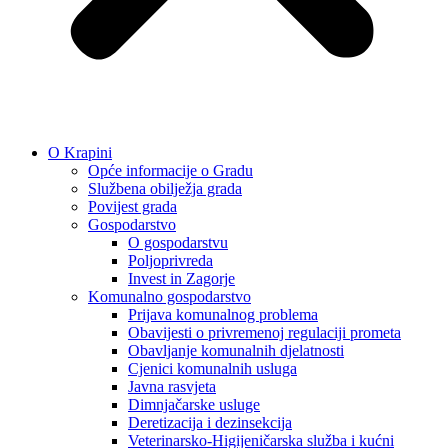
O Krapini
Opće informacije o Gradu
Službena obilježja grada
Povijest grada
Gospodarstvo
O gospodarstvu
Poljoprivreda
Invest in Zagorje
Komunalno gospodarstvo
Prijava komunalnog problema
Obavijesti o privremenoj regulaciji prometa
Obavljanje komunalnih djelatnosti
Cjenici komunalnih usluga
Javna rasvjeta
Dimnjačarske usluge
Deretizacija i dezinsekcija
Veterinarsko-Higijeničarska služba i kućni