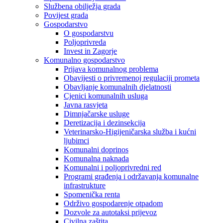
Službena obilježja grada
Povijest grada
Gospodarstvo
O gospodarstvu
Poljoprivreda
Invest in Zagorje
Komunalno gospodarstvo
Prijava komunalnog problema
Obavijesti o privremenoj regulaciji prometa
Obavljanje komunalnih djelatnosti
Cjenici komunalnih usluga
Javna rasvjeta
Dimnjačarske usluge
Deretizacija i dezinsekcija
Veterinarsko-Higijeničarska služba i kućni
ljubimci
Komunalni doprinos
Komunalna naknada
Komunalni i poljoprivredni red
Programi građenja i održavanja komunalne
infrastrukture
Spomenička renta
Održivo gospodarenje otpadom
Dozvole za autotaksi prijevoz
Civilna zaštita