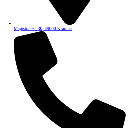
Magistratska 30, 49000 Krapina