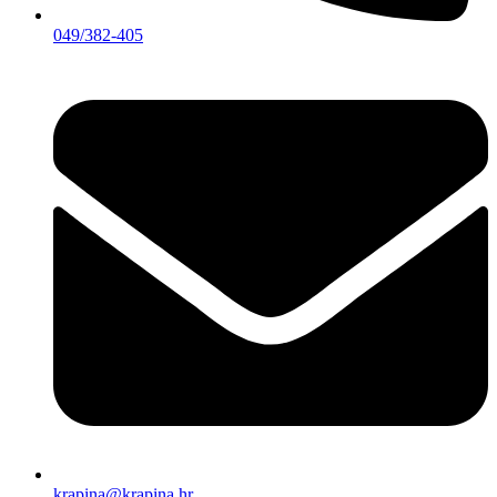
049/382-405
krapina@krapina.hr