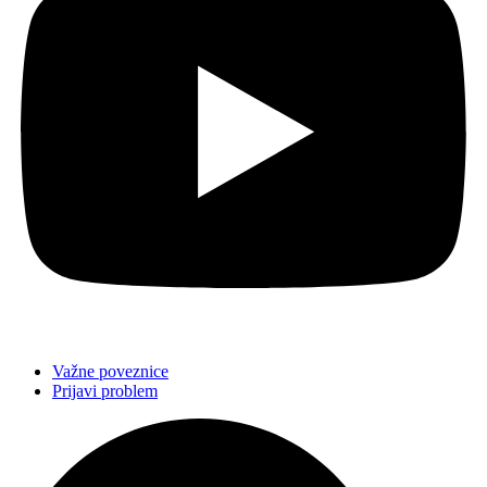
Važne poveznice
Prijavi problem