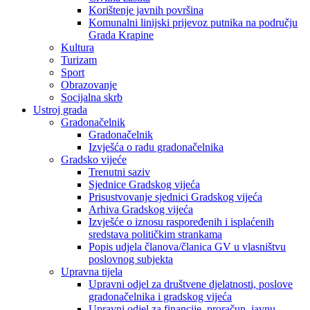
Korištenje javnih površina
Komunalni linijski prijevoz putnika na području
Grada Krapine
Kultura
Turizam
Sport
Obrazovanje
Socijalna skrb
Ustroj grada
Gradonačelnik
Gradonačelnik
Izvješća o radu gradonačelnika
Gradsko vijeće
Trenutni saziv
Sjednice Gradskog vijeća
Prisustvovanje sjednici Gradskog vijeća
Arhiva Gradskog vijeća
Izvješće o iznosu raspoređenih i isplaćenih
sredstava političkim strankama
Popis udjela članova/članica GV u vlasništvu
poslovnog subjekta
Upravna tijela
Upravni odjel za društvene djelatnosti, poslove
gradonačelnika i gradskog vijeća
Upravni odjel za financije, proračun, javnu