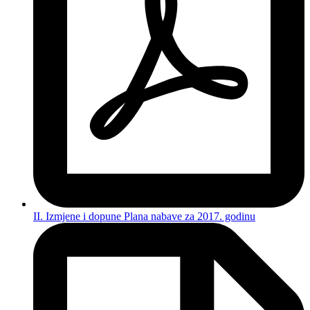
II. Izmjene i dopune Plana nabave za 2017. godinu