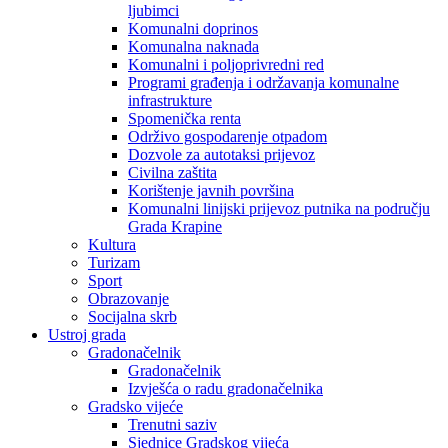
ljubimci
Komunalni doprinos
Komunalna naknada
Komunalni i poljoprivredni red
Programi građenja i održavanja komunalne
infrastrukture
Spomenička renta
Održivo gospodarenje otpadom
Dozvole za autotaksi prijevoz
Civilna zaštita
Korištenje javnih površina
Komunalni linijski prijevoz putnika na području
Grada Krapine
Kultura
Turizam
Sport
Obrazovanje
Socijalna skrb
Ustroj grada
Gradonačelnik
Gradonačelnik
Izvješća o radu gradonačelnika
Gradsko vijeće
Trenutni saziv
Sjednice Gradskog vijeća