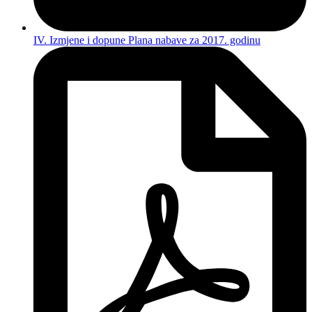
IV. Izmjene i dopune Plana nabave za 2017. godinu