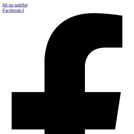
Idi na sadržaj
Facebook-f