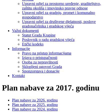
Upravni odjel za prostorno uređenje, graditeljstvo,
zaštitu okoliša i imovinsko pravne odnose
Upravni odjel za gradnju, promet i komunalno
gospodarstvo
Upravni odjel za društvene djelatnosti, poslove
gradonačelnika i gradskog vijeća
Važni dokumenti
Statut Grada Krapine
Poslovnik o radu gradskog vijeća
Etički kodeks
Informacije
Pravo na pristup informacijama
Izjava o pristupačnosti
Osoba za nepravilnosti
Sklopljeni ugovori Grada
Sponzorstava i donacije
Kontakt
Plan nabave za 2017. godinu
Plan nabave za 2026. godinu
Plan nabave za 2025. godinu
Plan nabave za 2024. godinu