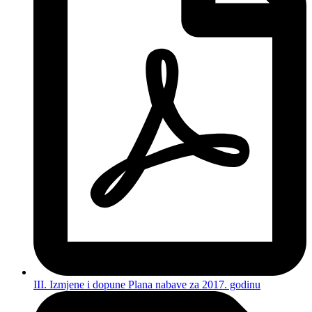
III. Izmjene i dopune Plana nabave za 2017. godinu