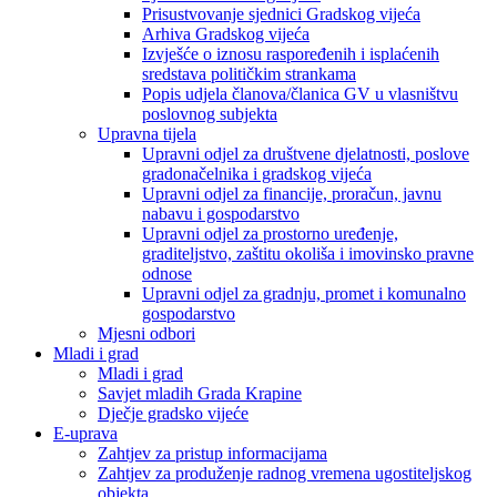
Prisustvovanje sjednici Gradskog vijeća
Arhiva Gradskog vijeća
Izvješće o iznosu raspoređenih i isplaćenih
sredstava političkim strankama
Popis udjela članova/članica GV u vlasništvu
poslovnog subjekta
Upravna tijela
Upravni odjel za društvene djelatnosti, poslove
gradonačelnika i gradskog vijeća
Upravni odjel za financije, proračun, javnu
nabavu i gospodarstvo
Upravni odjel za prostorno uređenje,
graditeljstvo, zaštitu okoliša i imovinsko pravne
odnose
Upravni odjel za gradnju, promet i komunalno
gospodarstvo
Mjesni odbori
Mladi i grad
Mladi i grad
Savjet mladih Grada Krapine
Dječje gradsko vijeće
E-uprava
Zahtjev za pristup informacijama
Zahtjev za produženje radnog vremena ugostiteljskog
objekta