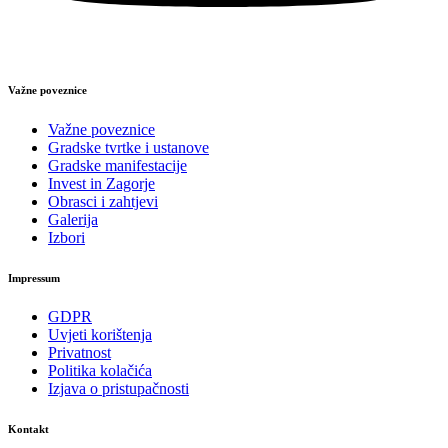
Važne poveznice
Važne poveznice
Gradske tvrtke i ustanove
Gradske manifestacije
Invest in Zagorje
Obrasci i zahtjevi
Galerija
Izbori
Impressum
GDPR
Uvjeti korištenja
Privatnost
Politika kolačića
Izjava o pristupačnosti
Kontakt