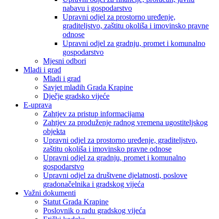
nabavu i gospodarstvo
Upravni odjel za prostorno uređenje,
graditeljstvo, zaštitu okoliša i imovinsko pravne
odnose
Upravni odjel za gradnju, promet i komunalno
gospodarstvo
Mjesni odbori
Mladi i grad
Mladi i grad
Savjet mladih Grada Krapine
Dječje gradsko vijeće
E-uprava
Zahtjev za pristup informacijama
Zahtjev za produženje radnog vremena ugostiteljskog
objekta
Upravni odjel za prostorno uređenje, graditeljstvo,
zaštitu okoliša i imovinsko pravne odnose
Upravni odjel za gradnju, promet i komunalno
gospodarstvo
Upravni odjel za društvene djelatnosti, poslove
gradonačelnika i gradskog vijeća
Važni dokumenti
Statut Grada Krapine
Poslovnik o radu gradskog vijeća