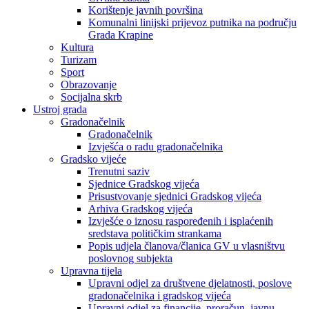
Korištenje javnih površina
Komunalni linijski prijevoz putnika na području
Grada Krapine
Kultura
Turizam
Sport
Obrazovanje
Socijalna skrb
Ustroj grada
Gradonačelnik
Gradonačelnik
Izvješća o radu gradonačelnika
Gradsko vijeće
Trenutni saziv
Sjednice Gradskog vijeća
Prisustvovanje sjednici Gradskog vijeća
Arhiva Gradskog vijeća
Izvješće o iznosu raspoređenih i isplaćenih
sredstava političkim strankama
Popis udjela članova/članica GV u vlasništvu
poslovnog subjekta
Upravna tijela
Upravni odjel za društvene djelatnosti, poslove
gradonačelnika i gradskog vijeća
Upravni odjel za financije, proračun, javnu