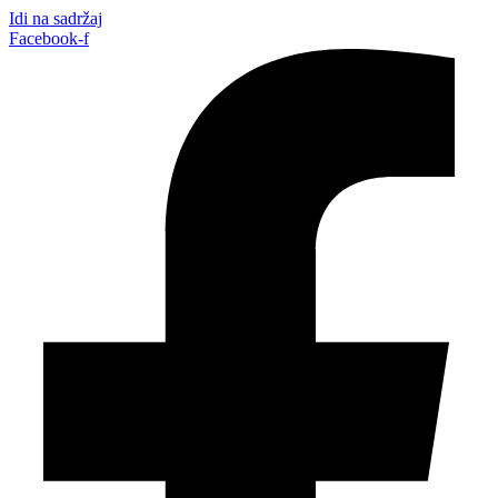
Idi na sadržaj
Facebook-f