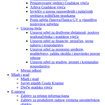
Prisustvovanje sjednici Gradskog vijeća
Arhiva Gradskog vijeća
Izvješće o iznosu raspoređenih i isplaćenih
sredstava političkim strankama
Popis udjela članova/članica GV u vlasništvu
poslovnog subjekta
Upravna tijela
Upravni odjel za društvene djelatnosti, poslove
gradonačelnika i gradskog vijeća
Upravni odjel za financije, proračun, javnu
nabavu i gospodarstvo
Upravni odjel za prostorno uređenje,
graditeljstvo, zaštitu okoliša i imovinsko pravne
odnose
Upravni odjel za gradnju, promet i komunalno
gospodarstvo
Mjesni odbori
Mladi i grad
Mladi i grad
Savjet mladih Grada Krapine
Dječje gradsko vijeće
E-uprava
Zahtjev za pristup informacijama
Zahtjev za produženje radnog vremena ugostiteljskog
objekta