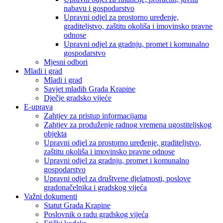
nabavu i gospodarstvo
Upravni odjel za prostorno uređenje,
graditeljstvo, zaštitu okoliša i imovinsko pravne
odnose
Upravni odjel za gradnju, promet i komunalno
gospodarstvo
Mjesni odbori
Mladi i grad
Mladi i grad
Savjet mladih Grada Krapine
Dječje gradsko vijeće
E-uprava
Zahtjev za pristup informacijama
Zahtjev za produženje radnog vremena ugostiteljskog
objekta
Upravni odjel za prostorno uređenje, graditeljstvo,
zaštitu okoliša i imovinsko pravne odnose
Upravni odjel za gradnju, promet i komunalno
gospodarstvo
Upravni odjel za društvene djelatnosti, poslove
gradonačelnika i gradskog vijeća
Važni dokumenti
Statut Grada Krapine
Poslovnik o radu gradskog vijeća