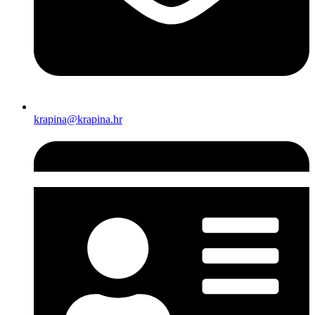
krapina@krapina.hr