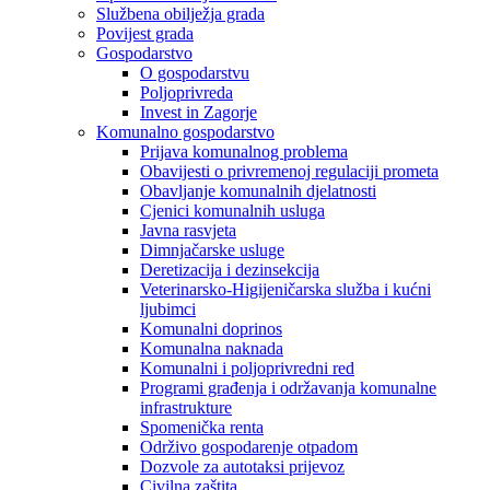
Službena obilježja grada
Povijest grada
Gospodarstvo
O gospodarstvu
Poljoprivreda
Invest in Zagorje
Komunalno gospodarstvo
Prijava komunalnog problema
Obavijesti o privremenoj regulaciji prometa
Obavljanje komunalnih djelatnosti
Cjenici komunalnih usluga
Javna rasvjeta
Dimnjačarske usluge
Deretizacija i dezinsekcija
Veterinarsko-Higijeničarska služba i kućni
ljubimci
Komunalni doprinos
Komunalna naknada
Komunalni i poljoprivredni red
Programi građenja i održavanja komunalne
infrastrukture
Spomenička renta
Održivo gospodarenje otpadom
Dozvole za autotaksi prijevoz
Civilna zaštita