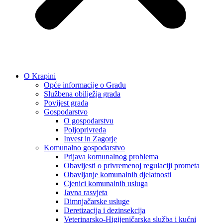
O Krapini
Opće informacije o Gradu
Službena obilježja grada
Povijest grada
Gospodarstvo
O gospodarstvu
Poljoprivreda
Invest in Zagorje
Komunalno gospodarstvo
Prijava komunalnog problema
Obavijesti o privremenoj regulaciji prometa
Obavljanje komunalnih djelatnosti
Cjenici komunalnih usluga
Javna rasvjeta
Dimnjačarske usluge
Deretizacija i dezinsekcija
Veterinarsko-Higijeničarska služba i kućni