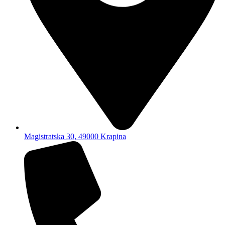
Magistratska 30, 49000 Krapina