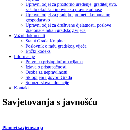
Upravni odjel za prostorno uređenje, graditeljstvo,
zaštitu okoliša i imovinsko pravne odnose
Upravni odjel za gradnju, promet i komunalno
gospodarstvo
Upravni odjel za društvene djelatnosti, poslove
gradonačelnika i gradskog vijeća
Važni dokumenti
Statut Grada Krapine
Poslovnik o radu gradskog vijeća
Etički kodeks
Informacije
Pravo na pristup informacijama
Izjava o pristupačnosti
Osoba za nepravilnosti
Sklopljeni ugovori Grada
Sponzorstava i donacije
Kontakt
Savjetovanja s javnošću
Planovi savjetovanja