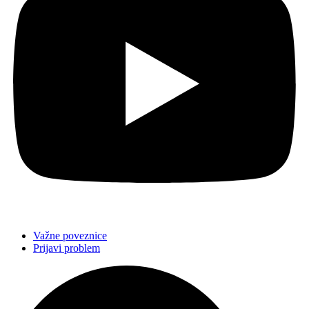
Važne poveznice
Prijavi problem