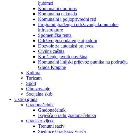
ljubimci
Komunalni doprinos
Komunalna naknada
Komunalni i poljoprivredni red
Programi građenja i održavanja komunalne
infrastrukture
Spomenička renta
Održivo gospodarenje otpadom
Dozvole za autotaksi prijevoz
Civilna zaštita
Korištenje javnih površina
Komunalni linijski prijevoz putnika na području
Grada Krapine
Kultura
Turizam
Sport
Obrazovanje
Socijalna skrb
Ustroj grada
Gradonačelnik
Gradonačelnik
Izvješća o radu gradonačelnika
Gradsko vijeće
Trenutni saziv
Sjednice Gradskog vijeća