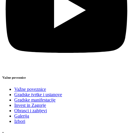
Važne poveznice
Važne poveznice
Gradske tvrtke i ustanove
Gradske manifestacije
Invest in Zagorje
Obrasci i zahtjevi
Galerija
Izbori