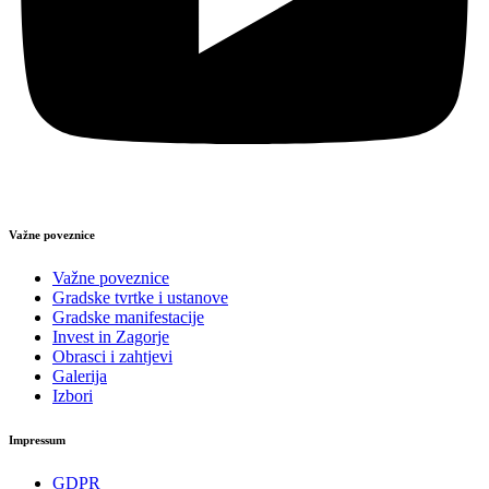
Važne poveznice
Važne poveznice
Gradske tvrtke i ustanove
Gradske manifestacije
Invest in Zagorje
Obrasci i zahtjevi
Galerija
Izbori
Impressum
GDPR