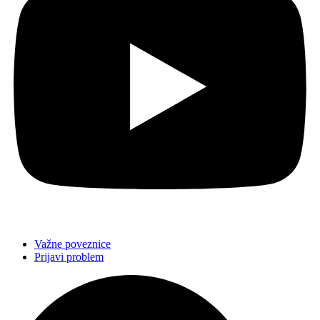
Važne poveznice
Prijavi problem