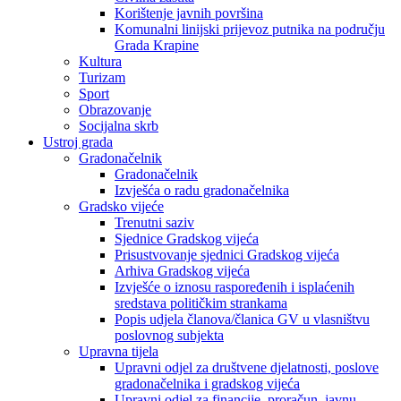
Korištenje javnih površina
Komunalni linijski prijevoz putnika na području
Grada Krapine
Kultura
Turizam
Sport
Obrazovanje
Socijalna skrb
Ustroj grada
Gradonačelnik
Gradonačelnik
Izvješća o radu gradonačelnika
Gradsko vijeće
Trenutni saziv
Sjednice Gradskog vijeća
Prisustvovanje sjednici Gradskog vijeća
Arhiva Gradskog vijeća
Izvješće o iznosu raspoređenih i isplaćenih
sredstava političkim strankama
Popis udjela članova/članica GV u vlasništvu
poslovnog subjekta
Upravna tijela
Upravni odjel za društvene djelatnosti, poslove
gradonačelnika i gradskog vijeća
Upravni odjel za financije, proračun, javnu