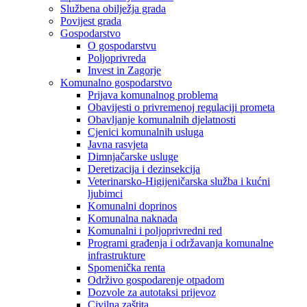
Službena obilježja grada
Povijest grada
Gospodarstvo
O gospodarstvu
Poljoprivreda
Invest in Zagorje
Komunalno gospodarstvo
Prijava komunalnog problema
Obavijesti o privremenoj regulaciji prometa
Obavljanje komunalnih djelatnosti
Cjenici komunalnih usluga
Javna rasvjeta
Dimnjačarske usluge
Deretizacija i dezinsekcija
Veterinarsko-Higijeničarska služba i kućni
ljubimci
Komunalni doprinos
Komunalna naknada
Komunalni i poljoprivredni red
Programi građenja i održavanja komunalne
infrastrukture
Spomenička renta
Održivo gospodarenje otpadom
Dozvole za autotaksi prijevoz
Civilna zaštita