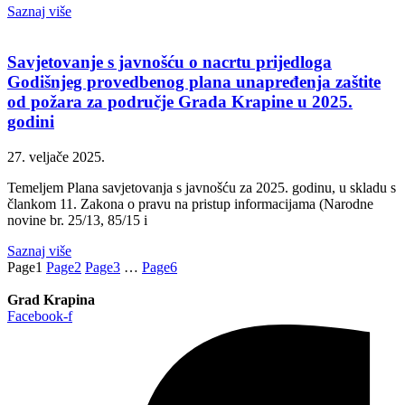
Saznaj više
Savjetovanje s javnošću o nacrtu prijedloga
Godišnjeg provedbenog plana unapređenja zaštite
od požara za područje Grada Krapine u 2025.
godini
27. veljače 2025.
Temeljem Plana savjetovanja s javnošću za 2025. godinu, u skladu s
člankom 11. Zakona o pravu na pristup informacijama (Narodne
novine br. 25/13, 85/15 i
Saznaj više
Page
1
Page
2
Page
3
…
Page
6
Grad Krapina
Facebook-f