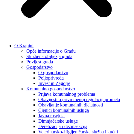
O Krapini
Opće informacije o Gradu
Službena obilježja grada
Povijest grada
Gospodarstvo
O gospodarstvu
Poljoprivreda
Invest in Zagorje
Komunalno gospodarstvo
Prijava komunalnog problema
Obavijesti o privremenoj regulaciji prometa
Obavljanje komunalnih djelatnosti
Cjenici komunalnih usluga
Javna rasvjeta
Dimnjačarske usluge
Deretizacija i dezinsekcija
Veterinarsko-Higijeničarska služba i kućni