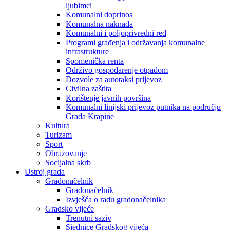
ljubimci
Komunalni doprinos
Komunalna naknada
Komunalni i poljoprivredni red
Programi građenja i održavanja komunalne
infrastrukture
Spomenička renta
Održivo gospodarenje otpadom
Dozvole za autotaksi prijevoz
Civilna zaštita
Korištenje javnih površina
Komunalni linijski prijevoz putnika na području
Grada Krapine
Kultura
Turizam
Sport
Obrazovanje
Socijalna skrb
Ustroj grada
Gradonačelnik
Gradonačelnik
Izvješća o radu gradonačelnika
Gradsko vijeće
Trenutni saziv
Sjednice Gradskog vijeća