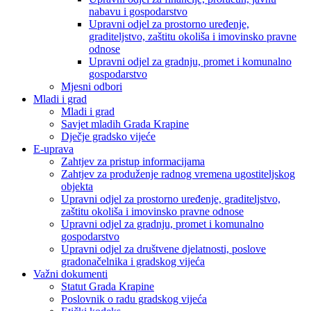
nabavu i gospodarstvo
Upravni odjel za prostorno uređenje,
graditeljstvo, zaštitu okoliša i imovinsko pravne
odnose
Upravni odjel za gradnju, promet i komunalno
gospodarstvo
Mjesni odbori
Mladi i grad
Mladi i grad
Savjet mladih Grada Krapine
Dječje gradsko vijeće
E-uprava
Zahtjev za pristup informacijama
Zahtjev za produženje radnog vremena ugostiteljskog
objekta
Upravni odjel za prostorno uređenje, graditeljstvo,
zaštitu okoliša i imovinsko pravne odnose
Upravni odjel za gradnju, promet i komunalno
gospodarstvo
Upravni odjel za društvene djelatnosti, poslove
gradonačelnika i gradskog vijeća
Važni dokumenti
Statut Grada Krapine
Poslovnik o radu gradskog vijeća