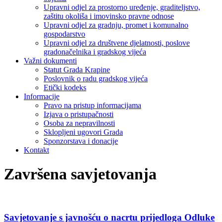
Upravni odjel za prostorno uređenje, graditeljstvo,
zaštitu okoliša i imovinsko pravne odnose
Upravni odjel za gradnju, promet i komunalno
gospodarstvo
Upravni odjel za društvene djelatnosti, poslove
gradonačelnika i gradskog vijeća
Važni dokumenti
Statut Grada Krapine
Poslovnik o radu gradskog vijeća
Etički kodeks
Informacije
Pravo na pristup informacijama
Izjava o pristupačnosti
Osoba za nepravilnosti
Sklopljeni ugovori Grada
Sponzorstava i donacije
Kontakt
Završena savjetovanja
Savjetovanje s javnošću o nacrtu prijedloga Odluke