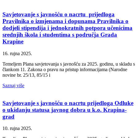
Savjetovanje s javnošću o nacrtu prijedloga
Pravilnika o izmjenama i dopunama Pravilnika o
dodjeli stipendija i jednokratnih potpora učenicima
srednjih škola i studentima s područja Grada
Krapine
16. rujna 2025.
Temeljem Plana savjetovanja s javnošću za 2025. godinu, u skladu s
člankom 11. Zakona o pravu na pristup informacijama (Narodne
novine br. 25/13, 85/15 i
Saznaj više
Savjetovanje s javnošću o nacrtu prijedloga Odluke
o ukidanju statusa javnog dobra u k.o. Krapina-
grad
10. rujna 2025.