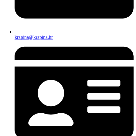
krapina@krapina.hr