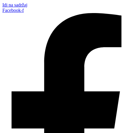
Idi na sadržaj
Facebook-f