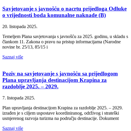
Savjetovanje s javnošću o nacrtu prijedloga Odluke
o vrijednosti boda komunalne naknade (B)
20. listopada 2025.
Temeljem Plana savjetovanja s javnošću za 2025. godinu, u skladu s
člankom 11. Zakona o pravu na pristup informacijama (Narodne
novine br. 25/13, 85/15 i
Saznaj više
Poziv na savjetovanje s javnošću sa prijedlogom
Plana upravljanja destinacijom Krapina za
razdoblje 2025. – 2029.
7. listopada 2025.
Plan upravljanja destinacijom Krapina za razdoblje 2025. – 2029.
izrađen je s ciljem uspostave koordiniranog, održivog i strateški
usmjerenog razvoja turizma na području destinacije. Dokument
Saznaj više