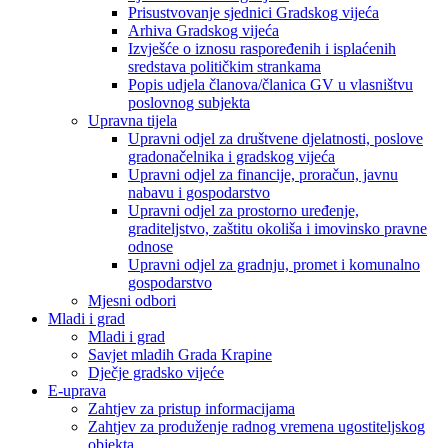
Prisustvovanje sjednici Gradskog vijeća
Arhiva Gradskog vijeća
Izvješće o iznosu raspoređenih i isplaćenih
sredstava političkim strankama
Popis udjela članova/članica GV u vlasništvu
poslovnog subjekta
Upravna tijela
Upravni odjel za društvene djelatnosti, poslove
gradonačelnika i gradskog vijeća
Upravni odjel za financije, proračun, javnu
nabavu i gospodarstvo
Upravni odjel za prostorno uređenje,
graditeljstvo, zaštitu okoliša i imovinsko pravne
odnose
Upravni odjel za gradnju, promet i komunalno
gospodarstvo
Mjesni odbori
Mladi i grad
Mladi i grad
Savjet mladih Grada Krapine
Dječje gradsko vijeće
E-uprava
Zahtjev za pristup informacijama
Zahtjev za produženje radnog vremena ugostiteljskog
objekta