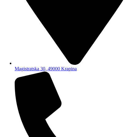
Magistratska 30, 49000 Krapina