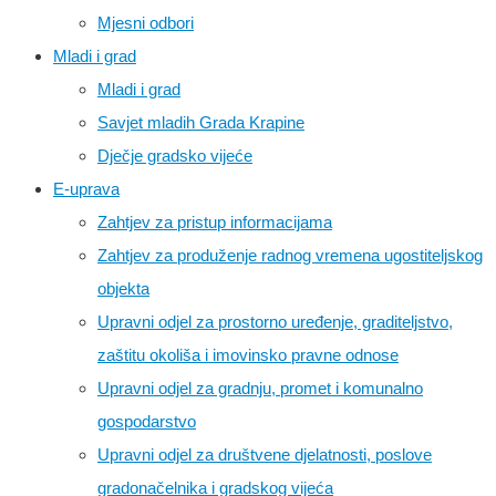
Mjesni odbori
Mladi i grad
Mladi i grad
Savjet mladih Grada Krapine
Dječje gradsko vijeće
E-uprava
Zahtjev za pristup informacijama
Zahtjev za produženje radnog vremena ugostiteljskog
objekta
Upravni odjel za prostorno uređenje, graditeljstvo,
zaštitu okoliša i imovinsko pravne odnose
Upravni odjel za gradnju, promet i komunalno
gospodarstvo
Upravni odjel za društvene djelatnosti, poslove
gradonačelnika i gradskog vijeća