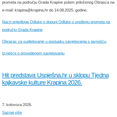
prometa na području Grada Krapine putem priloženog Obrasca na
e-mail: krapina@krapina.hr do 14.08.2025. godine.
Nacrt prijedloga Odluke o dopuni Odluke o uređenju prometa na
području Grada Krapine
Obrazac za sudjelovanje u postupku savjetovanja s javnošću
Izvješće o provedenom savjetovanju
Hit predstava Uspješna.hr u sklopu Tjedna
kajkavske kulture Krapina 2026.
7. kolovoza 2026.
Saznaj više