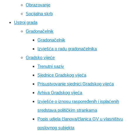
Obrazovanje
Socijalna skrb
Ustroj grada
Gradonačelnik
Gradonačelnik
Izvješća o radu gradonačelnika
Gradsko vijeće
Trenutni saziv
Sjednice Gradskog vijeća
Prisustvovanje sjednici Gradskog vijeća
Arhiva Gradskog vijeća
Izvješće o iznosu raspoređenih i isplaćenih
sredstava političkim strankama
Popis udjela članova/članica GV u vlasništvu
poslovnog subjekta