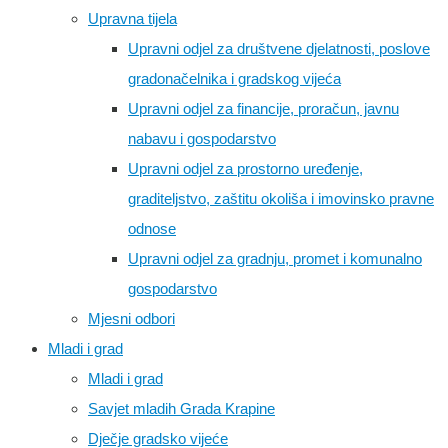
Upravna tijela
Upravni odjel za društvene djelatnosti, poslove
gradonačelnika i gradskog vijeća
Upravni odjel za financije, proračun, javnu
nabavu i gospodarstvo
Upravni odjel za prostorno uređenje,
graditeljstvo, zaštitu okoliša i imovinsko pravne
odnose
Upravni odjel za gradnju, promet i komunalno
gospodarstvo
Mjesni odbori
Mladi i grad
Mladi i grad
Savjet mladih Grada Krapine
Dječje gradsko vijeće