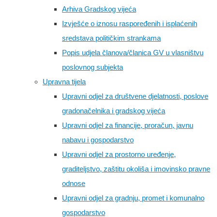
Arhiva Gradskog vijeća
Izvješće o iznosu raspoređenih i isplaćenih
sredstava političkim strankama
Popis udjela članova/članica GV u vlasništvu
poslovnog subjekta
Upravna tijela
Upravni odjel za društvene djelatnosti, poslove
gradonačelnika i gradskog vijeća
Upravni odjel za financije, proračun, javnu
nabavu i gospodarstvo
Upravni odjel za prostorno uređenje,
graditeljstvo, zaštitu okoliša i imovinsko pravne
odnose
Upravni odjel za gradnju, promet i komunalno
gospodarstvo