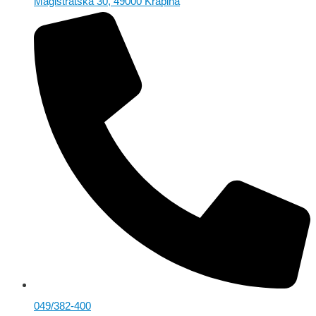
Magistratska 30, 49000 Krapina
049/382-400