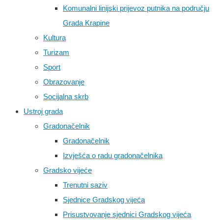
Komunalni linijski prijevoz putnika na području
Grada Krapine
Kultura
Turizam
Sport
Obrazovanje
Socijalna skrb
Ustroj grada
Gradonačelnik
Gradonačelnik
Izvješća o radu gradonačelnika
Gradsko vijeće
Trenutni saziv
Sjednice Gradskog vijeća
Prisustvovanje sjednici Gradskog vijeća