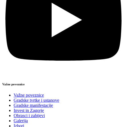
Važne poveznice
Važne poveznice
Gradske tvrtke i ustanove
Gradske manifestacije
Invest in Zagorje
Obrasci i zahtjevi
Galerija
Izbori