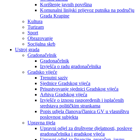
Korištenje javnih površina
Komunalni linijski prijevoz putnika na području
Grada Krapine
Kultura
Turizam
Sport
Obrazovanje
Socijalna skrb
Ustroj grada
Gradonačelnik
Gradonačelnik
Izvješća o radu gradonačelnika
Gradsko vijeće
Trenutni saziv
Sjednice Gradskog vijeća
Prisustvovanje sjednici Gradskog vijeća
Arhiva Gradskog vijeća
Izvješće o iznosu raspoređenih i isplaćenih
sredstava političkim strankama
Popis udjela članova/članica GV u vlasništvu
poslovnog subjekta
Upravna tijela
Upravni odjel za društvene djelatnosti, poslove
gradonačelnika i gradskog vijeća
Upravni odjel za financije, proračun, javnu