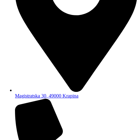
Magistratska 30, 49000 Krapina