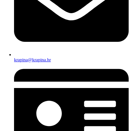
krapina@krapina.hr