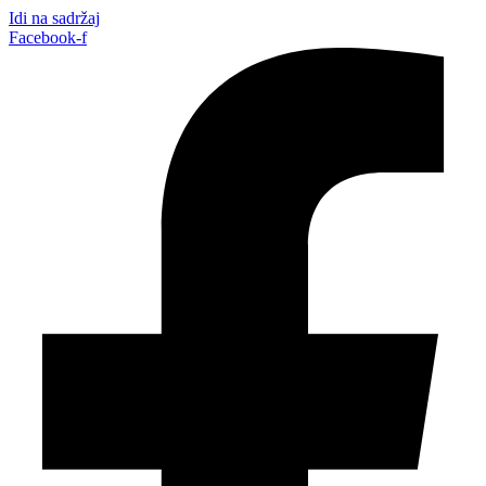
Idi na sadržaj
Facebook-f