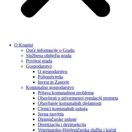
O Krapini
Opće informacije o Gradu
Službena obilježja grada
Povijest grada
Gospodarstvo
O gospodarstvu
Poljoprivreda
Invest in Zagorje
Komunalno gospodarstvo
Prijava komunalnog problema
Obavijesti o privremenoj regulaciji prometa
Obavljanje komunalnih djelatnosti
Cjenici komunalnih usluga
Javna rasvjeta
Dimnjačarske usluge
Deretizacija i dezinsekcija
Veterinarsko-Higijeničarska služba i kućni