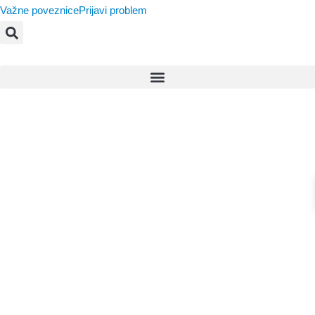
Važne poveznice
Prijavi problem
Obavijest temeljem
članka 80., stavka 2.
točke 1. Zakona o
javnoj nabavi
(Narodne novine broj
120/16, 114/22,