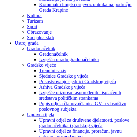
Komunalni linijski prijevoz putnika na području
Grada Krapine
Kultura
Turizam
Sport
Obrazovanje
Socijalna skrb
Ustroj grada
Gradonačelnik
Gradonačelnik
Izvješća o radu gradonačelnika
Gradsko vijeće
Trenutni saziv
Sjednice Gradskog vijeća
Prisustvovanje sjednici Gradskog vijeća
Arhiva Gradskog vijeća
Izvješće o iznosu raspoređenih i isplaćenih
sredstava političkim strankama
Popis udjela članova/članica GV u vlasništvu
poslovnog subjekta
Upravna tijela
Upravni odjel za društvene djelatnosti, poslove
gradonačelnika i gradskog vijeća
Upravni odjel za financije, proračun, javnu
nabavu i gospodarstvo