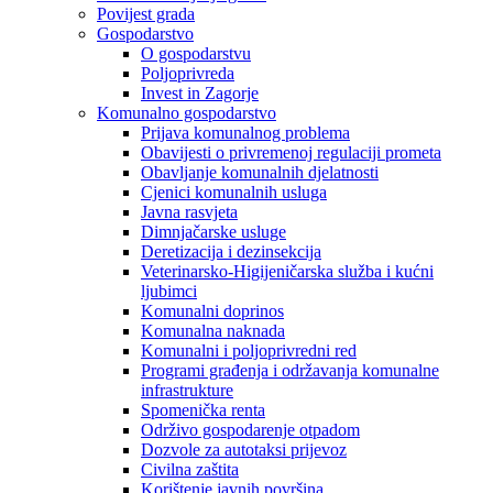
Povijest grada
Gospodarstvo
O gospodarstvu
Poljoprivreda
Invest in Zagorje
Komunalno gospodarstvo
Prijava komunalnog problema
Obavijesti o privremenoj regulaciji prometa
Obavljanje komunalnih djelatnosti
Cjenici komunalnih usluga
Javna rasvjeta
Dimnjačarske usluge
Deretizacija i dezinsekcija
Veterinarsko-Higijeničarska služba i kućni
ljubimci
Komunalni doprinos
Komunalna naknada
Komunalni i poljoprivredni red
Programi građenja i održavanja komunalne
infrastrukture
Spomenička renta
Održivo gospodarenje otpadom
Dozvole za autotaksi prijevoz
Civilna zaštita
Korištenje javnih površina