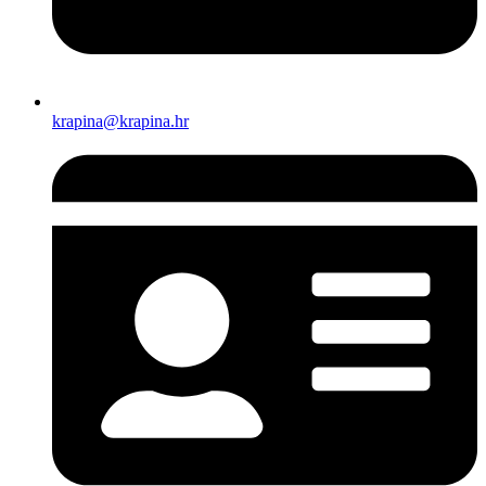
krapina@krapina.hr