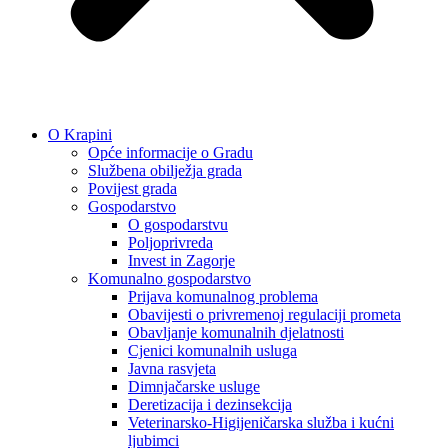
O Krapini
Opće informacije o Gradu
Službena obilježja grada
Povijest grada
Gospodarstvo
O gospodarstvu
Poljoprivreda
Invest in Zagorje
Komunalno gospodarstvo
Prijava komunalnog problema
Obavijesti o privremenoj regulaciji prometa
Obavljanje komunalnih djelatnosti
Cjenici komunalnih usluga
Javna rasvjeta
Dimnjačarske usluge
Deretizacija i dezinsekcija
Veterinarsko-Higijeničarska služba i kućni
ljubimci