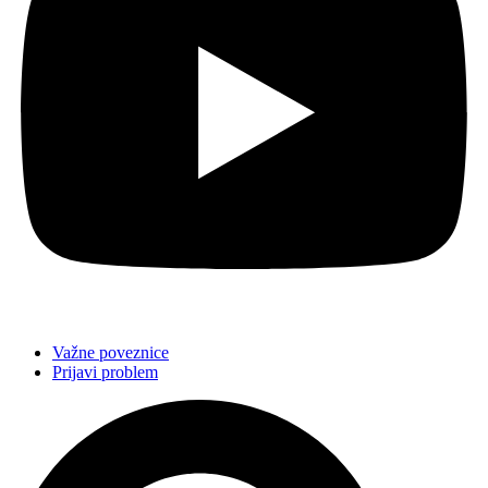
Važne poveznice
Prijavi problem