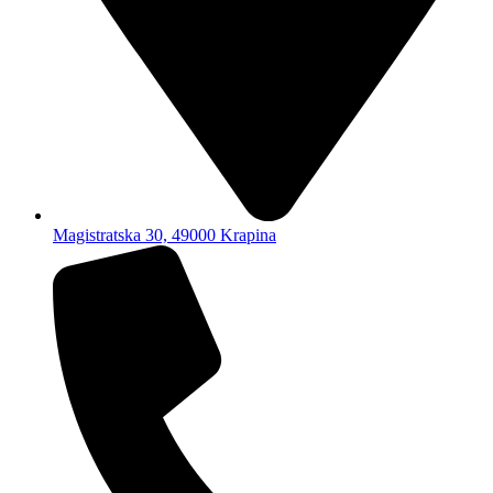
Magistratska 30, 49000 Krapina