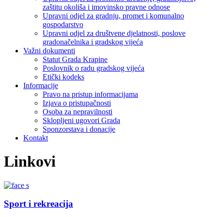
zaštitu okoliša i imovinsko pravne odnose
Upravni odjel za gradnju, promet i komunalno
gospodarstvo
Upravni odjel za društvene djelatnosti, poslove
gradonačelnika i gradskog vijeća
Važni dokumenti
Statut Grada Krapine
Poslovnik o radu gradskog vijeća
Etički kodeks
Informacije
Pravo na pristup informacijama
Izjava o pristupačnosti
Osoba za nepravilnosti
Sklopljeni ugovori Grada
Sponzorstava i donacije
Kontakt
Linkovi
Sport i rekreacija