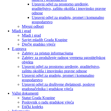
Upravni odjel za prostorno uređenje,
graditeljstvo, zaštitu okoliša i imovinsko pravne
odnose
Upravni odjel za gradnju, promet i komunalno
gospodarstvo
Mjesni odbori
Mladi i grad
Mladi i grad
Savjet mladih Grada Krapine
Dječje gradsko vijeće
E-uprava
Zahtjev za pristup informacijama
Zahtjev za produženje radnog vremena ugostiteljskog
objekta
Upravni odjel za prostorno uređenje, graditeljstvo,
zaštitu okoliša i imovinsko pravne odnose
Upravni odjel za gradnju, promet i komunalno
gospodarstvo
Upravni odjel za društvene djelatnosti, poslove
gradonačelnika i gradskog vijeća
Važni dokumenti
Statut Grada Krapine
Poslovnik o radu gradskog vijeća
Etički kodeks