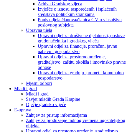
Arhiva Gradskog vijeća
Izvješće o iznosu raspoređenih i isplaćenih
sredstava političkim strankama
Popis udjela članova/članica GV u vlasništvu
poslovnog subjekta
Upravna tijela
Upravni odjel za društvene djelatnosti, poslove
gradonačelnika i gradskog vijeća
Upravni odjel za financije, proračun, javnu
nabavu i gospodarstvo
Upravni odjel za prostorno uređenje,
graditeljstvo, zaštitu okoliša i imovinsko pravne
odnose
Upravni odjel za gradnju, promet i komunalno
gospodarstvo
Mjesni odbori
Mladi i grad
Mladi i grad
Savjet mladih Grada Krapine
Dječje gradsko vijeće
E-uprava
Zahtjev za pristup informacijama
Zahtjev za produženje radnog vremena ugostiteljskog
objekta
Upravni odjel za prostorno uređenje, graditeljstvo,