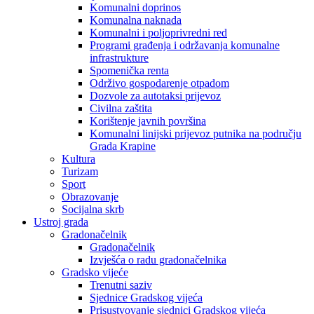
Komunalni doprinos
Komunalna naknada
Komunalni i poljoprivredni red
Programi građenja i održavanja komunalne
infrastrukture
Spomenička renta
Održivo gospodarenje otpadom
Dozvole za autotaksi prijevoz
Civilna zaštita
Korištenje javnih površina
Komunalni linijski prijevoz putnika na području
Grada Krapine
Kultura
Turizam
Sport
Obrazovanje
Socijalna skrb
Ustroj grada
Gradonačelnik
Gradonačelnik
Izvješća o radu gradonačelnika
Gradsko vijeće
Trenutni saziv
Sjednice Gradskog vijeća
Prisustvovanje sjednici Gradskog vijeća