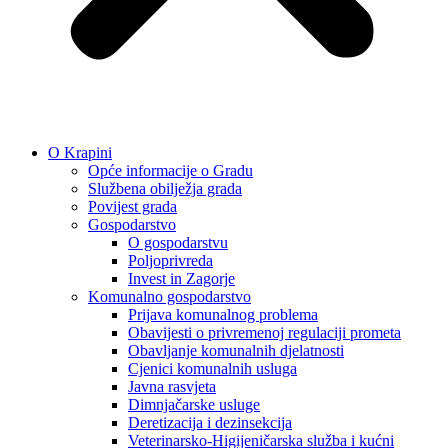
O Krapini
Opće informacije o Gradu
Službena obilježja grada
Povijest grada
Gospodarstvo
O gospodarstvu
Poljoprivreda
Invest in Zagorje
Komunalno gospodarstvo
Prijava komunalnog problema
Obavijesti o privremenoj regulaciji prometa
Obavljanje komunalnih djelatnosti
Cjenici komunalnih usluga
Javna rasvjeta
Dimnjačarske usluge
Deretizacija i dezinsekcija
Veterinarsko-Higijeničarska služba i kućni