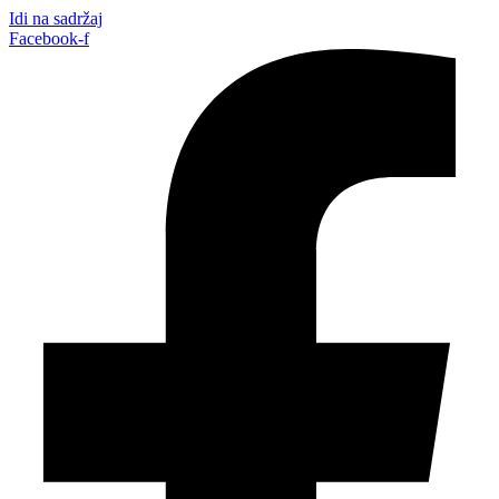
Idi na sadržaj
Facebook-f