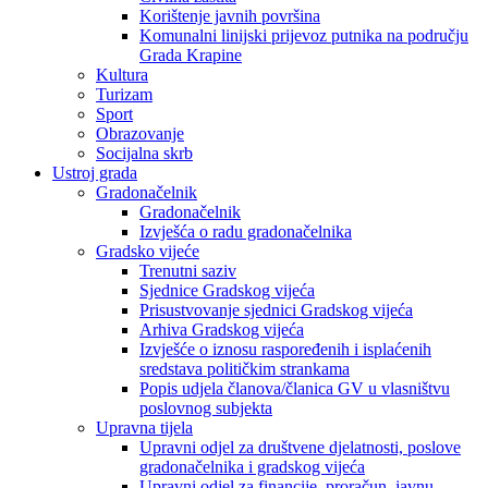
Korištenje javnih površina
Komunalni linijski prijevoz putnika na području
Grada Krapine
Kultura
Turizam
Sport
Obrazovanje
Socijalna skrb
Ustroj grada
Gradonačelnik
Gradonačelnik
Izvješća o radu gradonačelnika
Gradsko vijeće
Trenutni saziv
Sjednice Gradskog vijeća
Prisustvovanje sjednici Gradskog vijeća
Arhiva Gradskog vijeća
Izvješće o iznosu raspoređenih i isplaćenih
sredstava političkim strankama
Popis udjela članova/članica GV u vlasništvu
poslovnog subjekta
Upravna tijela
Upravni odjel za društvene djelatnosti, poslove
gradonačelnika i gradskog vijeća
Upravni odjel za financije, proračun, javnu