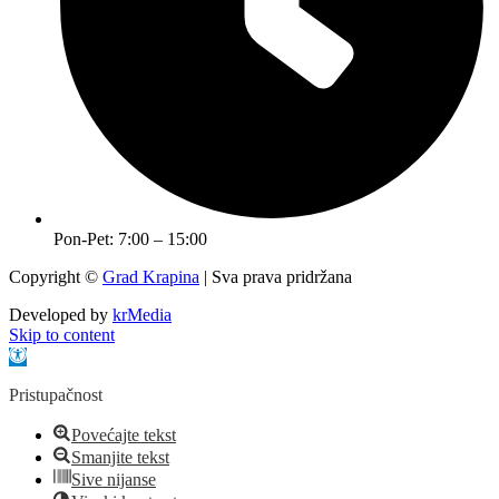
Pon-Pet: 7:00 – 15:00
Copyright ©
Grad Krapina
| Sva prava pridržana
Developed by
krMedia
Skip to content
Open toolbar
Pristupačnost
Povećajte tekst
Smanjite tekst
Sive nijanse