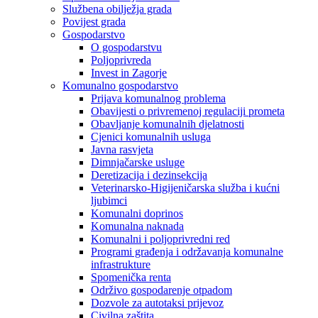
Službena obilježja grada
Povijest grada
Gospodarstvo
O gospodarstvu
Poljoprivreda
Invest in Zagorje
Komunalno gospodarstvo
Prijava komunalnog problema
Obavijesti o privremenoj regulaciji prometa
Obavljanje komunalnih djelatnosti
Cjenici komunalnih usluga
Javna rasvjeta
Dimnjačarske usluge
Deretizacija i dezinsekcija
Veterinarsko-Higijeničarska služba i kućni
ljubimci
Komunalni doprinos
Komunalna naknada
Komunalni i poljoprivredni red
Programi građenja i održavanja komunalne
infrastrukture
Spomenička renta
Održivo gospodarenje otpadom
Dozvole za autotaksi prijevoz
Civilna zaštita