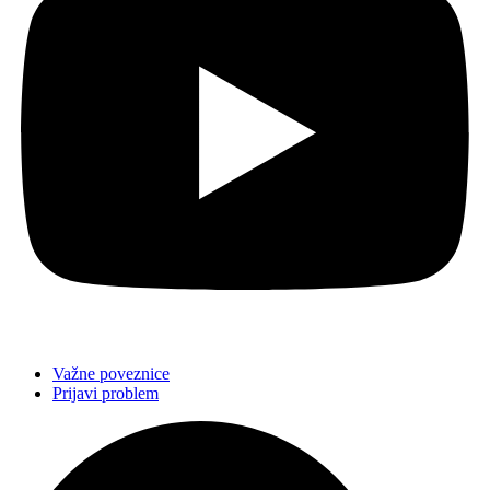
Važne poveznice
Prijavi problem