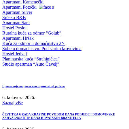
Apartmani Kamenečki
Apartmani Potočki
Apartman Silver
Srčeko B&B
Apartman Sara
Hostel Poslon
Ruralna kuća za odmor “Golub”
Apartmani Hršak
Kuća za odmor u domaćinstvu 2N
Sobe u domaćinstvu: Pod starim krovovima
Hostel Jedvaj
Planinarska kuća “Strahinjčica”
Studio apartman “Auto Čavelj”
Upozorenje na povećanu opasnost od požara
6. kolovoza 2026.
Saznaj više
ČESTITKA GRADA KRAPINE POVODOM DANA POBJEDE I DOMOVINSKE
ZAHVALNOSTI TE DANA HRVATSKIH BRANITELJA