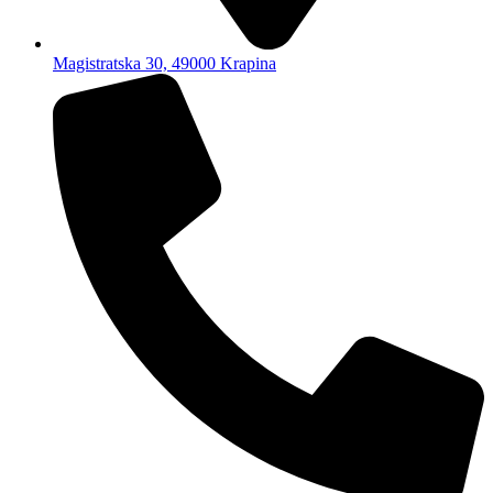
Magistratska 30, 49000 Krapina