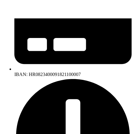
IBAN: HR0823400091821100007