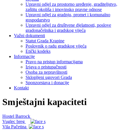
Upravni odjel za prostorno uređenje, graditeljstvo,
zaštitu okoliša i imovinsko pravne odnose
Upravni odjel za gradnju, promet i komunalno
gospodarstvo
Upravni odjel za društvene djelatnosti, poslove
gradonačelnika i gradskog vijeća
Važni dokumenti
Statut Grada Krapine
Poslovnik o radu gradskog vijeća
Etički kodeks
Informacije
Pravo na pristup informacijama
Izjava o pristupačnosti
Osoba za nepravilnosti
Sklopljeni ugovori Grada
Sponzorstava i donacije
Kontakt
Smještajni kapaciteti
Hostel Barrock
Vuglec breg
Vila Pačetina