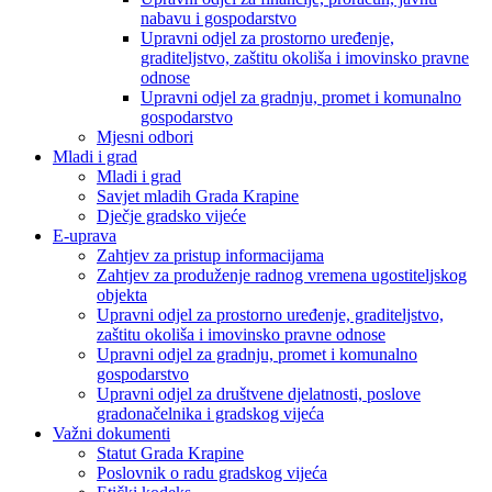
nabavu i gospodarstvo
Upravni odjel za prostorno uređenje,
graditeljstvo, zaštitu okoliša i imovinsko pravne
odnose
Upravni odjel za gradnju, promet i komunalno
gospodarstvo
Mjesni odbori
Mladi i grad
Mladi i grad
Savjet mladih Grada Krapine
Dječje gradsko vijeće
E-uprava
Zahtjev za pristup informacijama
Zahtjev za produženje radnog vremena ugostiteljskog
objekta
Upravni odjel za prostorno uređenje, graditeljstvo,
zaštitu okoliša i imovinsko pravne odnose
Upravni odjel za gradnju, promet i komunalno
gospodarstvo
Upravni odjel za društvene djelatnosti, poslove
gradonačelnika i gradskog vijeća
Važni dokumenti
Statut Grada Krapine
Poslovnik o radu gradskog vijeća