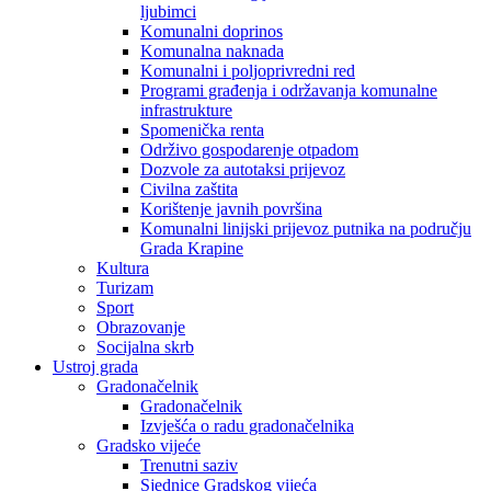
ljubimci
Komunalni doprinos
Komunalna naknada
Komunalni i poljoprivredni red
Programi građenja i održavanja komunalne
infrastrukture
Spomenička renta
Održivo gospodarenje otpadom
Dozvole za autotaksi prijevoz
Civilna zaštita
Korištenje javnih površina
Komunalni linijski prijevoz putnika na području
Grada Krapine
Kultura
Turizam
Sport
Obrazovanje
Socijalna skrb
Ustroj grada
Gradonačelnik
Gradonačelnik
Izvješća o radu gradonačelnika
Gradsko vijeće
Trenutni saziv
Sjednice Gradskog vijeća