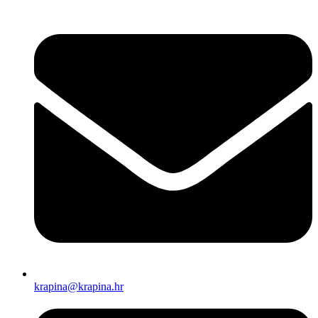
krapina@krapina.hr