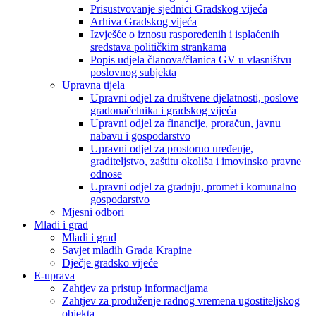
Prisustvovanje sjednici Gradskog vijeća
Arhiva Gradskog vijeća
Izvješće o iznosu raspoređenih i isplaćenih
sredstava političkim strankama
Popis udjela članova/članica GV u vlasništvu
poslovnog subjekta
Upravna tijela
Upravni odjel za društvene djelatnosti, poslove
gradonačelnika i gradskog vijeća
Upravni odjel za financije, proračun, javnu
nabavu i gospodarstvo
Upravni odjel za prostorno uređenje,
graditeljstvo, zaštitu okoliša i imovinsko pravne
odnose
Upravni odjel za gradnju, promet i komunalno
gospodarstvo
Mjesni odbori
Mladi i grad
Mladi i grad
Savjet mladih Grada Krapine
Dječje gradsko vijeće
E-uprava
Zahtjev za pristup informacijama
Zahtjev za produženje radnog vremena ugostiteljskog
objekta