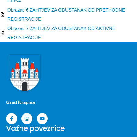
UPISA
Obrazac 6 ZAHTJEV ZA ODUSTANAK OD PRETHODNE
REGISTRACIJE
Obrazac 7 ZAHTJEV ZA ODUSTANAK OD AKTIVNE
REGISTRACIJE
Grad Krapina
Važne poveznice