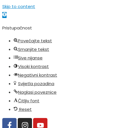
Skip to content
Open toolbar
Pristupačnost
Povećajte tekst
Smanjite tekst
Sive nijanse
Visoki kontrast
Negativni kontrast
Svijetla pozadina
Naglasi poveznice
Čitljiv font
Reset