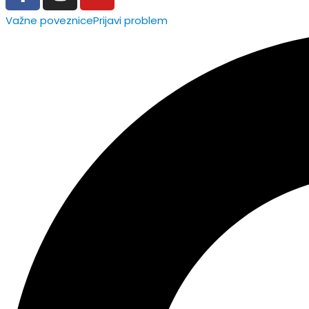
Važne poveznice
Prijavi problem