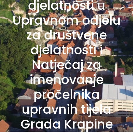
djelatnosti u
Upravnom odjelu
za društvene
djelatnosti i
Natječaj za
imenovanje
pročelnika
upravnih tijela
Grada Krapine