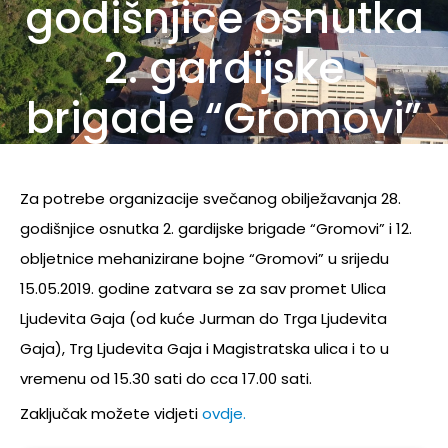
godišnjice osnutka
2. gardijske
brigade “Gromovi”
Za potrebe organizacije svečanog obilježavanja 28.
godišnjice osnutka 2. gardijske brigade “Gromovi” i 12.
obljetnice mehanizirane bojne “Gromovi” u srijedu
15.05.2019. godine zatvara se za sav promet Ulica
Ljudevita Gaja (od kuće Jurman do Trga Ljudevita
Gaja), Trg Ljudevita Gaja i Magistratska ulica i to u
vremenu od 15.30 sati do cca 17.00 sati.
Zaključak možete vidjeti
ovdje.