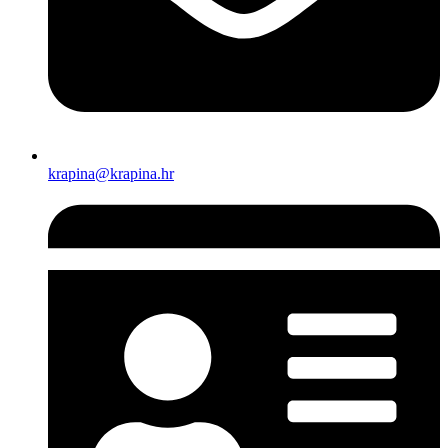
krapina@krapina.hr