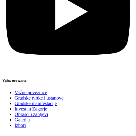
Važne poveznice
Važne poveznice
Gradske tvrtke i ustanove
Gradske manifestacije
Invest in Zagorje
Obrasci i zahtjevi
Galerija
Izbori