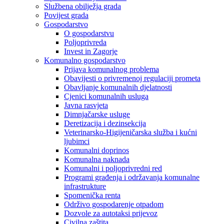
Službena obilježja grada
Povijest grada
Gospodarstvo
O gospodarstvu
Poljoprivreda
Invest in Zagorje
Komunalno gospodarstvo
Prijava komunalnog problema
Obavijesti o privremenoj regulaciji prometa
Obavljanje komunalnih djelatnosti
Cjenici komunalnih usluga
Javna rasvjeta
Dimnjačarske usluge
Deretizacija i dezinsekcija
Veterinarsko-Higijeničarska služba i kućni
ljubimci
Komunalni doprinos
Komunalna naknada
Komunalni i poljoprivredni red
Programi građenja i održavanja komunalne
infrastrukture
Spomenička renta
Održivo gospodarenje otpadom
Dozvole za autotaksi prijevoz
Civilna zaštita