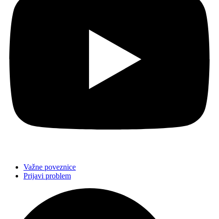
Važne poveznice
Prijavi problem