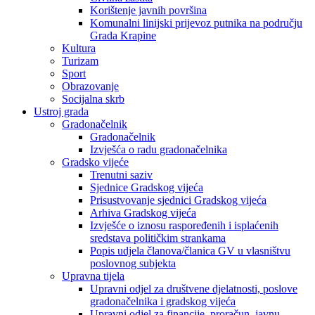
Korištenje javnih površina
Komunalni linijski prijevoz putnika na području
Grada Krapine
Kultura
Turizam
Sport
Obrazovanje
Socijalna skrb
Ustroj grada
Gradonačelnik
Gradonačelnik
Izvješća o radu gradonačelnika
Gradsko vijeće
Trenutni saziv
Sjednice Gradskog vijeća
Prisustvovanje sjednici Gradskog vijeća
Arhiva Gradskog vijeća
Izvješće o iznosu raspoređenih i isplaćenih
sredstava političkim strankama
Popis udjela članova/članica GV u vlasništvu
poslovnog subjekta
Upravna tijela
Upravni odjel za društvene djelatnosti, poslove
gradonačelnika i gradskog vijeća
Upravni odjel za financije, proračun, javnu