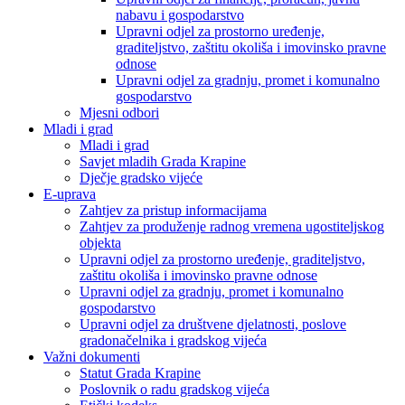
nabavu i gospodarstvo
Upravni odjel za prostorno uređenje,
graditeljstvo, zaštitu okoliša i imovinsko pravne
odnose
Upravni odjel za gradnju, promet i komunalno
gospodarstvo
Mjesni odbori
Mladi i grad
Mladi i grad
Savjet mladih Grada Krapine
Dječje gradsko vijeće
E-uprava
Zahtjev za pristup informacijama
Zahtjev za produženje radnog vremena ugostiteljskog
objekta
Upravni odjel za prostorno uređenje, graditeljstvo,
zaštitu okoliša i imovinsko pravne odnose
Upravni odjel za gradnju, promet i komunalno
gospodarstvo
Upravni odjel za društvene djelatnosti, poslove
gradonačelnika i gradskog vijeća
Važni dokumenti
Statut Grada Krapine
Poslovnik o radu gradskog vijeća