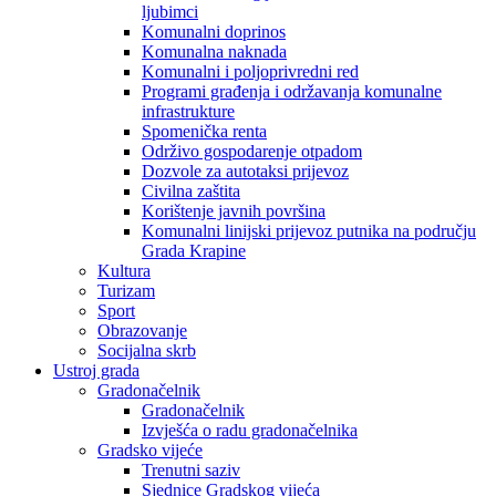
ljubimci
Komunalni doprinos
Komunalna naknada
Komunalni i poljoprivredni red
Programi građenja i održavanja komunalne
infrastrukture
Spomenička renta
Održivo gospodarenje otpadom
Dozvole za autotaksi prijevoz
Civilna zaštita
Korištenje javnih površina
Komunalni linijski prijevoz putnika na području
Grada Krapine
Kultura
Turizam
Sport
Obrazovanje
Socijalna skrb
Ustroj grada
Gradonačelnik
Gradonačelnik
Izvješća o radu gradonačelnika
Gradsko vijeće
Trenutni saziv
Sjednice Gradskog vijeća