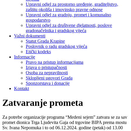
Upravni odjel za prostorno uređenje, graditeljstvo,
zaštitu okoliša i imovinsko pravne odnose
Upravni odjel za gradnju, promet i komunalno
gospodarstvo
Upravni odjel za društvene djelatnosti, poslove
gradonačelnika i gradskog vijeća
Važni dokumenti
Statut Grada Krapine
Poslovnik o radu gradskog vijeća
Etički kodeks
Informacije
Pravo na pristup informacijama
Izjava o pristupačnosti
Osoba za nepravilnosti
Sklopljeni ugovori Grada
Sponzorstava i donacije
Kontakt
Zatvaranje prometa
Za potrebe organizacije programa “Medeni sejem” zatvara se za sav
promet dionica Trga Ljudevita Gaja od trgovine BIPA prema mostu
Sv. Ivana Nepomuka i to od 06.12.2024. godine (petak) od 13.00