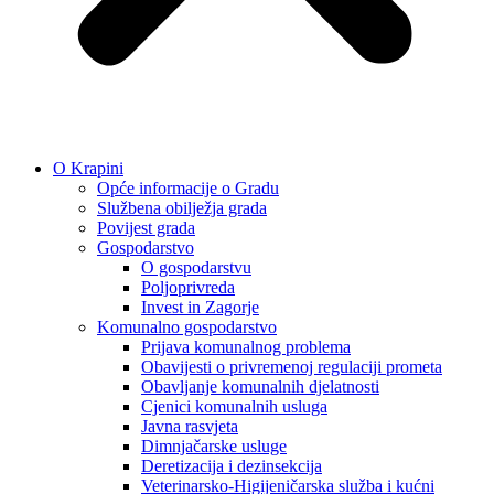
O Krapini
Opće informacije o Gradu
Službena obilježja grada
Povijest grada
Gospodarstvo
O gospodarstvu
Poljoprivreda
Invest in Zagorje
Komunalno gospodarstvo
Prijava komunalnog problema
Obavijesti o privremenoj regulaciji prometa
Obavljanje komunalnih djelatnosti
Cjenici komunalnih usluga
Javna rasvjeta
Dimnjačarske usluge
Deretizacija i dezinsekcija
Veterinarsko-Higijeničarska služba i kućni