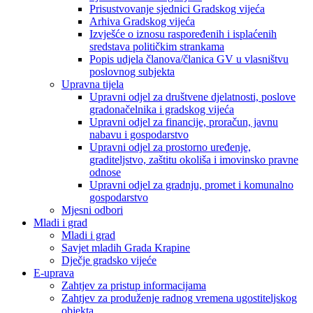
Prisustvovanje sjednici Gradskog vijeća
Arhiva Gradskog vijeća
Izvješće o iznosu raspoređenih i isplaćenih
sredstava političkim strankama
Popis udjela članova/članica GV u vlasništvu
poslovnog subjekta
Upravna tijela
Upravni odjel za društvene djelatnosti, poslove
gradonačelnika i gradskog vijeća
Upravni odjel za financije, proračun, javnu
nabavu i gospodarstvo
Upravni odjel za prostorno uređenje,
graditeljstvo, zaštitu okoliša i imovinsko pravne
odnose
Upravni odjel za gradnju, promet i komunalno
gospodarstvo
Mjesni odbori
Mladi i grad
Mladi i grad
Savjet mladih Grada Krapine
Dječje gradsko vijeće
E-uprava
Zahtjev za pristup informacijama
Zahtjev za produženje radnog vremena ugostiteljskog
objekta