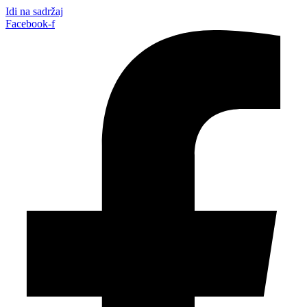
Idi na sadržaj
Facebook-f