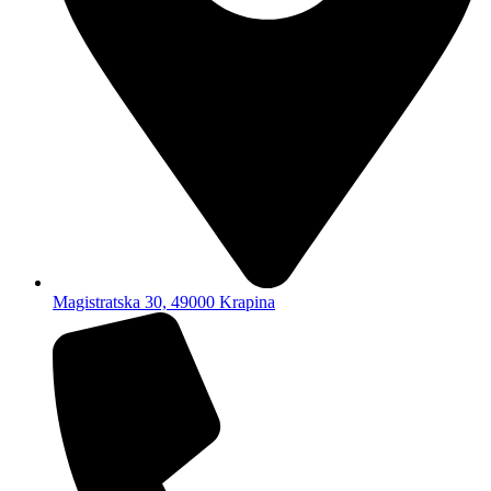
Magistratska 30, 49000 Krapina