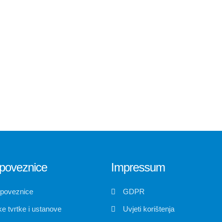
poveznice
Impressum
 poveznice
GDPR
e tvrtke i ustanove
Uvjeti korištenja