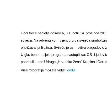
Uoči treće nedjelje došašća, u subotu 14. prosinca 2019
svijeća. Na adventskom vijencu prva svijeća simbolizira n
približavanja Božića. Svijeću je uz molitvu blagoslovio 
U glazbenom dijelu programa nastupili su: OŠ „Ljudevita 
pobrinuli su se Udruga „Hrvatska žena“ Krapina i Odred
Više fotografija možete vidjeti
ovdje.