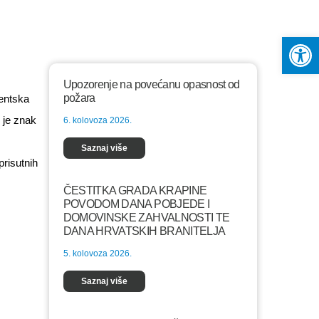
Op
Upozorenje na povećanu opasnost od
požara
ventska
e je znak
6. kolovoza 2026.
Saznaj više
prisutnih
ČESTITKA GRADA KRAPINE
POVODOM DANA POBJEDE I
DOMOVINSKE ZAHVALNOSTI TE
DANA HRVATSKIH BRANITELJA
5. kolovoza 2026.
Saznaj više