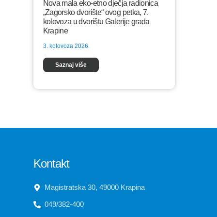
Nova mala eko-etno dječja radionica
„Zagorsko dvorište“ ovog petka, 7.
kolovoza u dvorištu Galerije grada
Krapine
3. kolovoza 2026.
Saznaj više
Kontakt
Magistratska 30, 49000 Krapina
049/382-400