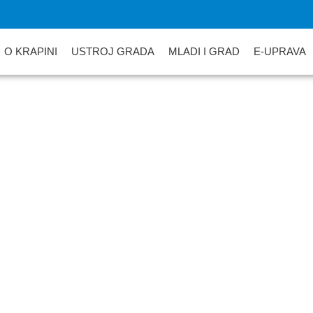
O KRAPINI
USTROJ GRADA
MLADI I GRAD
E-UPRAVA
a treća adventska svij