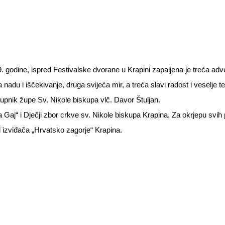
. godine, ispred Festivalske dvorane u Krapini zapaljena je treća ad
adu i iščekivanje, druga svijeća mir, a treća slavi radost i veselje t
župnik župe Sv. Nikole biskupa vlč. Davor Štuljan.
Gaj“ i Dječji zbor crkve sv. Nikole biskupa Krapina. Za okrjepu svih 
 izviđača „Hrvatsko zagorje“ Krapina.