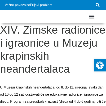
Važne poveznice
Prijavi problem
XIV. Zimske radionice
USTROJ GRADA
VAŽNI DOKUMEN
i igraonice u Muzeju
krapinskih
Op
neandertalaca
U Muzeju krapinskih neandertalaca, od 8. do 11. siječnja, svaki dan
od 10 do 12 sati održavati će se edukativne radionice i igraonice za
djecu. Program za predškolski uzrast (djeca od 4 do 6 godina) biti će