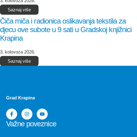
3. kolovoza 2026.
Saznaj više
Čiča miča i radionica oslikavanja tekstila za
djecu ove subote u 9 sati u Gradskoj knjižnici
Krapina
3. kolovoza 2026.
Saznaj više
Grad Krapina
Važne poveznice