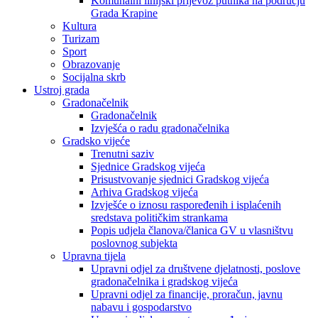
Komunalni linijski prijevoz putnika na području
Grada Krapine
Kultura
Turizam
Sport
Obrazovanje
Socijalna skrb
Ustroj grada
Gradonačelnik
Gradonačelnik
Izvješća o radu gradonačelnika
Gradsko vijeće
Trenutni saziv
Sjednice Gradskog vijeća
Prisustvovanje sjednici Gradskog vijeća
Arhiva Gradskog vijeća
Izvješće o iznosu raspoređenih i isplaćenih
sredstava političkim strankama
Popis udjela članova/članica GV u vlasništvu
poslovnog subjekta
Upravna tijela
Upravni odjel za društvene djelatnosti, poslove
gradonačelnika i gradskog vijeća
Upravni odjel za financije, proračun, javnu
nabavu i gospodarstvo