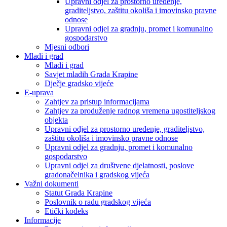
Upravni odjel za prostorno uređenje,
graditeljstvo, zaštitu okoliša i imovinsko pravne
odnose
Upravni odjel za gradnju, promet i komunalno
gospodarstvo
Mjesni odbori
Mladi i grad
Mladi i grad
Savjet mladih Grada Krapine
Dječje gradsko vijeće
E-uprava
Zahtjev za pristup informacijama
Zahtjev za produženje radnog vremena ugostiteljskog
objekta
Upravni odjel za prostorno uređenje, graditeljstvo,
zaštitu okoliša i imovinsko pravne odnose
Upravni odjel za gradnju, promet i komunalno
gospodarstvo
Upravni odjel za društvene djelatnosti, poslove
gradonačelnika i gradskog vijeća
Važni dokumenti
Statut Grada Krapine
Poslovnik o radu gradskog vijeća
Etički kodeks
Informacije