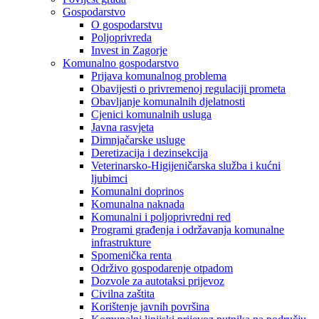
Gospodarstvo
O gospodarstvu
Poljoprivreda
Invest in Zagorje
Komunalno gospodarstvo
Prijava komunalnog problema
Obavijesti o privremenoj regulaciji prometa
Obavljanje komunalnih djelatnosti
Cjenici komunalnih usluga
Javna rasvjeta
Dimnjačarske usluge
Deretizacija i dezinsekcija
Veterinarsko-Higijeničarska služba i kućni
ljubimci
Komunalni doprinos
Komunalna naknada
Komunalni i poljoprivredni red
Programi građenja i održavanja komunalne
infrastrukture
Spomenička renta
Održivo gospodarenje otpadom
Dozvole za autotaksi prijevoz
Civilna zaštita
Korištenje javnih površina