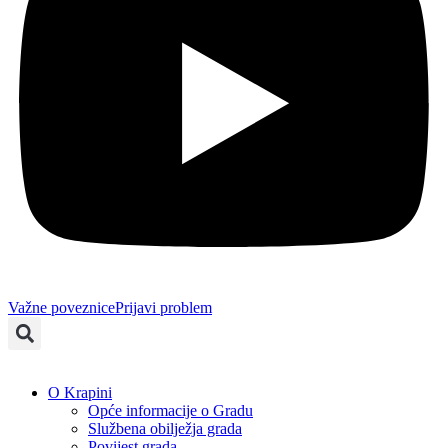
Važne poveznice
Prijavi problem
O Krapini
Opće informacije o Gradu
Službena obilježja grada
Povijest grada