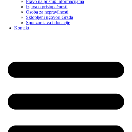
Pravo na pristup informacijama
Izjava o pristupačnosti
Osoba za nepravilnosti
Sklopljeni ugovori Grada
Sponzorstava i donacije
Kontakt