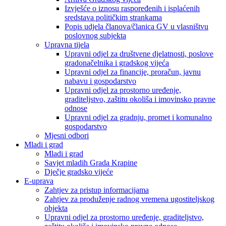
Izvješće o iznosu raspoređenih i isplaćenih
sredstava političkim strankama
Popis udjela članova/članica GV u vlasništvu
poslovnog subjekta
Upravna tijela
Upravni odjel za društvene djelatnosti, poslove
gradonačelnika i gradskog vijeća
Upravni odjel za financije, proračun, javnu
nabavu i gospodarstvo
Upravni odjel za prostorno uređenje,
graditeljstvo, zaštitu okoliša i imovinsko pravne
odnose
Upravni odjel za gradnju, promet i komunalno
gospodarstvo
Mjesni odbori
Mladi i grad
Mladi i grad
Savjet mladih Grada Krapine
Dječje gradsko vijeće
E-uprava
Zahtjev za pristup informacijama
Zahtjev za produženje radnog vremena ugostiteljskog
objekta
Upravni odjel za prostorno uređenje, graditeljstvo,