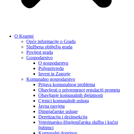
O Krapini
Opće informacije o Gradu
Službena obilježja grada
Povijest grada
Gospodarstvo
O gospodarstvu
Poljoprivreda
Invest in Zagorje
Komunalno gospodarstvo
Prijava komunalnog problema
Obavijesti o privremenoj regulaciji prometa
Obavljanje komunalnih djelatnosti
Cjenici komunalnih usluga
Javna rasvjeta
Dimnjačarske usluge
Deretizacija i dezinsekcija
Veterinarsko-Higijeničarska služba i kućni
ljubimci
Komunalni doprinos