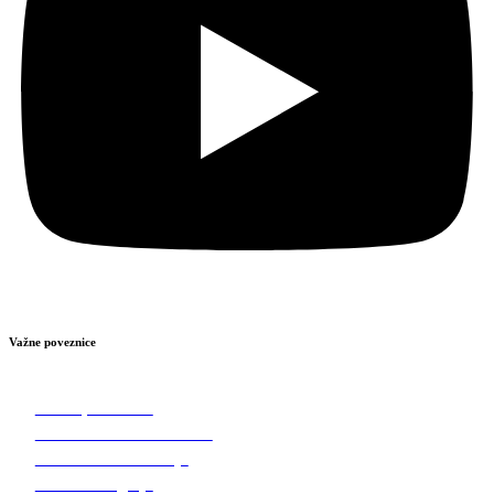
Važne poveznice
Važne poveznice
Gradske tvrtke i ustanove
Gradske manifestacije
Invest in Zagorje