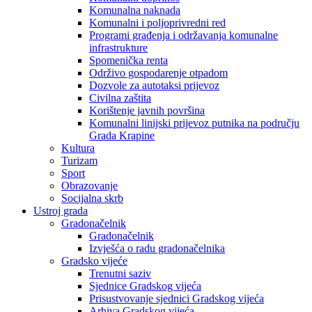
Komunalna naknada
Komunalni i poljoprivredni red
Programi građenja i održavanja komunalne
infrastrukture
Spomenička renta
Održivo gospodarenje otpadom
Dozvole za autotaksi prijevoz
Civilna zaštita
Korištenje javnih površina
Komunalni linijski prijevoz putnika na području
Grada Krapine
Kultura
Turizam
Sport
Obrazovanje
Socijalna skrb
Ustroj grada
Gradonačelnik
Gradonačelnik
Izvješća o radu gradonačelnika
Gradsko vijeće
Trenutni saziv
Sjednice Gradskog vijeća
Prisustvovanje sjednici Gradskog vijeća
Arhiva Gradskog vijeća