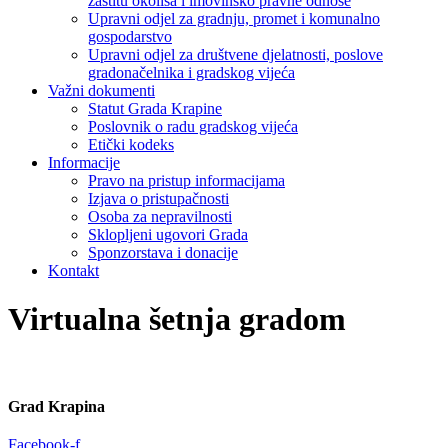
zaštitu okoliša i imovinsko pravne odnose
Upravni odjel za gradnju, promet i komunalno
gospodarstvo
Upravni odjel za društvene djelatnosti, poslove
gradonačelnika i gradskog vijeća
Važni dokumenti
Statut Grada Krapine
Poslovnik o radu gradskog vijeća
Etički kodeks
Informacije
Pravo na pristup informacijama
Izjava o pristupačnosti
Osoba za nepravilnosti
Sklopljeni ugovori Grada
Sponzorstava i donacije
Kontakt
Virtualna šetnja gradom
Grad Krapina
Facebook-f