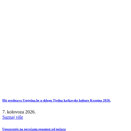
Hit predstava Uspješna.hr u sklopu Tjedna kajkavske kulture Krapina 2026.
7. kolovoza 2026.
Saznaj više
Upozorenje na povećanu opasnost od požara