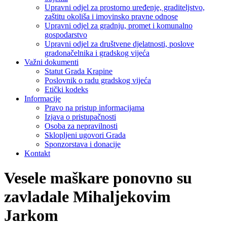
Upravni odjel za prostorno uređenje, graditeljstvo,
zaštitu okoliša i imovinsko pravne odnose
Upravni odjel za gradnju, promet i komunalno
gospodarstvo
Upravni odjel za društvene djelatnosti, poslove
gradonačelnika i gradskog vijeća
Važni dokumenti
Statut Grada Krapine
Poslovnik o radu gradskog vijeća
Etički kodeks
Informacije
Pravo na pristup informacijama
Izjava o pristupačnosti
Osoba za nepravilnosti
Sklopljeni ugovori Grada
Sponzorstava i donacije
Kontakt
Vesele maškare ponovno su
zavladale Mihaljekovim
Jarkom