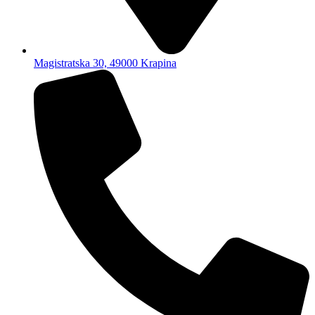
Magistratska 30, 49000 Krapina