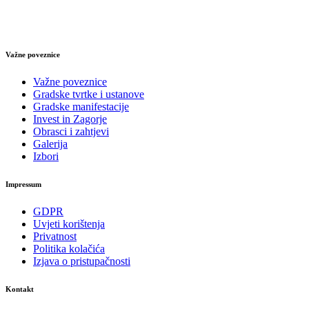
Važne poveznice
Važne poveznice
Gradske tvrtke i ustanove
Gradske manifestacije
Invest in Zagorje
Obrasci i zahtjevi
Galerija
Izbori
Impressum
GDPR
Uvjeti korištenja
Privatnost
Politika kolačića
Izjava o pristupačnosti
Kontakt