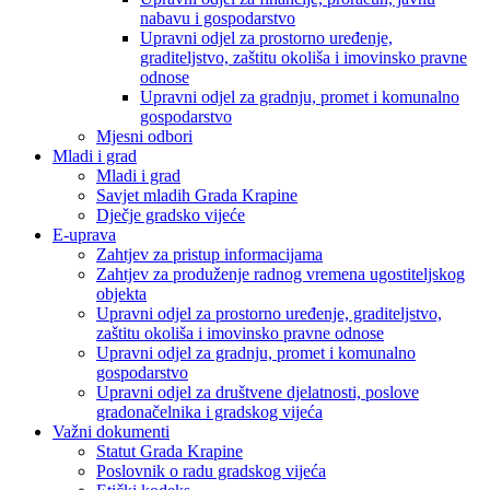
nabavu i gospodarstvo
Upravni odjel za prostorno uređenje,
graditeljstvo, zaštitu okoliša i imovinsko pravne
odnose
Upravni odjel za gradnju, promet i komunalno
gospodarstvo
Mjesni odbori
Mladi i grad
Mladi i grad
Savjet mladih Grada Krapine
Dječje gradsko vijeće
E-uprava
Zahtjev za pristup informacijama
Zahtjev za produženje radnog vremena ugostiteljskog
objekta
Upravni odjel za prostorno uređenje, graditeljstvo,
zaštitu okoliša i imovinsko pravne odnose
Upravni odjel za gradnju, promet i komunalno
gospodarstvo
Upravni odjel za društvene djelatnosti, poslove
gradonačelnika i gradskog vijeća
Važni dokumenti
Statut Grada Krapine
Poslovnik o radu gradskog vijeća