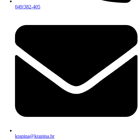
049/382-405
krapina@krapina.hr