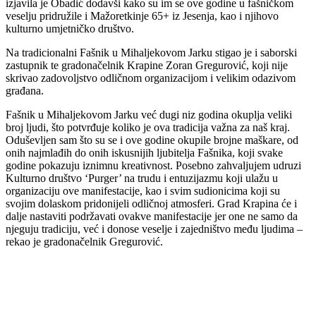
izjavila je Obadić dodavši kako su im se ove godine u fašničkom
veselju pridružile i Mažoretkinje 65+ iz Jesenja, kao i njihovo
kulturno umjetničko društvo.
Na tradicionalni Fašnik u Mihaljekovom Jarku stigao je i saborski
zastupnik te gradonačelnik Krapine Zoran Gregurović, koji nije
skrivao zadovoljstvo odličnom organizacijom i velikim odazivom
građana.
Fašnik u Mihaljekovom Jarku već dugi niz godina okuplja veliki
broj ljudi, što potvrđuje koliko je ova tradicija važna za naš kraj.
Oduševljen sam što su se i ove godine okupile brojne maškare, od
onih najmlađih do onih iskusnijih ljubitelja Fašnika, koji svake
godine pokazuju iznimnu kreativnost. Posebno zahvaljujem udruzi
Kulturno društvo ‘Purger’ na trudu i entuzijazmu koji ulažu u
organizaciju ove manifestacije, kao i svim sudionicima koji su
svojim dolaskom pridonijeli odličnoj atmosferi. Grad Krapina će i
dalje nastaviti podržavati ovakve manifestacije jer one ne samo da
njeguju tradiciju, već i donose veselje i zajedništvo među ljudima –
rekao je gradonačelnik Gregurović.