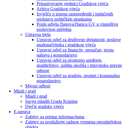
Prisustvovanje sjednici Gradskog vijeća
Arhiva Gradskog vijeća
Izvješće o iznosu raspoređenih i isplaćenih
sredstava političkim strankama
Popis udjela članova/članica GV u vlasništvu
poslovnog subjekta
Upravna tijela
Upravni odjel za društvene djelatnosti, poslove
gradonačelnika i gradskog vijeća
Upravni odjel za financije, proračun, javnu
nabavu i gospodarstvo
Upravni odjel za prostorno uređenje,
graditeljstvo, zaštitu okoliša i imovinsko pravne
odnose
Upravni odjel za gradnju, promet i komunalno
gospodarstvo
Mjesni odbori
Mladi i grad
Mladi i grad
Savjet mladih Grada Krapine
Dječje gradsko vijeće
E-uprava
Zahtjev za pristup informacijama
Zahtjev za produženje radnog vremena ugostiteljskog
objekta