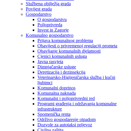
Službena obilježja grada
Povijest grada
Gospodarstvo
O gospodarstvu
Poljoprivreda
Invest in Zagorje
Komunalno gospodarstvo
Prijava komunalnog problema
Obavijesti o privremenoj regulaciji prometa
Obavljanje komunalnih djelatnosti
Cjenici komunalnih usluga
Javna rasvjeta
Dimnjačarske usluge
Deretizacija i dezinsekcija
Veterinarsko-Higijeničarska služba i kućni
ljubimci
Komunalni doprinos
Komunalna naknada
Komunalni i poljoprivredni red
Programi građenja i održavanja komunalne
infrastrukture
Spomenička renta
Održivo gospodarenje otpadom
Dozvole za autotaksi prijevoz
Civilna zaštita