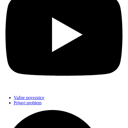
Važne poveznice
Prijavi problem