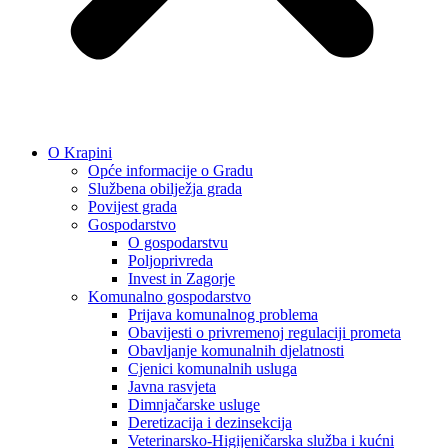
O Krapini
Opće informacije o Gradu
Službena obilježja grada
Povijest grada
Gospodarstvo
O gospodarstvu
Poljoprivreda
Invest in Zagorje
Komunalno gospodarstvo
Prijava komunalnog problema
Obavijesti o privremenoj regulaciji prometa
Obavljanje komunalnih djelatnosti
Cjenici komunalnih usluga
Javna rasvjeta
Dimnjačarske usluge
Deretizacija i dezinsekcija
Veterinarsko-Higijeničarska služba i kućni