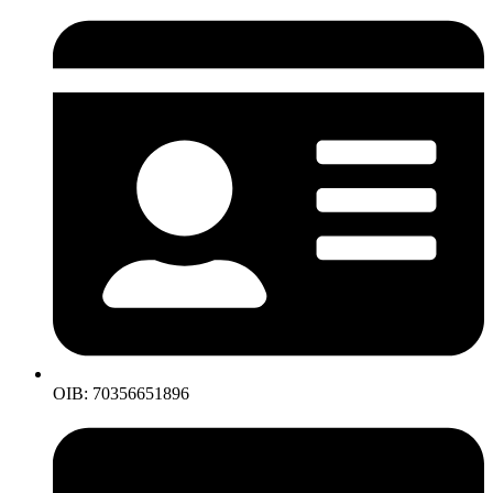
OIB: 70356651896