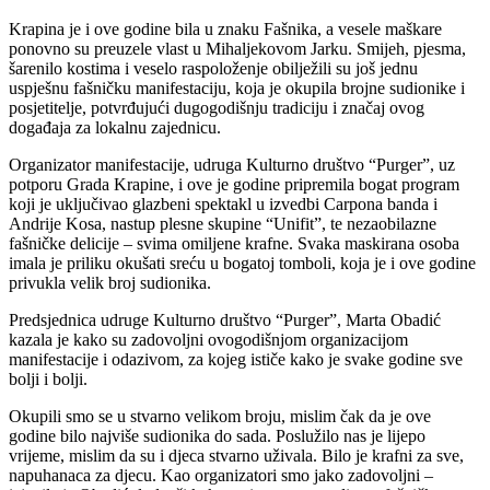
Krapina je i ove godine bila u znaku Fašnika, a vesele maškare
ponovno su preuzele vlast u Mihaljekovom Jarku. Smijeh, pjesma,
šarenilo kostima i veselo raspoloženje obilježili su još jednu
uspješnu fašničku manifestaciju, koja je okupila brojne sudionike i
posjetitelje, potvrđujući dugogodišnju tradiciju i značaj ovog
događaja za lokalnu zajednicu.
Organizator manifestacije, udruga Kulturno društvo “Purger”, uz
potporu Grada Krapine, i ove je godine pripremila bogat program
koji je uključivao glazbeni spektakl u izvedbi Carpona banda i
Andrije Kosa, nastup plesne skupine “Unifit”, te nezaobilazne
fašničke delicije – svima omiljene krafne. Svaka maskirana osoba
imala je priliku okušati sreću u bogatoj tomboli, koja je i ove godine
privukla velik broj sudionika.
Predsjednica udruge Kulturno društvo “Purger”, Marta Obadić
kazala je kako su zadovoljni ovogodišnjom organizacijom
manifestacije i odazivom, za kojeg ističe kako je svake godine sve
bolji i bolji.
Okupili smo se u stvarno velikom broju, mislim čak da je ove
godine bilo najviše sudionika do sada. Poslužilo nas je lijepo
vrijeme, mislim da su i djeca stvarno uživala. Bilo je krafni za sve,
napuhanaca za djecu. Kao organizatori smo jako zadovoljni –