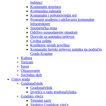
ljubimci
Komunalni doprinos
Komunalna naknada
Komunalni i poljoprivredni red
Programi građenja i održavanja komunalne
infrastrukture
Spomenička renta
Održivo gospodarenje otpadom
Dozvole za autotaksi prijevoz
Civilna zaštita
Korištenje javnih površina
Komunalni linijski prijevoz putnika na području
Grada Krapine
Kultura
Turizam
Sport
Obrazovanje
Socijalna skrb
Ustroj grada
Gradonačelnik
Gradonačelnik
Izvješća o radu gradonačelnika
Gradsko vijeće
Trenutni saziv
Sjednice Gradskog vijeća