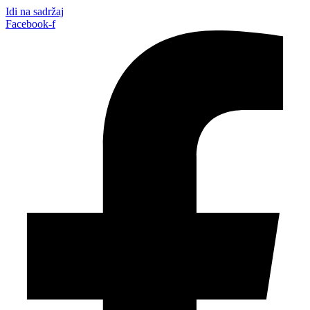
Idi na sadržaj
Facebook-f