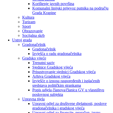
Korištenje javnih površina
Komunalni linijski prijevoz putnika na području
Grada Krapine
Kultura
Turizam
Sport
Obrazovanje
Socijalna skrb
Ustroj grada
Gradonačelnik
Gradonačelnik
Izvješća o radu gradonačelnika
Gradsko vijeće
Trenutni saziv
Sjednice Gradskog vijeća
Prisustvovanje sjednici Gradskog vijeća
Arhiva Gradskog vijeća
Izvješće o iznosu raspoređenih i isplaćenih
sredstava političkim strankama
Popis udjela članova/članica GV u vlasništvu
poslovnog subjekta
Upravna tijela
Upravni odjel za društvene djelatnosti, poslove
gradonačelnika i gradskog vijeća
Upravni odjel za financije, proračun, javnu