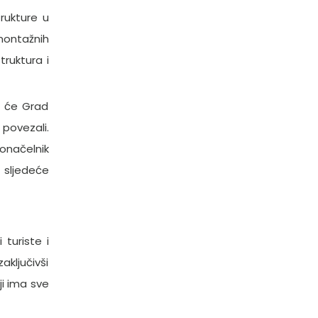
rukture u
 montažnih
truktura i
to će Grad
povezali.
onačelnik
 sljedeće
 turiste i
aključivši
ji ima sve