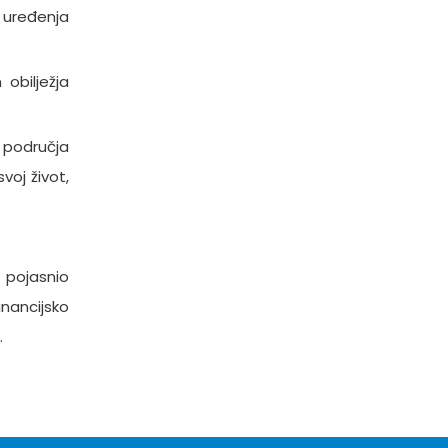
 uređenja
obilježja
 područja
voj život,
e pojasnio
nancijsko
.