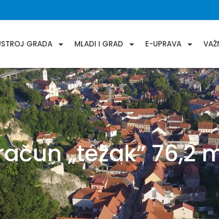
USTROJ GRADA
MLADI I GRAD
E-UPRAVA
VAŽ
ačun „težak” 76,2 