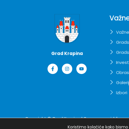
Važne
Važne
Grads
Grads
Grad Krapina
Invest
Obrasc
Galeri
Izbori
Copyright ©
Grad Krapina
| Sva prava pridržana
Koristimo kolačiće kako bismo v