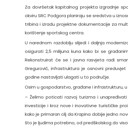
Za dovršetak kapitalnog projekta izgradnje spor
okviru SRC Podgora planiraju se sredstva u iznos
tribina i izradu projektne dokumentacije za mult
korištenje sportskog centra.
U narednom razdoblju slijedi i daljnja moderniz
osigurati 2,5 milijuna kuna kako bi se građani
Rekonstruirat će se i javna rasvjeta radi sman
Gregurović, infrastruktura je osnovni preduvje
godine nastavljati ulagati u to područje.
Osim u gospodarstvo, građane i infrastrukturu, u K
– Želimo poticati razvoj turizma i unapređivati 
investicije i kroz nove i inovativne turističke p
kako je primaran cilj da Krapina dobije jedno novo
što je ljudima potrebno, od predškolskog do vis