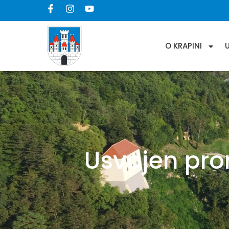
O KRAPINI
Usvojen pror