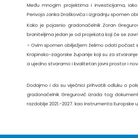
Među mnogim projektima i investicijama, iako
Perivoja Janka Draškovića i izgradnju spomen obil
Kako je pojasnio gradonačelnik Zoran Gregurovi
braniteljima jedan je od projekata koji će se zav
– Ovim spomen obilježjem želimo odati počast s
Krapinsko-zagorske županije koji su za stvaranje 
a ujedno stvaramo i kvalitetan javni prostor i no
Dodajmo i da su vijećnici prihvatili odluku o po
gradonačelnik Gregurović izrada tog dokumenta
razdoblje 2021.-2027. kao instrumenta Europske uni