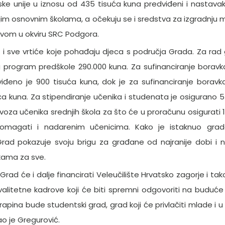
ske unije u iznosu od 435 tisuća kuna predviđeni i nastavak
jim osnovnim školama, a očekuju se i sredstva za izgradnju 
avom u okviru SRC Podgora.
ti i sve vrtiće koje pohađaju djeca s područja Grada. Za ra
 za program predškole 290.000 kuna. Za sufinanciranje borav
viđeno je 900 tisuća kuna, dok je za sufinanciranje boravk
ća kuna. Za stipendiranje učenika i studenata je osigurano 
evoza učenika srednjih škola za što će u proračunu osigurati 
omagati i nadarenim učenicima. Kako je istaknuo grad
Grad pokazuje svoju brigu za građane od najranije dobi i 
ikama za sve.
rad će i dalje financirati Veleučilište Hrvatsko zagorje i tak
valitetne kadrove koji će biti spremni odgovoriti na buduće
Krapina bude studentski grad, grad koji će privlačiti mlade i 
ao je Gregurović.