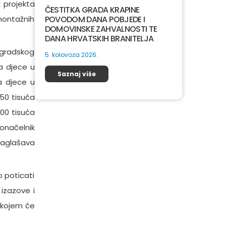
 projekta
ČESTITKA GRADA KRAPINE
montažnih
POVODOM DANA POBJEDE I
DOMOVINSKE ZAHVALNOSTI TE
DANA HRVATSKIH BRANITELJA
d gradskog
5. kolovoza 2026.
ka djece u
Saznaj više
a djece u
550 tisuća
100 tisuća
onačelnik
naglašava
o poticati
 izazove i
u kojem će