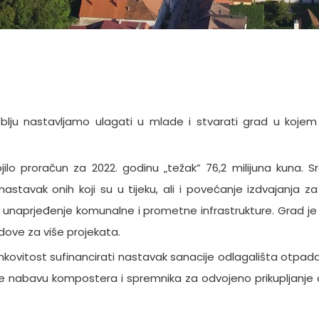
blju nastavljamo ulagati u mlade i stvarati grad u koje
ilo proračun za 2022. godinu „težak” 76,2 milijuna kuna. S
astavak onih koji su u tijeku, ali i povećanje izdvajanja z
te unaprjeđenje komunalne i prometne infrastrukture. Grad j
ndove za više projekata.
nkovitost sufinancirati nastavak sanacije odlagališta otpad
te nabavu kompostera i spremnika za odvojeno prikupljanje