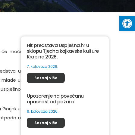
Op
Hit predstava Uspješna.hr u
sklopu Tjedna kajkavske kulture
m će moći
Krapina 2026.
7. kolovoza 2026.
redstva u
Saznaj više
a mlade u
e uspješno
Upozorenje na povećanu
opasnost od požara
a Gorjak u
6. kolovoza 2026.
 otpada u
Saznaj više