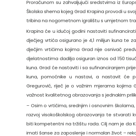
Proračunom su zahvaljujući sredstvima iz Europ
Školska shema kojeg Grad Krapina provodi u svo
tribina na nogometnom igralištu s umjetnom tr
Krapina će u idućoj godini nastaviti sufinancira
dječjeg vrtića osigurano je 4,1 milijun kuna te
dječjim vrtićima kojima Grad nije osnivač pred
djelatnostima dadilja osiguran iznos od 150 tisu
kuna. Grad će nastaviti i sa sufinanciranjem prij
kuna, pomoćnike u nastavi, a nastavit će p
Gregurović, riječ je o važnim mjerama kojima 
važnost kvalitetnog obrazovanja s jednakim pril
– Osim o vrtićima, srednjim i osnovnim školama, G
razvoj visokoškolskog obrazovanja te stvarati k
biti kompetentni na tržištu rada. Cilj nam je da 
imati šanse za zaposlenje i normalan život – rek