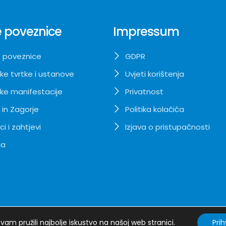
 poveznice
Impressum
 poveznice
GDPR
ke tvrtke i ustanove
Uvjeti korištenja
ke manifestacije
Privatnost
 in Zagorje
Politika kolačića
i i zahtjevi
Izjava o pristupačnosti
ja
am pružili najbolje iskustvo na našoj web stranici.
Pri