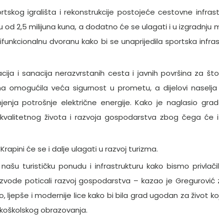
tskog igrališta i rekonstrukcije postojeće cestovne infrast
u od 2,5 milijuna kuna, a dodatno će se ulagati i u izgradnju
ifunkcionalnu dvoranu kako bi se unaprijedila sportska infras
acija i sanacija nerazvrstanih cesta i javnih površina za š
ma omogućila veća sigurnost u prometu, a dijelovi naselja 
jenja potrošnje električne energije. Kako je naglasio grad
t kvalitetnog života i razvoja gospodarstva zbog čega će i
rapini će se i dalje ulagati u razvoj turizma.
našu turističku ponudu i infrastrukturu kako bismo privlačili
roizvode poticali razvoj gospodarstva – kazao je Gregurović z
, ljepše i modernije lice kako bi bila grad ugodan za život ko
okoškolskog obrazovanja.