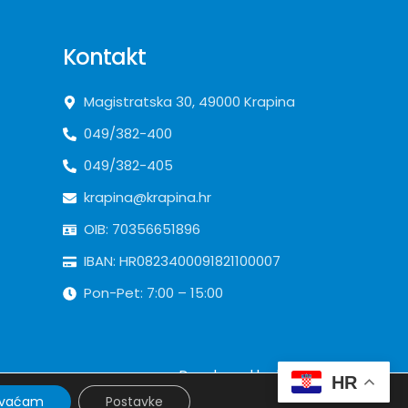
Kontakt
Magistratska 30, 49000 Krapina
049/382-400
049/382-405
krapina@krapina.hr
OIB: 70356651896
IBAN: HR0823400091821100007
Pon-Pet: 7:00 – 15:00
Developed by
krMedia
HR
hvaćam
Postavke