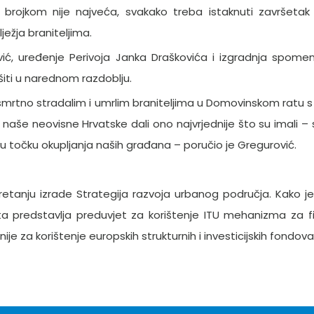
 brojkom nije najveća, svakako treba istaknuti završetak
ježja braniteljima.
ć, uređenje Perivoja Janka Draškovića i izgradnja spomen 
ršiti u narednom razdoblju.
mrtno stradalim i umrlim braniteljima u Domovinskom ratu s
naše neovisne Hrvatske dali ono najvrjednije što su imali – s
vu točku okupljanja naših građana – poručio je Gregurović.
kretanju izrade Strategija razvoja urbanog područja. Kako j
 predstavlja preduvjet za korištenje ITU mehanizma za fi
je za korištenje europskih strukturnih i investicijskih fondova