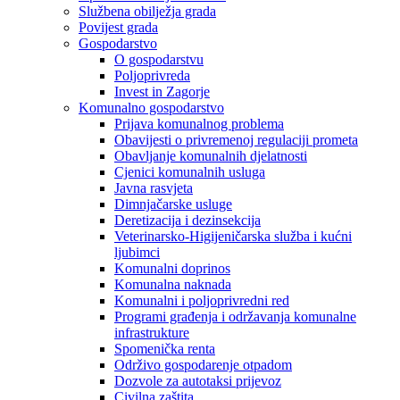
Službena obilježja grada
Povijest grada
Gospodarstvo
O gospodarstvu
Poljoprivreda
Invest in Zagorje
Komunalno gospodarstvo
Prijava komunalnog problema
Obavijesti o privremenoj regulaciji prometa
Obavljanje komunalnih djelatnosti
Cjenici komunalnih usluga
Javna rasvjeta
Dimnjačarske usluge
Deretizacija i dezinsekcija
Veterinarsko-Higijeničarska služba i kućni
ljubimci
Komunalni doprinos
Komunalna naknada
Komunalni i poljoprivredni red
Programi građenja i održavanja komunalne
infrastrukture
Spomenička renta
Održivo gospodarenje otpadom
Dozvole za autotaksi prijevoz
Civilna zaštita