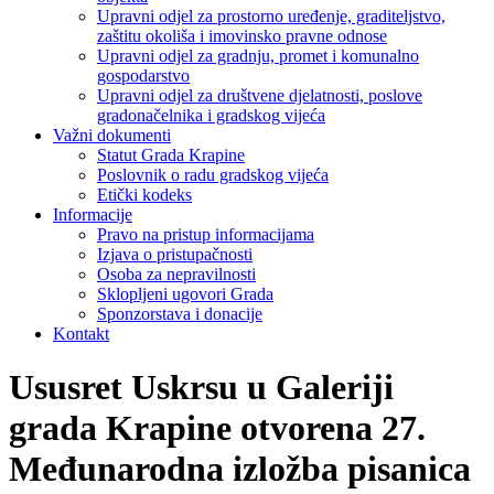
Upravni odjel za prostorno uređenje, graditeljstvo,
zaštitu okoliša i imovinsko pravne odnose
Upravni odjel za gradnju, promet i komunalno
gospodarstvo
Upravni odjel za društvene djelatnosti, poslove
gradonačelnika i gradskog vijeća
Važni dokumenti
Statut Grada Krapine
Poslovnik o radu gradskog vijeća
Etički kodeks
Informacije
Pravo na pristup informacijama
Izjava o pristupačnosti
Osoba za nepravilnosti
Sklopljeni ugovori Grada
Sponzorstava i donacije
Kontakt
Ususret Uskrsu u Galeriji
grada Krapine otvorena 27.
Međunarodna izložba pisanica