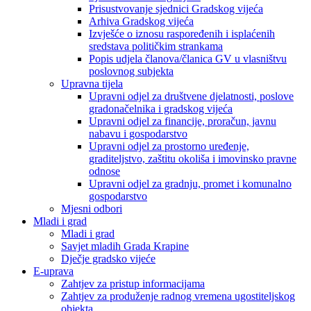
Prisustvovanje sjednici Gradskog vijeća
Arhiva Gradskog vijeća
Izvješće o iznosu raspoređenih i isplaćenih
sredstava političkim strankama
Popis udjela članova/članica GV u vlasništvu
poslovnog subjekta
Upravna tijela
Upravni odjel za društvene djelatnosti, poslove
gradonačelnika i gradskog vijeća
Upravni odjel za financije, proračun, javnu
nabavu i gospodarstvo
Upravni odjel za prostorno uređenje,
graditeljstvo, zaštitu okoliša i imovinsko pravne
odnose
Upravni odjel za gradnju, promet i komunalno
gospodarstvo
Mjesni odbori
Mladi i grad
Mladi i grad
Savjet mladih Grada Krapine
Dječje gradsko vijeće
E-uprava
Zahtjev za pristup informacijama
Zahtjev za produženje radnog vremena ugostiteljskog
objekta