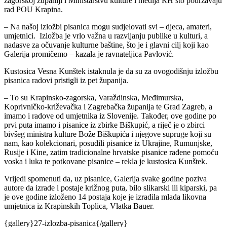
zagorskoj županiji i Ministarstvu kulture i medija RH što podržavaju
rad POU Krapina.
– Na našoj izložbi pisanica mogu sudjelovati svi – djeca, amateri,
umjetnici. Izložba je vrlo važna u razvijanju publike u kulturi, a
nadasve za očuvanje kulturne baštine, što je i glavni cilj koji kao
Galerija promičemo – kazala je ravnateljica Pavlović.
Kustosica Vesna Kunštek istaknula je da su za ovogodišnju izložbu
pisanica radovi pristigli iz pet županija.
– To su Krapinsko-zagorska, Varaždinska, Međimurska,
Koprivničko-križevačka i Zagrebačka županija te Grad Zagreb, a
imamo i radove od umjetnika iz Slovenije. Također, ove godine po
prvi puta imamo i pisanice iz zbirke Biškupić, a riječ je o zbirci
bivšeg ministra kulture Bože Biškupića i njegove supruge koji su
nam, kao kolekcionari, posudili pisanice iz Ukrajine, Rumunjske,
Rusije i Kine, zatim tradicionalne hrvatske pisanice rađene pomoću
voska i luka te potkovane pisanice – rekla je kustosica Kunštek.
Vrijedi spomenuti da, uz pisanice, Galerija svake godine poziva
autore da izrade i postaje križnog puta, bilo slikarski ili kiparski, pa
je ove godine izloženo 14 postaja koje je izradila mlada likovna
umjetnica iz Krapinskih Toplica, Vlatka Bauer.
{gallery}27-izlozba-pisanica{/gallery}