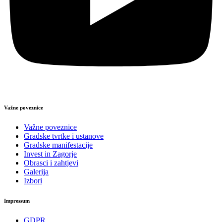
Važne poveznice
Važne poveznice
Gradske tvrtke i ustanove
Gradske manifestacije
Invest in Zagorje
Obrasci i zahtjevi
Galerija
Izbori
Impressum
GDPR