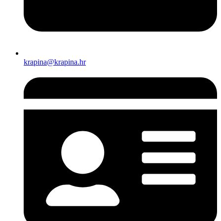
krapina@krapina.hr