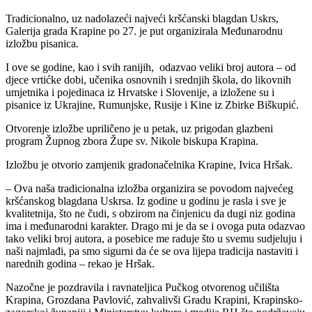
Tradicionalno, uz nadolazeći najveći kršćanski blagdan Uskrs,
Galerija grada Krapine po 27. je put organizirala Međunarodnu
izložbu pisanica.
I ove se godine, kao i svih ranijih, odazvao veliki broj autora – od
djece vrtićke dobi, učenika osnovnih i srednjih škola, do likovnih
umjetnika i pojedinaca iz Hrvatske i Slovenije, a izložene su i
pisanice iz Ukrajine, Rumunjske, Rusije i Kine iz Zbirke Biškupić.
Otvorenje izložbe upriličeno je u petak, uz prigodan glazbeni
program Župnog zbora Župe sv. Nikole biskupa Krapina.
Izložbu je otvorio zamjenik gradonačelnika Krapine, Ivica Hršak.
– Ova naša tradicionalna izložba organizira se povodom najvećeg
kršćanskog blagdana Uskrsa. Iz godine u godinu je rasla i sve je
kvalitetnija, što ne čudi, s obzirom na činjenicu da dugi niz godina
ima i međunarodni karakter. Drago mi je da se i ovoga puta odazvao
tako veliki broj autora, a posebice me raduje što u svemu sudjeluju i
naši najmlađi, pa smo sigurni da će se ova lijepa tradicija nastaviti i
narednih godina – rekao je Hršak.
Nazočne je pozdravila i ravnateljica Pučkog otvorenog učilišta
Krapina, Grozdana Pavlović, zahvalivši Gradu Krapini, Krapinsko-