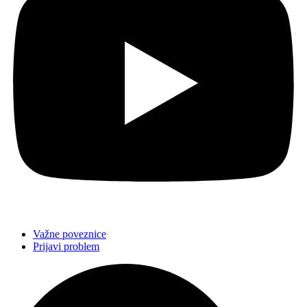
Važne poveznice
Prijavi problem