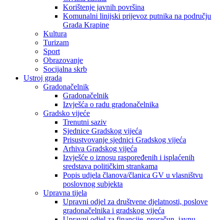
Korištenje javnih površina
Komunalni linijski prijevoz putnika na području
Grada Krapine
Kultura
Turizam
Sport
Obrazovanje
Socijalna skrb
Ustroj grada
Gradonačelnik
Gradonačelnik
Izvješća o radu gradonačelnika
Gradsko vijeće
Trenutni saziv
Sjednice Gradskog vijeća
Prisustvovanje sjednici Gradskog vijeća
Arhiva Gradskog vijeća
Izvješće o iznosu raspoređenih i isplaćenih
sredstava političkim strankama
Popis udjela članova/članica GV u vlasništvu
poslovnog subjekta
Upravna tijela
Upravni odjel za društvene djelatnosti, poslove
gradonačelnika i gradskog vijeća
Upravni odjel za financije, proračun, javnu