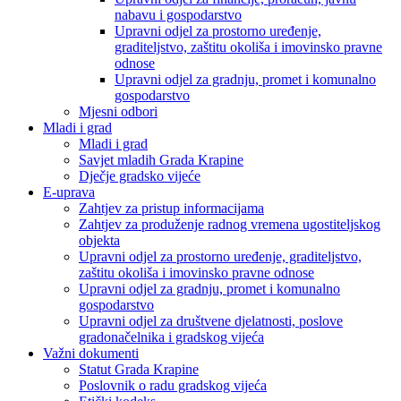
nabavu i gospodarstvo
Upravni odjel za prostorno uređenje,
graditeljstvo, zaštitu okoliša i imovinsko pravne
odnose
Upravni odjel za gradnju, promet i komunalno
gospodarstvo
Mjesni odbori
Mladi i grad
Mladi i grad
Savjet mladih Grada Krapine
Dječje gradsko vijeće
E-uprava
Zahtjev za pristup informacijama
Zahtjev za produženje radnog vremena ugostiteljskog
objekta
Upravni odjel za prostorno uređenje, graditeljstvo,
zaštitu okoliša i imovinsko pravne odnose
Upravni odjel za gradnju, promet i komunalno
gospodarstvo
Upravni odjel za društvene djelatnosti, poslove
gradonačelnika i gradskog vijeća
Važni dokumenti
Statut Grada Krapine
Poslovnik o radu gradskog vijeća