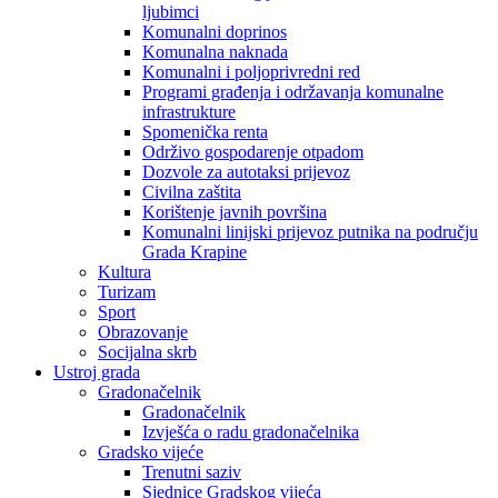
ljubimci
Komunalni doprinos
Komunalna naknada
Komunalni i poljoprivredni red
Programi građenja i održavanja komunalne
infrastrukture
Spomenička renta
Održivo gospodarenje otpadom
Dozvole za autotaksi prijevoz
Civilna zaštita
Korištenje javnih površina
Komunalni linijski prijevoz putnika na području
Grada Krapine
Kultura
Turizam
Sport
Obrazovanje
Socijalna skrb
Ustroj grada
Gradonačelnik
Gradonačelnik
Izvješća o radu gradonačelnika
Gradsko vijeće
Trenutni saziv
Sjednice Gradskog vijeća