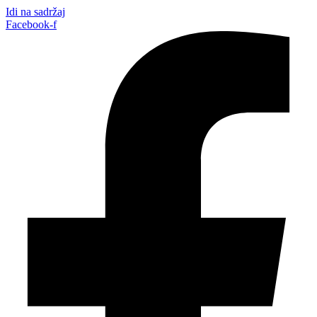
Idi na sadržaj
Facebook-f