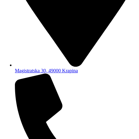
Magistratska 30, 49000 Krapina