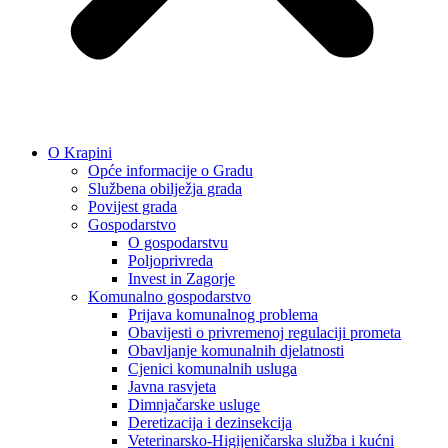
O Krapini
Opće informacije o Gradu
Službena obilježja grada
Povijest grada
Gospodarstvo
O gospodarstvu
Poljoprivreda
Invest in Zagorje
Komunalno gospodarstvo
Prijava komunalnog problema
Obavijesti o privremenoj regulaciji prometa
Obavljanje komunalnih djelatnosti
Cjenici komunalnih usluga
Javna rasvjeta
Dimnjačarske usluge
Deretizacija i dezinsekcija
Veterinarsko-Higijeničarska služba i kućni