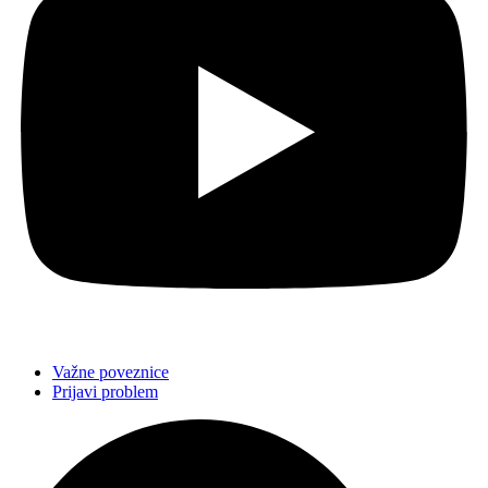
Važne poveznice
Prijavi problem