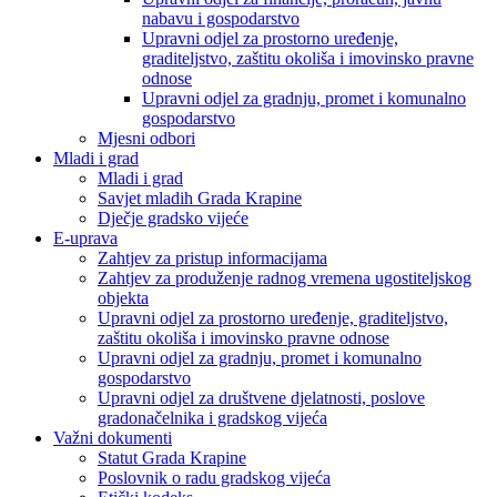
nabavu i gospodarstvo
Upravni odjel za prostorno uređenje,
graditeljstvo, zaštitu okoliša i imovinsko pravne
odnose
Upravni odjel za gradnju, promet i komunalno
gospodarstvo
Mjesni odbori
Mladi i grad
Mladi i grad
Savjet mladih Grada Krapine
Dječje gradsko vijeće
E-uprava
Zahtjev za pristup informacijama
Zahtjev za produženje radnog vremena ugostiteljskog
objekta
Upravni odjel za prostorno uređenje, graditeljstvo,
zaštitu okoliša i imovinsko pravne odnose
Upravni odjel za gradnju, promet i komunalno
gospodarstvo
Upravni odjel za društvene djelatnosti, poslove
gradonačelnika i gradskog vijeća
Važni dokumenti
Statut Grada Krapine
Poslovnik o radu gradskog vijeća