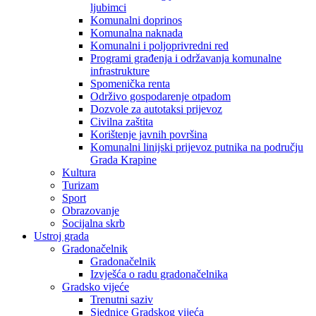
ljubimci
Komunalni doprinos
Komunalna naknada
Komunalni i poljoprivredni red
Programi građenja i održavanja komunalne
infrastrukture
Spomenička renta
Održivo gospodarenje otpadom
Dozvole za autotaksi prijevoz
Civilna zaštita
Korištenje javnih površina
Komunalni linijski prijevoz putnika na području
Grada Krapine
Kultura
Turizam
Sport
Obrazovanje
Socijalna skrb
Ustroj grada
Gradonačelnik
Gradonačelnik
Izvješća o radu gradonačelnika
Gradsko vijeće
Trenutni saziv
Sjednice Gradskog vijeća