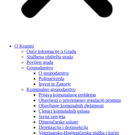
O Krapini
Opće informacije o Gradu
Službena obilježja grada
Povijest grada
Gospodarstvo
O gospodarstvu
Poljoprivreda
Invest in Zagorje
Komunalno gospodarstvo
Prijava komunalnog problema
Obavijesti o privremenoj regulaciji prometa
Obavljanje komunalnih djelatnosti
Cjenici komunalnih usluga
Javna rasvjeta
Dimnjačarske usluge
Deretizacija i dezinsekcija
Veterinarsko-Higijeničarska služba i kućni