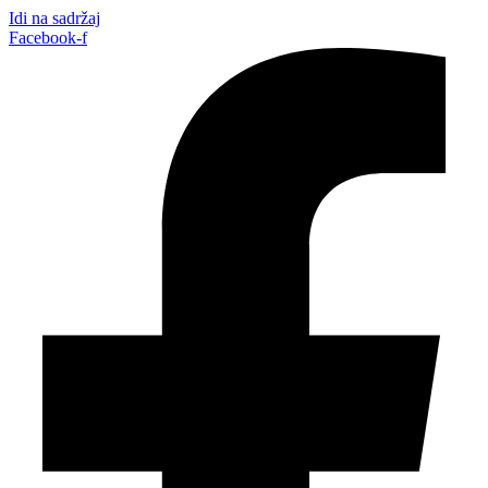
Idi na sadržaj
Facebook-f