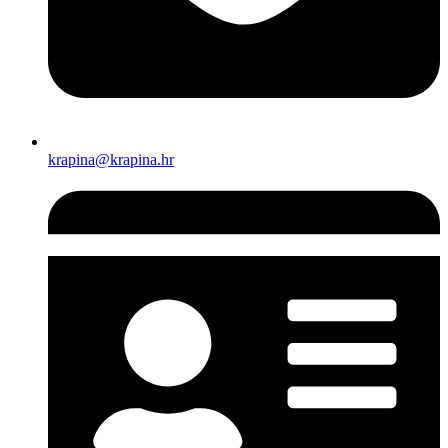
krapina@krapina.hr