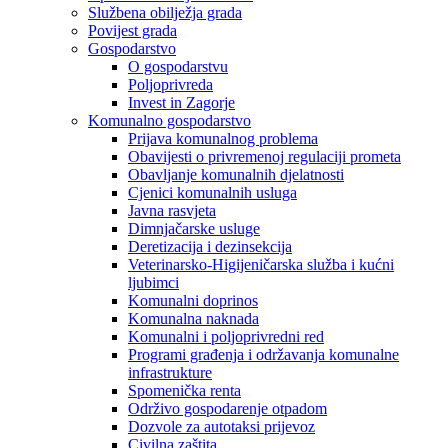
Službena obilježja grada
Povijest grada
Gospodarstvo
O gospodarstvu
Poljoprivreda
Invest in Zagorje
Komunalno gospodarstvo
Prijava komunalnog problema
Obavijesti o privremenoj regulaciji prometa
Obavljanje komunalnih djelatnosti
Cjenici komunalnih usluga
Javna rasvjeta
Dimnjačarske usluge
Deretizacija i dezinsekcija
Veterinarsko-Higijeničarska služba i kućni
ljubimci
Komunalni doprinos
Komunalna naknada
Komunalni i poljoprivredni red
Programi građenja i održavanja komunalne
infrastrukture
Spomenička renta
Održivo gospodarenje otpadom
Dozvole za autotaksi prijevoz
Civilna zaštita