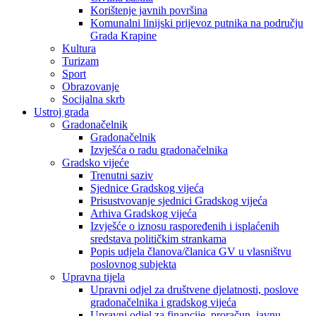
Korištenje javnih površina
Komunalni linijski prijevoz putnika na području
Grada Krapine
Kultura
Turizam
Sport
Obrazovanje
Socijalna skrb
Ustroj grada
Gradonačelnik
Gradonačelnik
Izvješća o radu gradonačelnika
Gradsko vijeće
Trenutni saziv
Sjednice Gradskog vijeća
Prisustvovanje sjednici Gradskog vijeća
Arhiva Gradskog vijeća
Izvješće o iznosu raspoređenih i isplaćenih
sredstava političkim strankama
Popis udjela članova/članica GV u vlasništvu
poslovnog subjekta
Upravna tijela
Upravni odjel za društvene djelatnosti, poslove
gradonačelnika i gradskog vijeća
Upravni odjel za financije, proračun, javnu