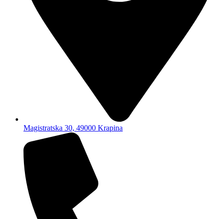
Magistratska 30, 49000 Krapina