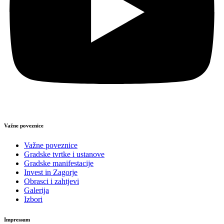
Važne poveznice
Važne poveznice
Gradske tvrtke i ustanove
Gradske manifestacije
Invest in Zagorje
Obrasci i zahtjevi
Galerija
Izbori
Impressum