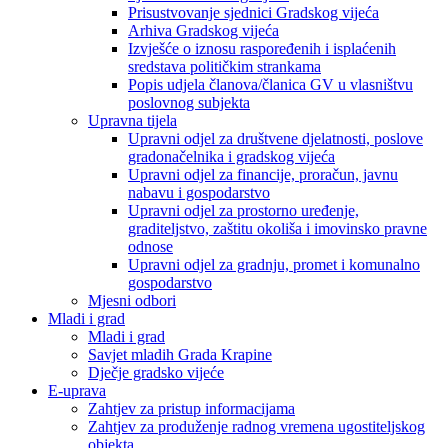
Prisustvovanje sjednici Gradskog vijeća
Arhiva Gradskog vijeća
Izvješće o iznosu raspoređenih i isplaćenih
sredstava političkim strankama
Popis udjela članova/članica GV u vlasništvu
poslovnog subjekta
Upravna tijela
Upravni odjel za društvene djelatnosti, poslove
gradonačelnika i gradskog vijeća
Upravni odjel za financije, proračun, javnu
nabavu i gospodarstvo
Upravni odjel za prostorno uređenje,
graditeljstvo, zaštitu okoliša i imovinsko pravne
odnose
Upravni odjel za gradnju, promet i komunalno
gospodarstvo
Mjesni odbori
Mladi i grad
Mladi i grad
Savjet mladih Grada Krapine
Dječje gradsko vijeće
E-uprava
Zahtjev za pristup informacijama
Zahtjev za produženje radnog vremena ugostiteljskog
objekta