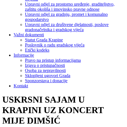
Upravni odjel za prostorno uređenje, graditeljstvo,
zaštitu okoliša i imovinsko pravne odnose
Upravni odjel za gradnju, promet i komunalno
gospodarstvo
Upravni odjel za društvene djelatnosti, poslove
gradonačelnika i gradskog vijeća
Važni dokumenti
Statut Grada Krapine
Poslovnik o radu gradskog vijeća
Etički kodeks
Informacije
Pravo na pristup informacijama
Izjava o pristupačnosti
Osoba za nepravilnosti
Sklopljeni ugovori Grada
Sponzorstava i donacije
Kontakt
USKRSNI SAJAM U
KRAPINI UZ KONCERT
MIJE DIMŠIĆ