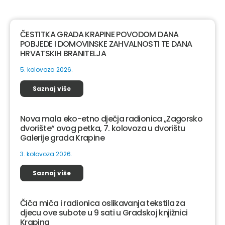
ČESTITKA GRADA KRAPINE POVODOM DANA
POBJEDE I DOMOVINSKE ZAHVALNOSTI TE DANA
HRVATSKIH BRANITELJA
5. kolovoza 2026.
Saznaj više
Nova mala eko-etno dječja radionica „Zagorsko
dvorište“ ovog petka, 7. kolovoza u dvorištu
Galerije grada Krapine
3. kolovoza 2026.
Saznaj više
Čiča miča i radionica oslikavanja tekstila za
djecu ove subote u 9 sati u Gradskoj knjižnici
Krapina