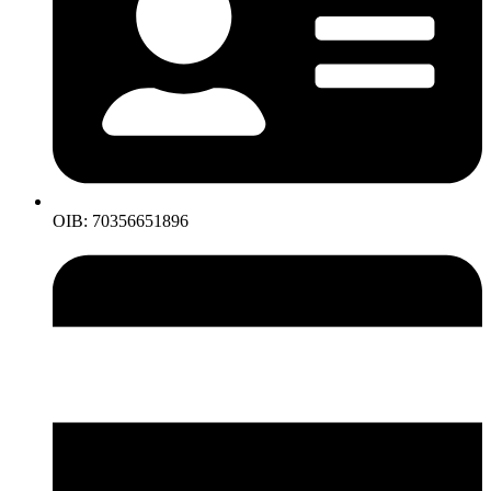
OIB: 70356651896