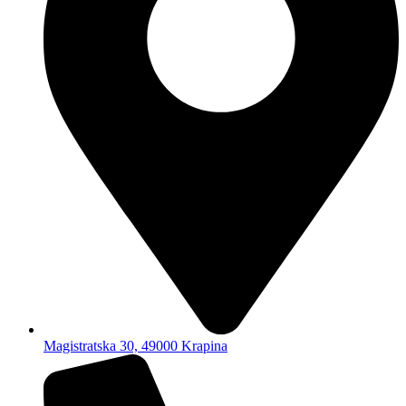
Magistratska 30, 49000 Krapina