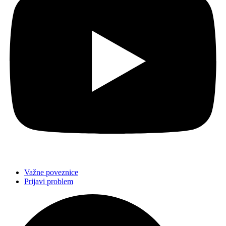
Važne poveznice
Prijavi problem