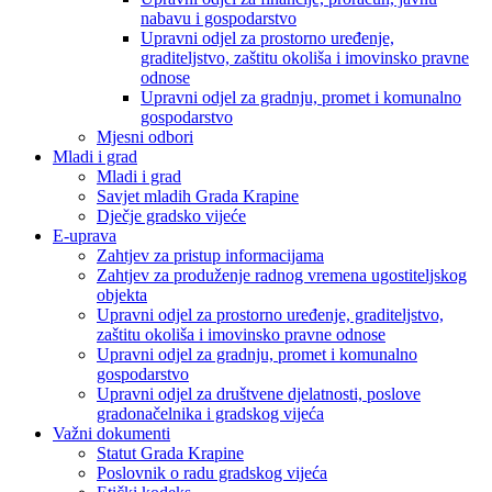
nabavu i gospodarstvo
Upravni odjel za prostorno uređenje,
graditeljstvo, zaštitu okoliša i imovinsko pravne
odnose
Upravni odjel za gradnju, promet i komunalno
gospodarstvo
Mjesni odbori
Mladi i grad
Mladi i grad
Savjet mladih Grada Krapine
Dječje gradsko vijeće
E-uprava
Zahtjev za pristup informacijama
Zahtjev za produženje radnog vremena ugostiteljskog
objekta
Upravni odjel za prostorno uređenje, graditeljstvo,
zaštitu okoliša i imovinsko pravne odnose
Upravni odjel za gradnju, promet i komunalno
gospodarstvo
Upravni odjel za društvene djelatnosti, poslove
gradonačelnika i gradskog vijeća
Važni dokumenti
Statut Grada Krapine
Poslovnik o radu gradskog vijeća