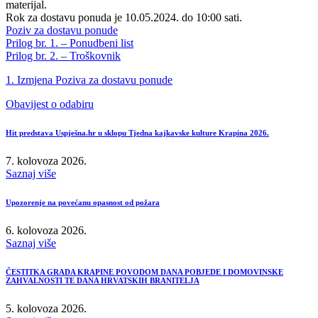
materijal.
Rok za dostavu ponuda je 10.05.2024. do 10:00 sati.
Poziv za dostavu ponude
Prilog br. 1. – Ponudbeni list
Prilog br. 2. – Troškovnik
1. Izmjena Poziva za dostavu ponude
Obavijest o odabiru
Hit predstava Uspješna.hr u sklopu Tjedna kajkavske kulture Krapina 2026.
7. kolovoza 2026.
Saznaj više
Upozorenje na povećanu opasnost od požara
6. kolovoza 2026.
Saznaj više
ČESTITKA GRADA KRAPINE POVODOM DANA POBJEDE I DOMOVINSKE
ZAHVALNOSTI TE DANA HRVATSKIH BRANITELJA
5. kolovoza 2026.