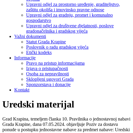
Upravni odjel za prostorno uređenje, graditeljstvo,
zaštitu okoliša i imovinsko pravne odnose
Upravni odjel za gradnju, promet i komunalno
gospodarstvo
Upravni odjel za društvene djelatnosti, poslove
gradonačelnika i gradskog vijeća
Važni dokumenti
Statut Grada Krapine
Poslovnik o radu gradskog vijeća
Etički kodeks
Informacije
Pravo na pristup informacijama
Izjava o pristupačnosti
Osoba za nepravilnosti
Sklopljeni ugovori Grada
Sponzorstava i donacije
Kontakt
Uredski materijal
Grad Krapina, temeljem članka 10. Pravilnika o jednostavnoj nabavi
Grada Krapine, dana 07.05.2024. objavljuje Poziv za dostavu
ponude u postupku jednostavne nabave za predmet nabave: Uredski