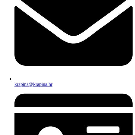
krapina@krapina.hr