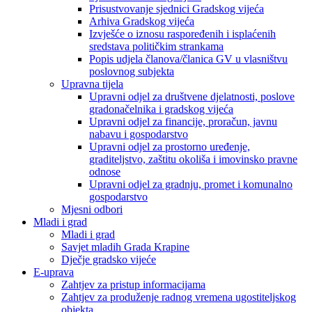
Prisustvovanje sjednici Gradskog vijeća
Arhiva Gradskog vijeća
Izvješće o iznosu raspoređenih i isplaćenih
sredstava političkim strankama
Popis udjela članova/članica GV u vlasništvu
poslovnog subjekta
Upravna tijela
Upravni odjel za društvene djelatnosti, poslove
gradonačelnika i gradskog vijeća
Upravni odjel za financije, proračun, javnu
nabavu i gospodarstvo
Upravni odjel za prostorno uređenje,
graditeljstvo, zaštitu okoliša i imovinsko pravne
odnose
Upravni odjel za gradnju, promet i komunalno
gospodarstvo
Mjesni odbori
Mladi i grad
Mladi i grad
Savjet mladih Grada Krapine
Dječje gradsko vijeće
E-uprava
Zahtjev za pristup informacijama
Zahtjev za produženje radnog vremena ugostiteljskog
objekta