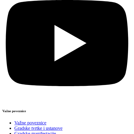
Važne poveznice
Važne poveznice
Gradske tvrtke i ustanove
Gradske manifestacije