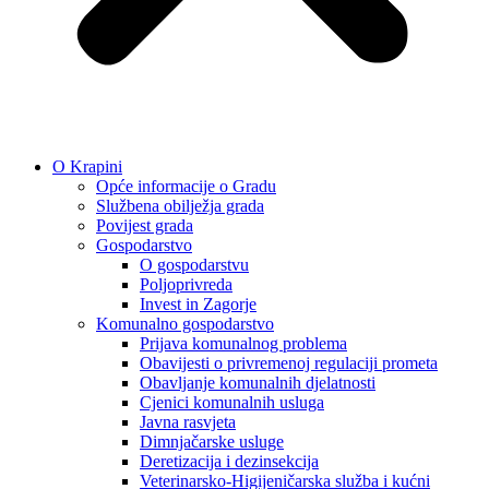
O Krapini
Opće informacije o Gradu
Službena obilježja grada
Povijest grada
Gospodarstvo
O gospodarstvu
Poljoprivreda
Invest in Zagorje
Komunalno gospodarstvo
Prijava komunalnog problema
Obavijesti o privremenoj regulaciji prometa
Obavljanje komunalnih djelatnosti
Cjenici komunalnih usluga
Javna rasvjeta
Dimnjačarske usluge
Deretizacija i dezinsekcija
Veterinarsko-Higijeničarska služba i kućni