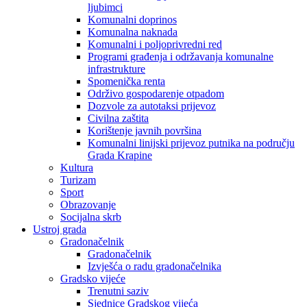
ljubimci
Komunalni doprinos
Komunalna naknada
Komunalni i poljoprivredni red
Programi građenja i održavanja komunalne
infrastrukture
Spomenička renta
Održivo gospodarenje otpadom
Dozvole za autotaksi prijevoz
Civilna zaštita
Korištenje javnih površina
Komunalni linijski prijevoz putnika na području
Grada Krapine
Kultura
Turizam
Sport
Obrazovanje
Socijalna skrb
Ustroj grada
Gradonačelnik
Gradonačelnik
Izvješća o radu gradonačelnika
Gradsko vijeće
Trenutni saziv
Sjednice Gradskog vijeća