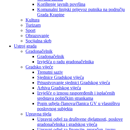
Korištenje javnih površina
Komunalni linijski prijevoz putnika na području
Grada Krapine
Kultura
Turizam
Sport
Obrazovanje
Socijalna skrb
Ustroj grada
Gradonačelnik
Gradonačelnik
Izvješća o radu gradonačelnika
Gradsko vijeće
Trenutni saziv
Sjednice Gradskog vijeća
Prisustvovanje sjednici Gradskog vijeća
Arhiva Gradskog vijeća
Izvješće o iznosu raspoređenih i isplaćenih
sredstava političkim strankama
Popis udjela članova/članica GV u vlasništvu
poslovnog subjekta
Upravna tijela
Upravni odjel za društvene djelatnosti, poslove
gradonačelnika i gradskog vijeća
Upravni odjel za financije, proračun, javnu