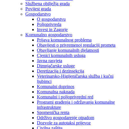
Službena obilježja grada
Povijest grada
Gospodarstvo
O gospodarstvu
Poljoprivreda
Invest in Zagorje
Komunalno gospodarstvo
Prijava komunalnog problema
Obavijesti o privremenoj regulaciji prometa
Obavljanje komunalnih djelatnosti
Cjenici komunalnih usluga
Javna rasvjeta
Dimnjačarske usluge
Deretizacija i dezinsekcija
Veterinarsko-Higijeničarska služba i kućni
ljubimci
Komunalni doprinos
Komunalna naknada
Komunalni i poljoprivredni red
Programi građenja i održavanja komunalne
infrastrukture
Spomenička renta
Održivo gospodarenje otpadom
Dozvole za autotaksi prijevoz
Civilna zaštita