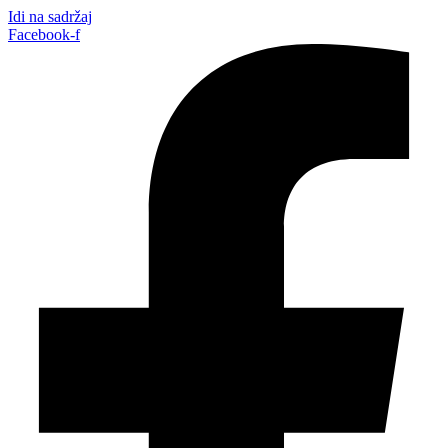
Idi na sadržaj
Facebook-f