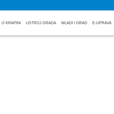
O KRAPINI
USTROJ GRADA
MLADI I GRAD
E-UPRAVA
tić „Gustav Krklec“ Kr
godinu 2020/2021