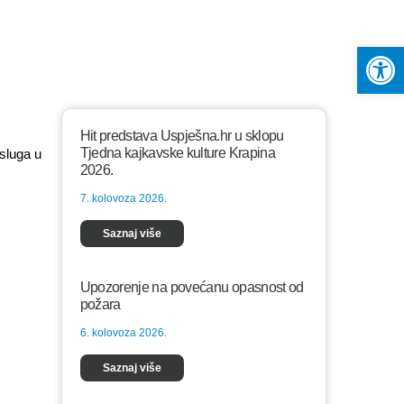
Op
Hit predstava Uspješna.hr u sklopu
Tjedna kajkavske kulture Krapina
usluga u
2026.
7. kolovoza 2026.
Saznaj više
Upozorenje na povećanu opasnost od
požara
6. kolovoza 2026.
Saznaj više