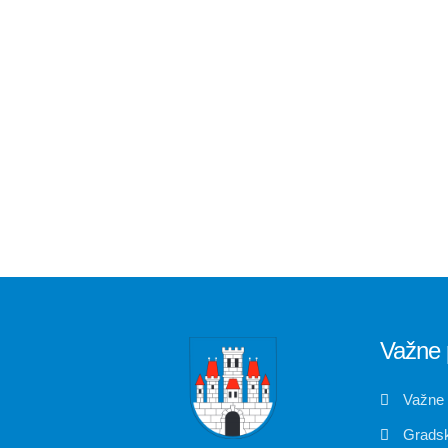
Važne 
Važne
Gradsk