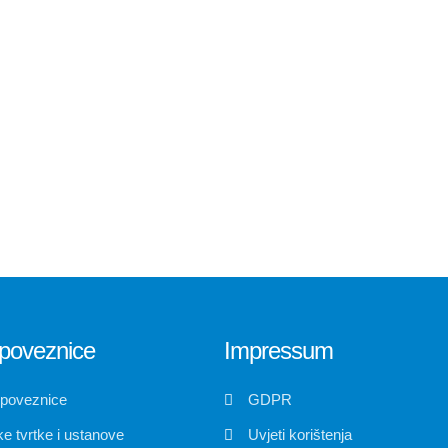
poveznice
Impressum
 poveznice
GDPR
e tvrtke i ustanove
Uvjeti korištenja