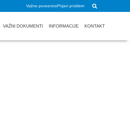
Važne poveznice
Prijavi problem
VAŽNI DOKUMENTI
INFORMACIJE
KONTAKT
apina za pedagošku