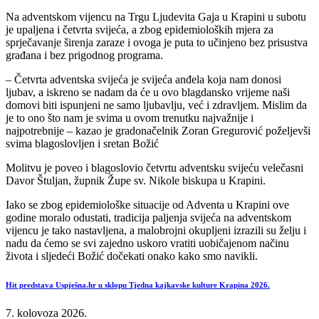
Na adventskom vijencu na Trgu Ljudevita Gaja u Krapini u subotu
je upaljena i četvrta svijeća, a zbog epidemioloških mjera za
sprječavanje širenja zaraze i ovoga je puta to učinjeno bez prisustva
građana i bez prigodnog programa.
– Četvrta adventska svijeća je svijeća anđela koja nam donosi
ljubav, a iskreno se nadam da će u ovo blagdansko vrijeme naši
domovi biti ispunjeni ne samo ljubavlju, već i zdravljem. Mislim da
je to ono što nam je svima u ovom trenutku najvažnije i
najpotrebnije – kazao je gradonačelnik Zoran Gregurović poželjevši
svima blagoslovljen i sretan Božić
Molitvu je poveo i blagoslovio četvrtu adventsku svijeću velečasni
Davor Štuljan, župnik Župe sv. Nikole biskupa u Krapini.
Iako se zbog epidemiološke situacije od Adventa u Krapini ove
godine moralo odustati, tradicija paljenja svijeća na adventskom
vijencu je tako nastavljena, a malobrojni okupljeni izrazili su želju i
nadu da ćemo se svi zajedno uskoro vratiti uobičajenom načinu
života i sljedeći Božić dočekati onako kako smo navikli.
Hit predstava Uspješna.hr u sklopu Tjedna kajkavske kulture Krapina 2026.
7. kolovoza 2026.