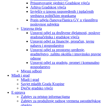
Prisustvovanje sjednici Gradskog vijeća
Arhiva Gradskog vijeća
Izvješće o iznosu raspoređenih i isplaćenih
sredstava političkim strankama
Popis udjela članova/članica GV u vlasništvu
poslovnog subjekta
Upravna tijela
Upravni odjel za društvene djelatnosti, poslove
gradonačelnika i gradskog vijeća
Upravni odjel za financije, proračun, javnu
nabavu i gospodarstvo
Upravni odjel za prostorno uređenje,
graditeljstvo, zaštitu okoliša i imovinsko pravne
odnose
Upravni odjel za gradnju, promet i komunalno
gospodarstvo
Mjesni odbori
Mladi i grad
Mladi i grad
Savjet mladih Grada Krapine
Dječje gradsko vijeće
E-uprava
Zahtjev za pristup informacijama
Zahtjev za produženje radnog vremena ugostiteljskog
objekta