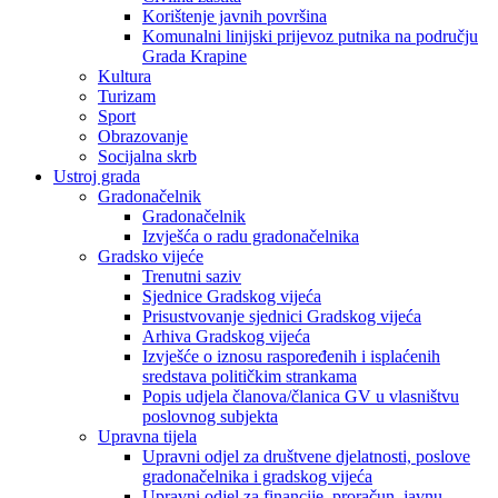
Korištenje javnih površina
Komunalni linijski prijevoz putnika na području
Grada Krapine
Kultura
Turizam
Sport
Obrazovanje
Socijalna skrb
Ustroj grada
Gradonačelnik
Gradonačelnik
Izvješća o radu gradonačelnika
Gradsko vijeće
Trenutni saziv
Sjednice Gradskog vijeća
Prisustvovanje sjednici Gradskog vijeća
Arhiva Gradskog vijeća
Izvješće o iznosu raspoređenih i isplaćenih
sredstava političkim strankama
Popis udjela članova/članica GV u vlasništvu
poslovnog subjekta
Upravna tijela
Upravni odjel za društvene djelatnosti, poslove
gradonačelnika i gradskog vijeća
Upravni odjel za financije, proračun, javnu