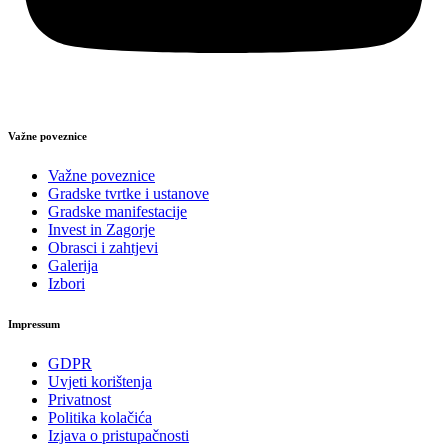
Važne poveznice
Važne poveznice
Gradske tvrtke i ustanove
Gradske manifestacije
Invest in Zagorje
Obrasci i zahtjevi
Galerija
Izbori
Impressum
GDPR
Uvjeti korištenja
Privatnost
Politika kolačića
Izjava o pristupačnosti