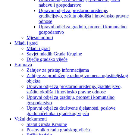
nabavu i gospodarstvo
Upravni odjel za prostorno uređenje,
graditeljstvo, zaštitu okoliša i imovinsko pravne
odnose
Upravni odjel za gradnju, promet i komunalno
gospodarstvo
Mjesni odbori
Mladi i grad
Mladi i grad
Savjet mladih Grada Krapine
Dječje gradsko vijeće
E-uprava
Zahtjev za pristup informacijama
Zahtjev za produženje radnog vremena ugostiteljskog
objekta
Upravni odjel za prostorno uređenje, graditeljstvo,
zaštitu okoliša i imovinsko pravne odnose
Upravni odjel za gradnju, promet i komunalno
gospodarstvo
Upravni odjel za društvene djelatnosti, poslove
gradonačelnika i gradskog vijeća
Važni dokumenti
Statut Grada Krapine
Poslovnik o radu gradskog vijeća