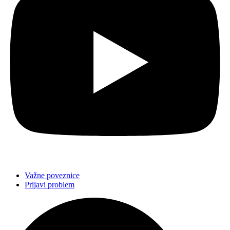
Važne poveznice
Prijavi problem