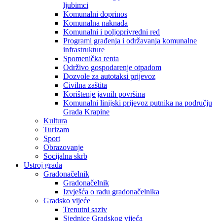
ljubimci
Komunalni doprinos
Komunalna naknada
Komunalni i poljoprivredni red
Programi građenja i održavanja komunalne
infrastrukture
Spomenička renta
Održivo gospodarenje otpadom
Dozvole za autotaksi prijevoz
Civilna zaštita
Korištenje javnih površina
Komunalni linijski prijevoz putnika na području
Grada Krapine
Kultura
Turizam
Sport
Obrazovanje
Socijalna skrb
Ustroj grada
Gradonačelnik
Gradonačelnik
Izvješća o radu gradonačelnika
Gradsko vijeće
Trenutni saziv
Sjednice Gradskog vijeća