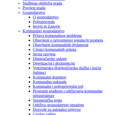
Službena obilježja grada
Povijest grada
Gospodarstvo
O gospodarstvu
Poljoprivreda
Invest in Zagorje
Komunalno gospodarstvo
Prijava komunalnog problema
Obavijesti o privremenoj regulaciji prometa
Obavljanje komunalnih djelatnosti
Cjenici komunalnih usluga
Javna rasvjeta
Dimnjačarske usluge
Deretizacija i dezinsekcija
Veterinarsko-Higijeničarska služba i kućni
ljubimci
Komunalni doprinos
Komunalna naknada
Komunalni i poljoprivredni red
Programi građenja i održavanja komunalne
infrastrukture
Spomenička renta
Održivo gospodarenje otpadom
Dozvole za autotaksi prijevoz
Civilna zaštita