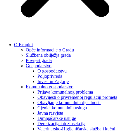
O Krapini
Opće informacije o Gradu
Službena obilježja grada
Povijest grada
Gospodarstvo
O gospodarstvu
Poljoprivreda
Invest in Zagorje
Komunalno gospodarstvo
Prijava komunalnog problema
Obavijesti o privremenoj regulaciji prometa
Obavljanje komunalnih djelatnosti
Cjenici komunalnih usluga
Javna rasvjeta
Dimnjačarske usluge
Deretizacija i dezinsekcija
Veterinarsko-Higijeničarska služba i kućni