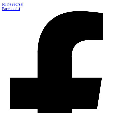
Idi na sadržaj
Facebook-f