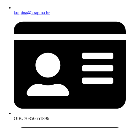
krapina@krapina.hr
OIB: 70356651896