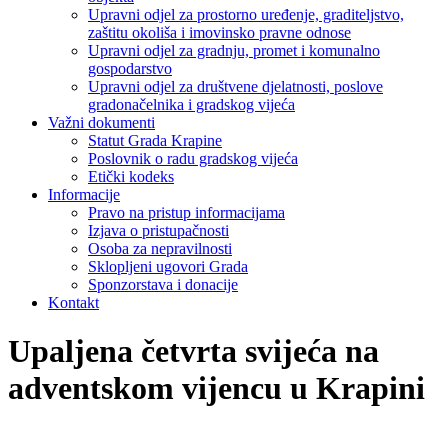
Upravni odjel za prostorno uređenje, graditeljstvo,
zaštitu okoliša i imovinsko pravne odnose
Upravni odjel za gradnju, promet i komunalno
gospodarstvo
Upravni odjel za društvene djelatnosti, poslove
gradonačelnika i gradskog vijeća
Važni dokumenti
Statut Grada Krapine
Poslovnik o radu gradskog vijeća
Etički kodeks
Informacije
Pravo na pristup informacijama
Izjava o pristupačnosti
Osoba za nepravilnosti
Sklopljeni ugovori Grada
Sponzorstava i donacije
Kontakt
Upaljena četvrta svijeća na
adventskom vijencu u Krapini