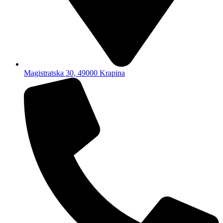
Magistratska 30, 49000 Krapina