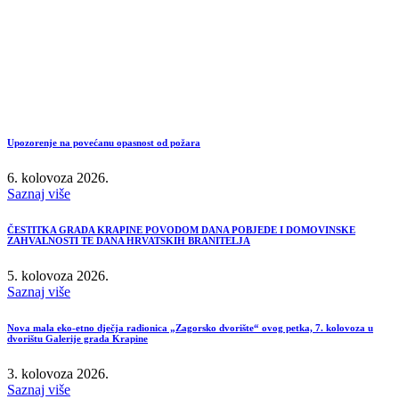
Upozorenje na povećanu opasnost od požara
6. kolovoza 2026.
Saznaj više
ČESTITKA GRADA KRAPINE POVODOM DANA POBJEDE I DOMOVINSKE
ZAHVALNOSTI TE DANA HRVATSKIH BRANITELJA
5. kolovoza 2026.
Saznaj više
Nova mala eko-etno dječja radionica „Zagorsko dvorište“ ovog petka, 7. kolovoza u
dvorištu Galerije grada Krapine
3. kolovoza 2026.
Saznaj više