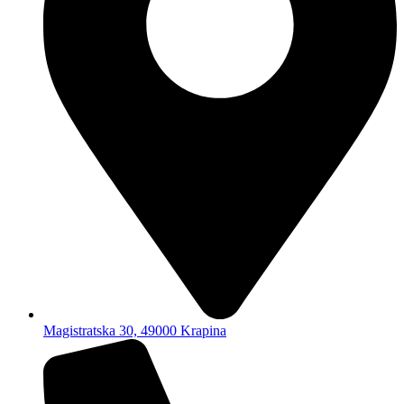
Magistratska 30, 49000 Krapina