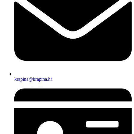
krapina@krapina.hr