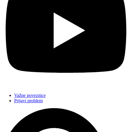
Važne poveznice
Prijavi problem