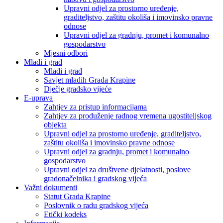
Upravni odjel za prostorno uređenje,
graditeljstvo, zaštitu okoliša i imovinsko pravne
odnose
Upravni odjel za gradnju, promet i komunalno
gospodarstvo
Mjesni odbori
Mladi i grad
Mladi i grad
Savjet mladih Grada Krapine
Dječje gradsko vijeće
E-uprava
Zahtjev za pristup informacijama
Zahtjev za produženje radnog vremena ugostiteljskog
objekta
Upravni odjel za prostorno uređenje, graditeljstvo,
zaštitu okoliša i imovinsko pravne odnose
Upravni odjel za gradnju, promet i komunalno
gospodarstvo
Upravni odjel za društvene djelatnosti, poslove
gradonačelnika i gradskog vijeća
Važni dokumenti
Statut Grada Krapine
Poslovnik o radu gradskog vijeća
Etički kodeks