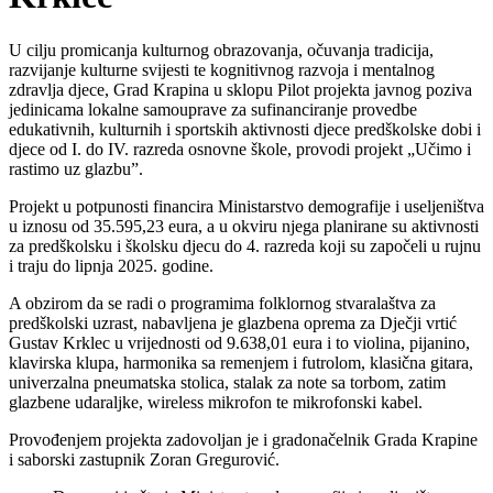
U cilju promicanja kulturnog obrazovanja, očuvanja tradicija,
razvijanje kulturne svijesti te kognitivnog razvoja i mentalnog
zdravlja djece, Grad Krapina u sklopu Pilot projekta javnog poziva
jedinicama lokalne samouprave za sufinanciranje provedbe
edukativnih, kulturnih i sportskih aktivnosti djece predškolske dobi i
djece od I. do IV. razreda osnovne škole, provodi projekt „Učimo i
rastimo uz glazbu”.
Projekt u potpunosti financira Ministarstvo demografije i useljeništva
u iznosu od 35.595,23 eura, a u okviru njega planirane su aktivnosti
za predškolsku i školsku djecu do 4. razreda koji su započeli u rujnu
i traju do lipnja 2025. godine.
A obzirom da se radi o programima folklornog stvaralaštva za
predškolski uzrast, nabavljena je glazbena oprema za Dječji vrtić
Gustav Krklec u vrijednosti od 9.638,01 eura i to violina, pijanino,
klavirska klupa, harmonika sa remenjem i futrolom, klasična gitara,
univerzalna pneumatska stolica, stalak za note sa torbom, zatim
glazbene udaraljke, wireless mikrofon te mikrofonski kabel.
Provođenjem projekta zadovoljan je i gradonačelnik Grada Krapine
i saborski zastupnik Zoran Gregurović.