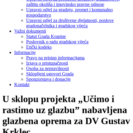
zaštitu okoliša i imovinsko pravne odnose
Upravni odjel za gradnju, promet i komunalno
gospodarstvo
Upravni odjel za društvene djelatnosti, poslove
gradonačelnika i gradskog vijeća
Važni dokumenti
Statut Grada Krapine
Poslovnik o radu gradskog vijeća
Etički kodeks
Informacije
Pravo na pristup informacijama
Izjava o pristupačnosti
Osoba za nepravilnosti
Sklopljeni ugovori Grada
Sponzorstava i donacije
Kontakt
U sklopu projekta „Učimo i
rastimo uz glazbu” nabavljena
glazbena oprema za DV Gustav
Krklec