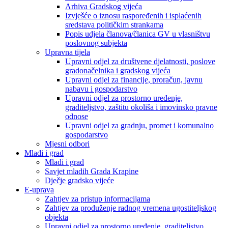
Arhiva Gradskog vijeća
Izvješće o iznosu raspoređenih i isplaćenih
sredstava političkim strankama
Popis udjela članova/članica GV u vlasništvu
poslovnog subjekta
Upravna tijela
Upravni odjel za društvene djelatnosti, poslove
gradonačelnika i gradskog vijeća
Upravni odjel za financije, proračun, javnu
nabavu i gospodarstvo
Upravni odjel za prostorno uređenje,
graditeljstvo, zaštitu okoliša i imovinsko pravne
odnose
Upravni odjel za gradnju, promet i komunalno
gospodarstvo
Mjesni odbori
Mladi i grad
Mladi i grad
Savjet mladih Grada Krapine
Dječje gradsko vijeće
E-uprava
Zahtjev za pristup informacijama
Zahtjev za produženje radnog vremena ugostiteljskog
objekta
Upravni odjel za prostorno uređenje, graditeljstvo,