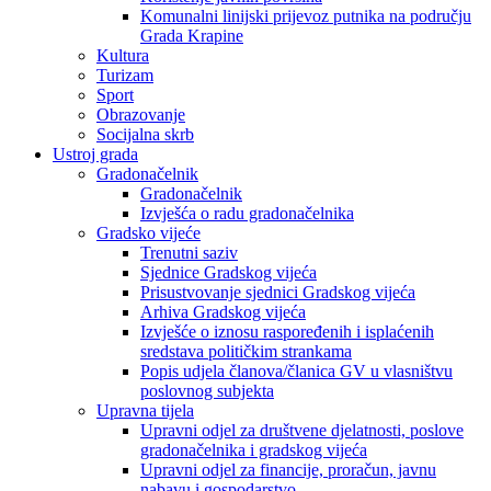
Komunalni linijski prijevoz putnika na području
Grada Krapine
Kultura
Turizam
Sport
Obrazovanje
Socijalna skrb
Ustroj grada
Gradonačelnik
Gradonačelnik
Izvješća o radu gradonačelnika
Gradsko vijeće
Trenutni saziv
Sjednice Gradskog vijeća
Prisustvovanje sjednici Gradskog vijeća
Arhiva Gradskog vijeća
Izvješće o iznosu raspoređenih i isplaćenih
sredstava političkim strankama
Popis udjela članova/članica GV u vlasništvu
poslovnog subjekta
Upravna tijela
Upravni odjel za društvene djelatnosti, poslove
gradonačelnika i gradskog vijeća
Upravni odjel za financije, proračun, javnu
nabavu i gospodarstvo