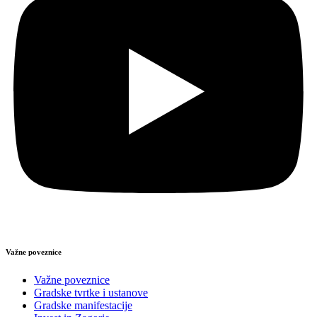
Važne poveznice
Važne poveznice
Gradske tvrtke i ustanove
Gradske manifestacije