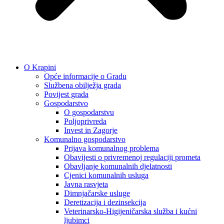
O Krapini
Opće informacije o Gradu
Službena obilježja grada
Povijest grada
Gospodarstvo
O gospodarstvu
Poljoprivreda
Invest in Zagorje
Komunalno gospodarstvo
Prijava komunalnog problema
Obavijesti o privremenoj regulaciji prometa
Obavljanje komunalnih djelatnosti
Cjenici komunalnih usluga
Javna rasvjeta
Dimnjačarske usluge
Deretizacija i dezinsekcija
Veterinarsko-Higijeničarska služba i kućni
ljubimci