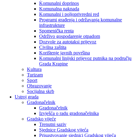
Komunalni doprinos
Komunalna naknada
Komunalni i poljoprivredni red
Programi građenja i održavanja komunalne
infrastrukture
Spomenička renta
Održivo gospodarenje otpadom
Dozvole za autotaksi prijevoz
Civilna zaštita
Korištenje javnih površina
Komunalni linijski prijevoz putnika na području
Grada Krapine
Kultura
Turizam
Sport
Obrazovanje
Socijalna skrb
Ustroj grada
Gradonačelnik
Gradonačelnik
Izvješća o radu gradonačelnika
Gradsko vijeće
Trenutni saziv
Sjednice Gradskog vijeća
Prisustvovanje sjednici Gradskog vijeća