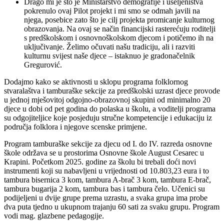
Drago mi je što je Ministarstvo demografije i useljeništva
pokrenulo ovaj Pilot projekt i mi smo se odmah javili na
njega, posebice zato što je cilj projekta promicanje kulturnog
obrazovanja. Na ovaj se način financijski rasterećuju roditelji
s predškolskom i osnovnoškolskom djecom i potičemo ih na
uključivanje. Želimo očuvati našu tradiciju, ali i razviti
kulturnu svijest naše djece – istaknuo je gradonačelnik
Gregurović.
Dodajmo kako se aktivnosti u sklopu programa folklornog
stvaralaštva i tamburaške sekcije za predškolski uzrast djece provode
u jednoj mješovitoj odgojno-obrazovnoj skupini od minimalno 20
djece u dobi od pet godina do polaska u školu, a voditelji programa
su odgojiteljice koje posjeduju stručne kompetencije i edukaciju iz
područja folklora i njegove scenske primjene.
Program tamburaške sekcije za djecu od I. do IV. razreda osnovne
škole održava se u prostorima Osnovne škole August Cesarec u
Krapini. Početkom 2025. godine za školu bi trebali doći novi
instrumenti koji su nabavljeni u vrijednosti od 10.803,23 eura i to
tambura bisernica 3 kom, tambura A-brač 3 kom, tambura E-brač,
tambura bugarija 2 kom, tambura bas i tambura čelo. Učenici su
podijeljeni u dvije grupe prema uzrastu, a svaka grupa ima probe
dva puta tjedno u ukupnom trajanju 60 sati za svaku grupu. Program
vodi mag. glazbene pedagogije.