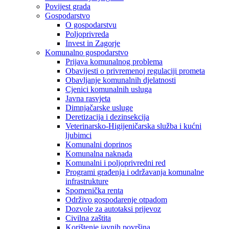
Povijest grada
Gospodarstvo
O gospodarstvu
Poljoprivreda
Invest in Zagorje
Komunalno gospodarstvo
Prijava komunalnog problema
Obavijesti o privremenoj regulaciji prometa
Obavljanje komunalnih djelatnosti
Cjenici komunalnih usluga
Javna rasvjeta
Dimnjačarske usluge
Deretizacija i dezinsekcija
Veterinarsko-Higijeničarska služba i kućni
ljubimci
Komunalni doprinos
Komunalna naknada
Komunalni i poljoprivredni red
Programi građenja i održavanja komunalne
infrastrukture
Spomenička renta
Održivo gospodarenje otpadom
Dozvole za autotaksi prijevoz
Civilna zaštita
Korištenje javnih površina