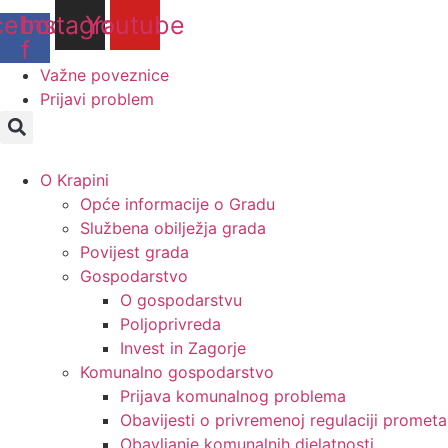
Idi
cebook-
Instagram
Youtube
na
f
sadržaj
Važne poveznice
Prijavi problem
O Krapini
Opće informacije o Gradu
Službena obilježja grada
Povijest grada
Gospodarstvo
O gospodarstvu
Poljoprivreda
Invest in Zagorje
Komunalno gospodarstvo
Prijava komunalnog problema
Obavijesti o privremenoj regulaciji prometa
Obavljanje komunalnih djelatnosti