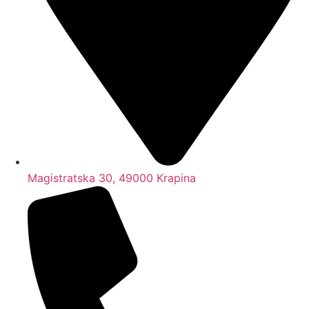
Magistratska 30, 49000 Krapina