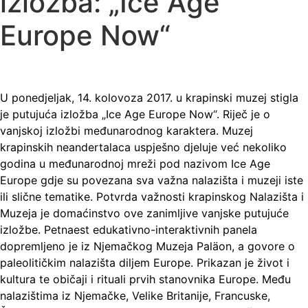
izložba: „Ice Age
Europe Now“
U ponedjeljak, 14. kolovoza 2017. u krapinski muzej stigla
je putujuća izložba „Ice Age Europe Now“. Riječ je o
vanjskoj izložbi međunarodnog karaktera. Muzej
krapinskih neandertalaca uspješno djeluje već nekoliko
godina u međunarodnoj mreži pod nazivom Ice Age
Europe gdje su povezana sva važna nalazišta i muzeji iste
ili slične tematike. Potvrda važnosti krapinskog Nalazišta i
Muzeja je domaćinstvo ove zanimljive vanjske putujuće
izložbe. Petnaest edukativno-interaktivnih panela
dopremljeno je iz Njemačkog Muzeja Paläon, a govore o
paleolitičkim nalazišta diljem Europe. Prikazan je život i
kultura te običaji i rituali prvih stanovnika Europe. Među
nalazištima iz Njemačke, Velike Britanije, Francuske,