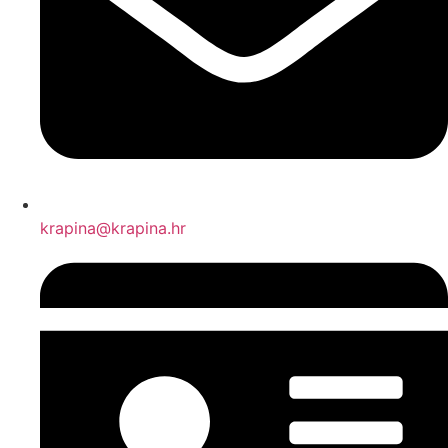
krapina@krapina.hr