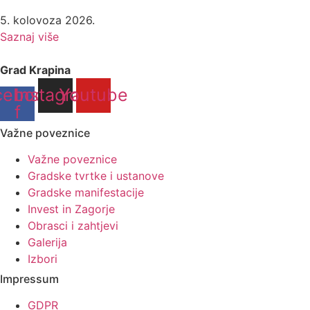
5. kolovoza 2026.
Saznaj više
Grad Krapina
cebook-
Instagram
Youtube
f
Važne poveznice
Važne poveznice
Gradske tvrtke i ustanove
Gradske manifestacije
Invest in Zagorje
Obrasci i zahtjevi
Galerija
Izbori
Impressum
GDPR