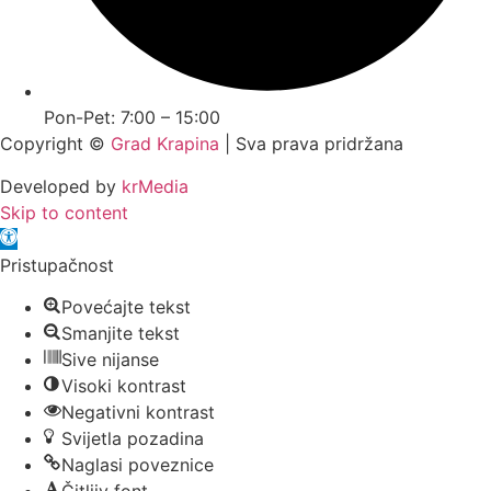
Pon-Pet: 7:00 – 15:00
Copyright ©
Grad Krapina
| Sva prava pridržana
Developed by
krMedia
Skip to content
Open toolbar
Pristupačnost
Povećajte tekst
Smanjite tekst
Sive nijanse
Visoki kontrast
Negativni kontrast
Svijetla pozadina
Naglasi poveznice