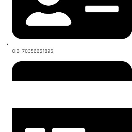
OIB: 70356651896