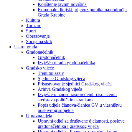
Korištenje javnih površina
Komunalni linijski prijevoz putnika na području
Grada Krapine
Kultura
Turizam
Sport
Obrazovanje
Socijalna skrb
Ustroj grada
Gradonačelnik
Gradonačelnik
Izvješća o radu gradonačelnika
Gradsko vijeće
Trenutni saziv
Sjednice Gradskog vijeća
Prisustvovanje sjednici Gradskog vijeća
Arhiva Gradskog vijeća
Izvješće o iznosu raspoređenih i isplaćenih
sredstava političkim strankama
Popis udjela članova/članica GV u vlasništvu
poslovnog subjekta
Upravna tijela
Upravni odjel za društvene djelatnosti, poslove
gradonačelnika i gradskog vijeća
Upravni odjel za financije, proračun, javnu