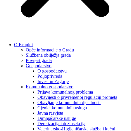
O Krapini
Opće informacije o Gradu
Službena obilježja grada
Povijest grada
Gospodarstvo
O gospodarstvu
Poljoprivreda
Invest in Zagorje
Komunalno gospodarstvo
Prijava komunalnog problema
Obavijesti o privremenoj regulaciji prometa
Obavljanje komunalnih djelatnosti
Cjenici komunalnih usluga
Javna rasvjeta
Dimnjačarske usluge
Deretizacija i dezinsekcija
Veterinarsko-Higijeničarska služba i kućni