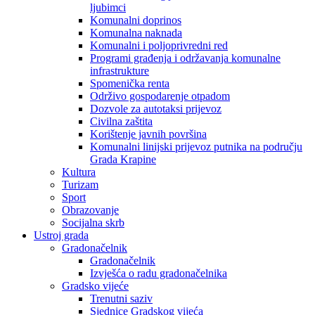
ljubimci
Komunalni doprinos
Komunalna naknada
Komunalni i poljoprivredni red
Programi građenja i održavanja komunalne
infrastrukture
Spomenička renta
Održivo gospodarenje otpadom
Dozvole za autotaksi prijevoz
Civilna zaštita
Korištenje javnih površina
Komunalni linijski prijevoz putnika na području
Grada Krapine
Kultura
Turizam
Sport
Obrazovanje
Socijalna skrb
Ustroj grada
Gradonačelnik
Gradonačelnik
Izvješća o radu gradonačelnika
Gradsko vijeće
Trenutni saziv
Sjednice Gradskog vijeća