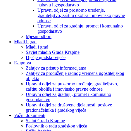
nabavu i gospodarstvo
Upravni odjel za prostorno uređenje,
graditeljstvo, zaštitu okoliša i imovinsko pravne
odnose
Upravni odjel za gradnju, promet i komunalno
gospodarstvo
Mjesni odbori
Mladi i grad
Mladi i grad
Savjet mladih Grada Krapine
Dječje gradsko vijeće
E-uprava
Zahtjev za pristup informacijama
Zahtjev za produženje radnog vremena ugostiteljskog
objekta
Upravni odjel za prostorno uređenje, graditeljstvo,
zaštitu okoliša i imovinsko pravne odnose
Upravni odjel za gradnju, promet i komunalno
gospodarstvo
Upravni odjel za društvene djelatnosti, poslove
gradonačelnika i gradskog vijeća
Važni dokumenti
Statut Grada Krapine
Poslovnik o radu gradskog vijeća