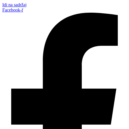
Idi na sadržaj
Facebook-f