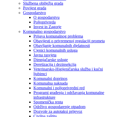
Službena obilježja grada
Povijest grada
Gospodarstvo
O gospodarstvu
Poljoprivreda
Invest in Zagorje
Komunalno gospodarstvo
Prijava komunalnog problema
Obavijesti o privremenoj regulaciji prometa
Obavljanje komunalnih djelatnosti
Cjenici komunalnih usluga
Javna rasvjeta
Dimnjačarske usluge
Deretizacija i dezinsekcija
Veterinarsko-Higijeničarska služba i kućni
ljubimci
Komunalni doprinos
Komunalna naknada
Komunalni i poljoprivredni red
Programi građenja i održavanja komunalne
infrastrukture
Spomenička renta
Održivo gospodarenje otpadom
Dozvole za autotaksi prijevoz
Civilna zaštita