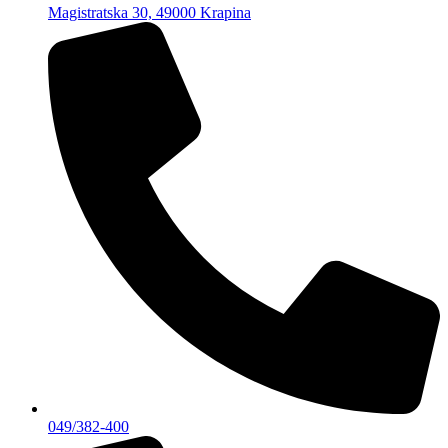
Magistratska 30, 49000 Krapina
049/382-400