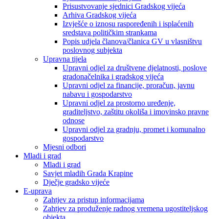
Prisustvovanje sjednici Gradskog vijeća
Arhiva Gradskog vijeća
Izvješće o iznosu raspoređenih i isplaćenih
sredstava političkim strankama
Popis udjela članova/članica GV u vlasništvu
poslovnog subjekta
Upravna tijela
Upravni odjel za društvene djelatnosti, poslove
gradonačelnika i gradskog vijeća
Upravni odjel za financije, proračun, javnu
nabavu i gospodarstvo
Upravni odjel za prostorno uređenje,
graditeljstvo, zaštitu okoliša i imovinsko pravne
odnose
Upravni odjel za gradnju, promet i komunalno
gospodarstvo
Mjesni odbori
Mladi i grad
Mladi i grad
Savjet mladih Grada Krapine
Dječje gradsko vijeće
E-uprava
Zahtjev za pristup informacijama
Zahtjev za produženje radnog vremena ugostiteljskog
objekta