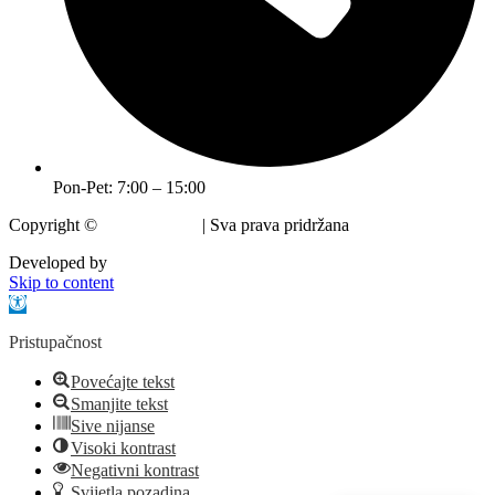
Pon-Pet: 7:00 – 15:00
Copyright ©
Grad Krapina
| Sva prava pridržana
Developed by
krMedia
Skip to content
Open toolbar
Pristupačnost
Povećajte tekst
Smanjite tekst
Sive nijanse
Visoki kontrast
Negativni kontrast
Svijetla pozadina