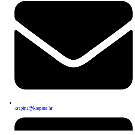
krapina@krapina.hr