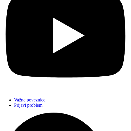
Važne poveznice
Prijavi problem