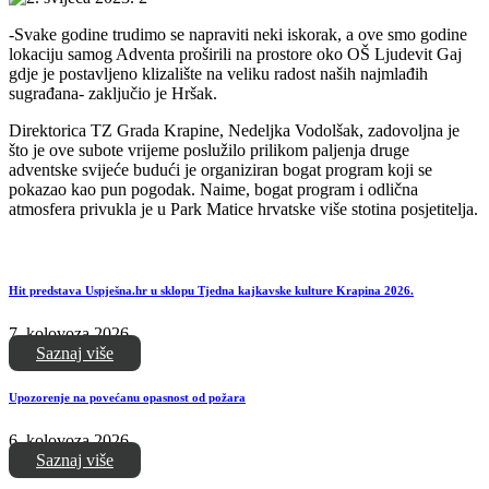
-Svake godine trudimo se napraviti neki iskorak, a ove smo godine
lokaciju samog Adventa proširili na prostore oko OŠ Ljudevit Gaj
gdje je postavljeno klizalište na veliku radost naših najmlađih
sugrađana- zaključio je Hršak.
Direktorica TZ Grada Krapine, Nedeljka Vodolšak, zadovoljna je
što je ove subote vrijeme poslužilo prilikom paljenja druge
adventske svijeće budući je organiziran bogat program koji se
pokazao kao pun pogodak. Naime, bogat program i odlična
atmosfera privukla je u Park Matice hrvatske više stotina posjetitelja.
Hit predstava Uspješna.hr u sklopu Tjedna kajkavske kulture Krapina 2026.
7. kolovoza 2026.
Saznaj više
Upozorenje na povećanu opasnost od požara
6. kolovoza 2026.
Saznaj više