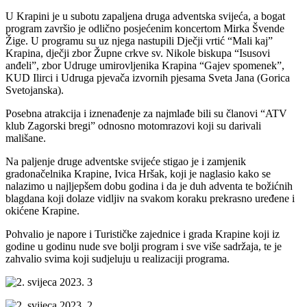
U Krapini je u subotu zapaljena druga adventska svijeća, a bogat
program završio je odlično posjećenim koncertom Mirka Švende
Žige. U programu su uz njega nastupili Dječji vrtić “Mali kaj”
Krapina, dječji zbor Župne crkve sv. Nikole biskupa “Isusovi
anđeli”, zbor Udruge umirovljenika Krapina “Gajev spomenek”,
KUD Ilirci i Udruga pjevača izvornih pjesama Sveta Jana (Gorica
Svetojanska).
Posebna atrakcija i iznenađenje za najmlađe bili su članovi “ATV
klub Zagorski bregi” odnosno motomrazovi koji su darivali
mališane.
Na paljenje druge adventske svijeće stigao je i zamjenik
gradonačelnika Krapine, Ivica Hršak, koji je naglasio kako se
nalazimo u najljepšem dobu godina i da je duh adventa te božićnih
blagdana koji dolaze vidljiv na svakom koraku prekrasno uređene i
okićene Krapine.
Pohvalio je napore i Turističke zajednice i grada Krapine koji iz
godine u godinu nude sve bolji program i sve više sadržaja, te je
zahvalio svima koji sudjeluju u realizaciji programa.