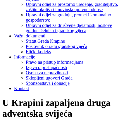
Upravni odjel za prostorno uređenje, graditeljstvo,
zaštitu okoliša i imovinsko pravne odnose
Upravni odjel za gradnju, promet i komunalno
gospodarstvo
Upravni odjel za društvene djelatnosti, poslove
gradonačelnika i gradskog vijeća
Važni dokumenti
Statut Grada Krapine
Poslovnik o radu gradskog vijeća
Etički kodeks
Informacije
Pravo na pristup informacijama
Izjava o pristupačnosti
Osoba za nepravilnosti
Sklopljeni ugovori Grada
Sponzorstava i donacije
Kontakt
U Krapini zapaljena druga
adventska svijeća